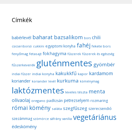
Címkék
baharat
bazsalikom
chili
babérlevél
bors
fahéj
egyiptomi konyha
fekete bors
csicseriborsó
cukkíni
fokhagyma
fenyőmag
fetasajt
fűszerek
fűszerek és egészség
gluténmentes
gyömbér
fűszerkeverék
kakukkfű
kardamom
indiai konyha
kapor
indiai fűszer
kurkuma
koriander
koriander levél
köménymag
laktózmentes
menta
leveles tészta
olívaolaj
petrezselyem
padlizsán
rozmaring
oregano
római kömény
szegfűszeg
szerecsendió
saláta
vegetáriánus
szezámmag
szömörce
sáfrány
vanília
édeskömény