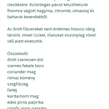
ízesítésére. Különleges pácot készíthetünk
finomra vágott hagyma, citromlé, olívaolaj és
baharat keverékéből.
Az őrölt fűszereket nem érdemes hosszú ideig
tárolni, mivel ízüket, illatukat viszonylag rövid
idő alatt elveszítik.
Összetevői:
őrölt szerecsen dió
szemes fekete bors
coriander mag
római kömény
szegfűszeg
fahéj
kardamom mag
édes piros paprika
csípős piros paprika