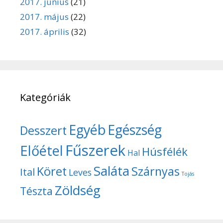
2017. június
(21)
2017. május
(22)
2017. április
(32)
Kategóriák
Egyéb
Egészség
Desszert
Fűszerek
Előétel
Húsfélék
Hal
Saláta
Köret
Szárnyas
Ital
Leves
Tojás
Zöldség
Tészta