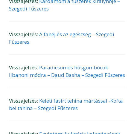
Visszajelzés:
Kardamom a fűszerek királynője –
Szegedi Fűszeres
Visszajelzés:
A fahéj és az egészség – Szegedi
Fűszeres
Visszajelzés:
Paradicsomos húsgombócok
libanoni módra – Daud Basha – Szegedi Fűszeres
Visszajelzés:
Keleti fasírt tehina mártással -Kofta
bel tahina – Szegedi Fűszeres
Visszajelzés:
Egyiptomi kulináris kalandozások –