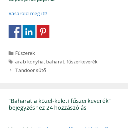
Vásárold meg itt!
Kategória
Fűszerek
Címkék
arab konyha
,
baharat
,
fűszerkeverék
Bejegyzés
Tandoor sütő
navigáció
“Baharat a közel-keleti fűszerkeverék”
bejegyzéshez 24 hozzászólás