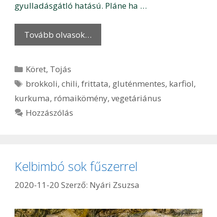
gyulladásgátló hatású. Pláne ha …
Tovább olvasok…
Kategória
Köret
,
Tojás
Címkék
brokkoli
,
chili
,
frittata
,
gluténmentes
,
karfiol
,
kurkuma
,
rómaikömény
,
vegetáriánus
Hozzászólás
Kelbimbó sok fűszerrel
2020-11-20
Szerző:
Nyári Zsuzsa