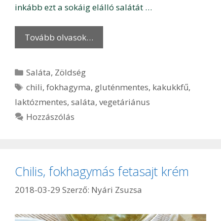
inkább ezt a sokáig elálló salátát …
Tovább olvasok…
Kategória
Saláta
,
Zöldség
Címkék
chili
,
fokhagyma
,
gluténmentes
,
kakukkfű
,
laktózmentes
,
saláta
,
vegetáriánus
Hozzászólás
Chilis, fokhagymás fetasajt krém
2018-03-29
Szerző:
Nyári Zsuzsa