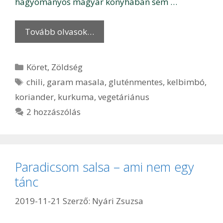
hagyományos magyar konyhában sem …
Tovább olvasok…
Kategória
Köret
,
Zöldség
Címkék
chili
,
garam masala
,
gluténmentes
,
kelbimbó
,
koriander
,
kurkuma
,
vegetáriánus
2 hozzászólás
Paradicsom salsa – ami nem egy
tánc
2019-11-21
Szerző:
Nyári Zsuzsa