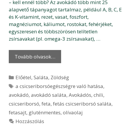
– kell ennél több? Az avokádó több mint 25
alapvető tápanyagot tartalmaz, például A, B, C, E
és K-vitamint, rezet, vasat, foszfort,
magnéziumot, káliumot, rostokat, fehérjéket,
egyszeresen és többszörösen telítetlen
zsírsavakat (pl. omega-3 zsírsavakat), …
Tovább olvasok…
Kategória
Előétel
,
Saláta
,
Zöldség
Címkék
a csicseriborsóegészségre való hatása
,
avokádó
,
avokádó saláta
,
Avokádós
,
chili
,
csicseriborsó
,
feta
,
fetás csicseriborsó saláta
,
fetasajt
,
gluténmentes
,
olívaolaj
Hozzászólás