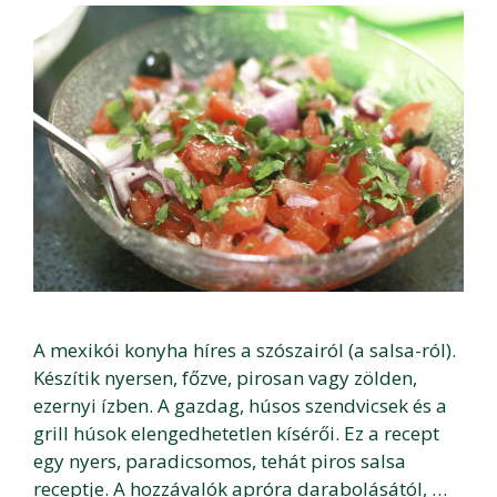
A mexikói konyha híres a szószairól (a salsa-ról).
Készítik nyersen, főzve, pirosan vagy zölden,
ezernyi ízben. A gazdag, húsos szendvicsek és a
grill húsok elengedhetetlen kísérői. Ez a recept
egy nyers, paradicsomos, tehát piros salsa
receptje. A hozzávalók apróra darabolásától, …