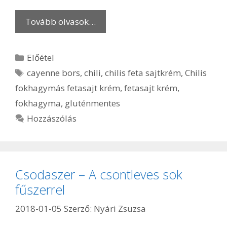
Tovább olvasok…
Kategória
Előétel
Címkék
cayenne bors
,
chili
,
chilis feta sajtkrém
,
Chilis
fokhagymás fetasajt krém
,
fetasajt krém
,
fokhagyma
,
gluténmentes
Hozzászólás
Csodaszer – A csontleves sok
fűszerrel
2018-01-05
Szerző:
Nyári Zsuzsa