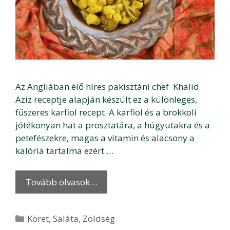
Az Angliában élő híres pakisztáni chef Khalid
Aziz receptje alapján készült ez a különleges,
fűszeres karfiol recept. A karfiol és a brokkoli
jótékonyan hat a prosztatára, a húgyutakra és a
petefészekre, magas a vitamin és alacsony a
kalória tartalma ezért …
Tovább olvasok…
Kategória
Köret
,
Saláta
,
Zöldség