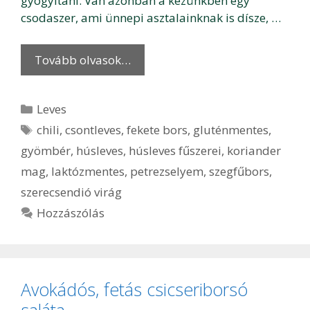
gyógyítani. Van azonban a kezünkben egy
csodaszer, ami ünnepi asztalainknak is dísze, …
Tovább olvasok…
Kategória
Leves
Címkék
chili
,
csontleves
,
fekete bors
,
gluténmentes
,
gyömbér
,
húsleves
,
húsleves fűszerei
,
koriander
mag
,
laktózmentes
,
petrezselyem
,
szegfűbors
,
szerecsendió virág
Hozzászólás
Avokádós, fetás csicseriborsó
saláta