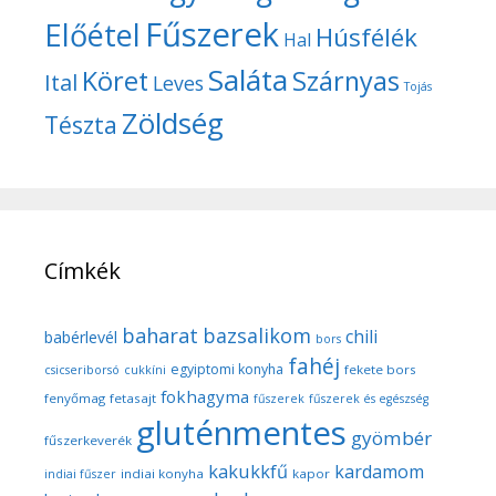
Fűszerek
Előétel
Húsfélék
Hal
Saláta
Köret
Szárnyas
Ital
Leves
Tojás
Zöldség
Tészta
Címkék
baharat
bazsalikom
chili
babérlevél
bors
fahéj
egyiptomi konyha
fekete bors
csicseriborsó
cukkíni
fokhagyma
fenyőmag
fetasajt
fűszerek
fűszerek és egészség
gluténmentes
gyömbér
fűszerkeverék
kakukkfű
kardamom
indiai konyha
kapor
indiai fűszer