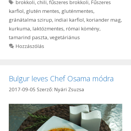
Címkék
brokkoli
,
chili
,
fűszeres brokkoli
,
Fűszeres
karfiol
,
glutén mentes
,
gluténmentes
,
gránátalma szirup
,
indiai karfiol
,
koriander mag
,
kurkuma
,
laktózmentes
,
római kömény
,
tamarind paszta
,
vegetáriánus
Hozzászólás
Bulgur leves Chef Osama módra
2017-09-05
Szerző:
Nyári Zsuzsa