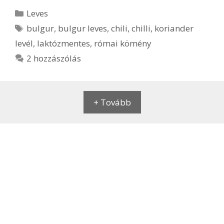
Kategória
Leves
Címkék
bulgur
,
bulgur leves
,
chili
,
chilli
,
koriander
levél
,
laktózmentes
,
római kömény
2 hozzászólás
+ Tovább