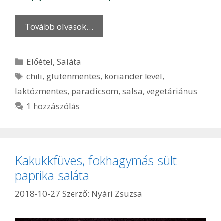
Tovább olvasok…
Kategória
Előétel
,
Saláta
Címkék
chili
,
gluténmentes
,
koriander levél
,
laktózmentes
,
paradicsom
,
salsa
,
vegetáriánus
1 hozzászólás
Kakukkfüves, fokhagymás sült
paprika saláta
2018-10-27
Szerző:
Nyári Zsuzsa