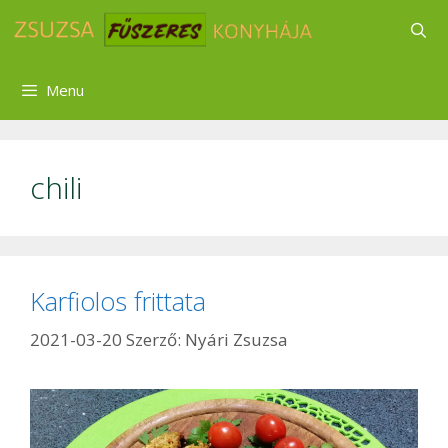
Kilépés
a
tartalomba
Menu
chili
Karfiolos frittata
2021-03-20
Szerző:
Nyári Zsuzsa