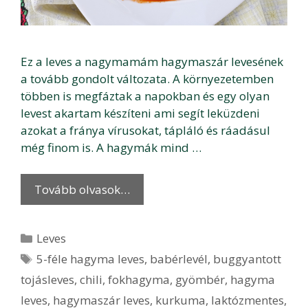
Ez a leves a nagymamám hagymaszár levesének
a tovább gondolt változata. A környezetemben
többen is megfáztak a napokban és egy olyan
levest akartam készíteni ami segít leküzdeni
azokat a fránya vírusokat, tápláló és ráadásul
még finom is. A hagymák mind …
Tovább olvasok…
Kategória
Leves
Címkék
5-féle hagyma leves
,
babérlevél
,
buggyantott
tojásleves
,
chili
,
fokhagyma
,
gyömbér
,
hagyma
leves
,
hagymaszár leves
,
kurkuma
,
laktózmentes
,