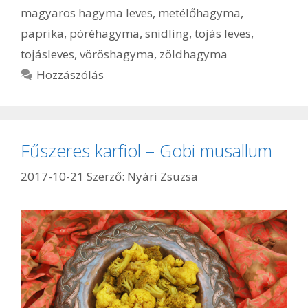
magyaros hagyma leves
,
metélőhagyma
,
paprika
,
póréhagyma
,
snidling
,
tojás leves
,
tojásleves
,
vöröshagyma
,
zöldhagyma
Hozzászólás
Fűszeres karfiol – Gobi musallum
2017-10-21
Szerző:
Nyári Zsuzsa