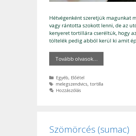
Hétvégenként szeretjük magunkat mele
vagy rántotta szokott lenni, de az u
kenyeret tortillára cseréltük, hogy 
töltelék pedig abból kerül ki amit 
Tovább olvasok…
Kategória
Egyéb
,
Előétel
Címkék
melegszendvics
,
tortilla
Hozzászólás
Szömörcés (sumac)