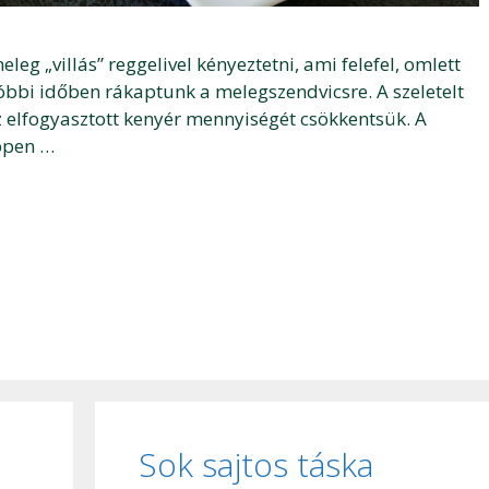
g „villás” reggelivel kényeztetni, ami felefel, omlett
tóbbi időben rákaptunk a melegszendvicsre. A szeletelt
az elfogyasztott kenyér mennyiségét csökkentsük. A
éppen …
Sok sajtos táska