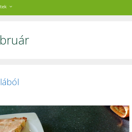
tek
ebruár
lából