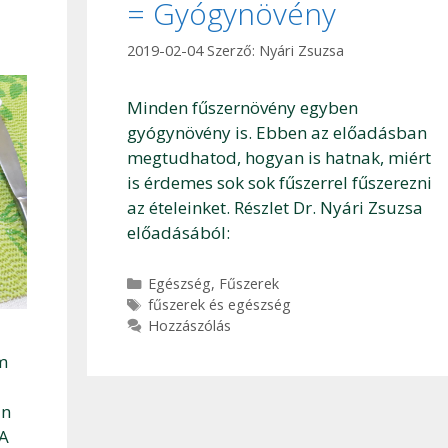
= Gyógynövény
2019-02-04
Szerző:
Nyári Zsuzsa
Minden fűszernövény egyben
gyógynövény is. Ebben az előadásban
megtudhatod, hogyan is hatnak, miért
is érdemes sok sok fűszerrel fűszerezni
az ételeinket. Részlet Dr. Nyári Zsuzsa
előadásából:
Kategória
Egészség
,
Fűszerek
Címkék
fűszerek és egészség
Hozzászólás
m
an
 A