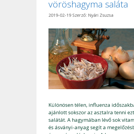
vöröshagyma saláta
2019-02-19
Szerző:
Nyári Zsuzsa
Különösen télen, influenza időszak
ajánlott sokszor az asztalra tenni ezt
salátát. A hagymában lévő sok vita
és ásványi-anyag segít a megelőzés