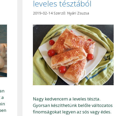
leveles tésztából
2019-02-14
Szerző:
Nyári Zsuzsa
ban
 a
Nagy kedvencem a leveles tészta.
min
Gyorsan készíthetünk belőle változatos
ben
finomságokat legyen az sós vagy édes.