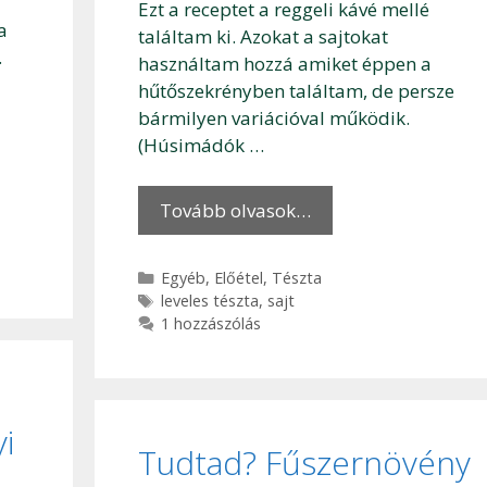
Ezt a receptet a reggeli kávé mellé
a
találtam ki. Azokat a sajtokat
.
használtam hozzá amiket éppen a
hűtőszekrényben találtam, de persze
bármilyen variációval működik.
(Húsimádók …
Tovább olvasok…
Kategória
Egyéb
,
Előétel
,
Tészta
Címkék
leveles tészta
,
sajt
1 hozzászólás
i
Tudtad? Fűszernövény