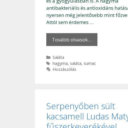
és a gyógyulásban is. A hagyma
antibakteriális és antioxidáns hatás
nyersen még jelentősebb mint főzve
Attól sem érdemes …
Tovább olvasok…
Kategória
Saláta
Címkék
hagyma
,
saláta
,
sumac
Hozzászólás
Serpenyőben sült
kacsamell Ludas Maty
fűszerkeverékével