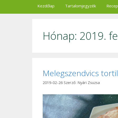
Kezdőlap
Tartalomjegyzék
Recep
Hónap:
2019. f
Melegszendvics tortil
2019-02-26
Szerző:
Nyári Zsuzsa