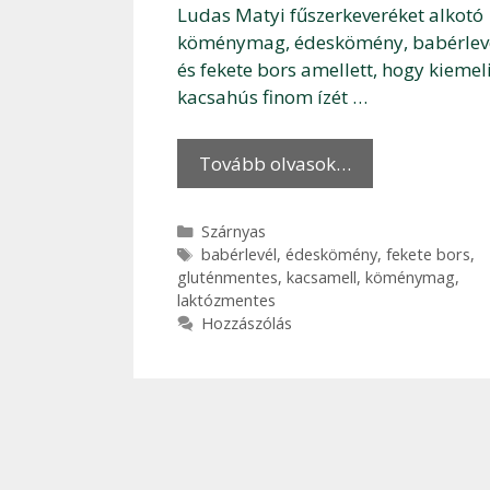
Ludas Matyi fűszerkeveréket alkotó
köménymag, édeskömény, babérlev
és fekete bors amellett, hogy kiemel
kacsahús finom ízét …
Tovább olvasok…
Kategória
Szárnyas
Címkék
babérlevél
,
édeskömény
,
fekete bors
,
gluténmentes
,
kacsamell
,
köménymag
,
laktózmentes
Hozzászólás