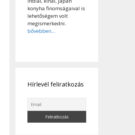
indiai, kínai, japán
konyha finomságaival is
lehetőségem volt
megismerkedni.
bővebben...
Hírlevél feliratkozás