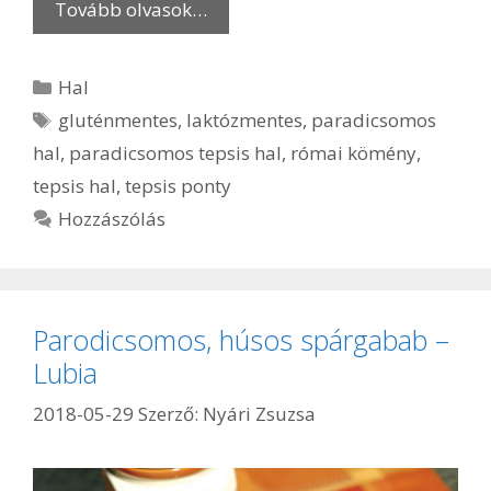
Tovább olvasok…
Kategória
Hal
Címkék
gluténmentes
,
laktózmentes
,
paradicsomos
hal
,
paradicsomos tepsis hal
,
római kömény
,
tepsis hal
,
tepsis ponty
Hozzászólás
Parodicsomos, húsos spárgabab –
Lubia
2018-05-29
Szerző:
Nyári Zsuzsa