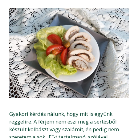
Gyakori kérdés nálunk, hogy mit is együnk
reggelire. A férjem nem eszi meg a sertésből
készült kolbászt vagy szalámit, én pedig nem
szeretem a sok „E”-t tartalmazó, szójával