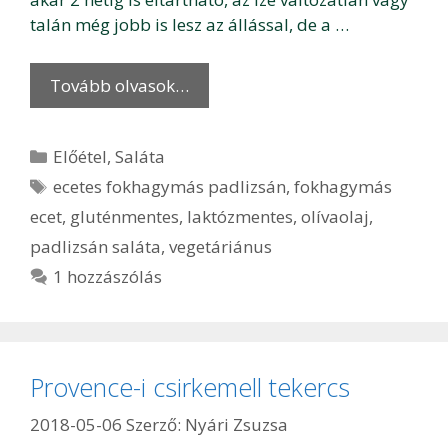
talán még jobb is lesz az állással, de a …
Tovább olvasok…
Kategória
Előétel
,
Saláta
Címkék
ecetes fokhagymás padlizsán
,
fokhagymás
ecet
,
gluténmentes
,
laktózmentes
,
olívaolaj
,
padlizsán saláta
,
vegetáriánus
1 hozzászólás
Provence-i csirkemell tekercs
2018-05-06
Szerző:
Nyári Zsuzsa