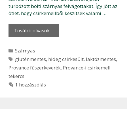
turbózott bolti szárnyas felvágottakat. Így jött az
ötlet, hogy csirkemellből készítsek valami …
Tovább olvasok…
Kategória
Szárnyas
Címkék
gluténmentes
,
hideg csirkesült
,
laktózmentes
,
Provance fűszerkeverék
,
Provance-i csirkemell
tekercs
1 hozzászólás