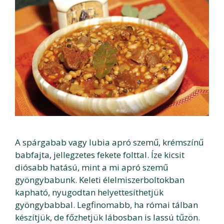
A spárgabab vagy lubia apró szemű, krémszínű
babfajta, jellegzetes fekete folttal. Íze kicsit
diósabb hatású, mint a mi apró szemű
gyöngybabunk. Keleti élelmiszerboltokban
kapható, nyugodtan helyettesíthetjük
gyöngybabbal. Legfinomabb, ha római tálban
készítjük, de főzhetjük lábosban is lassú tűzön.