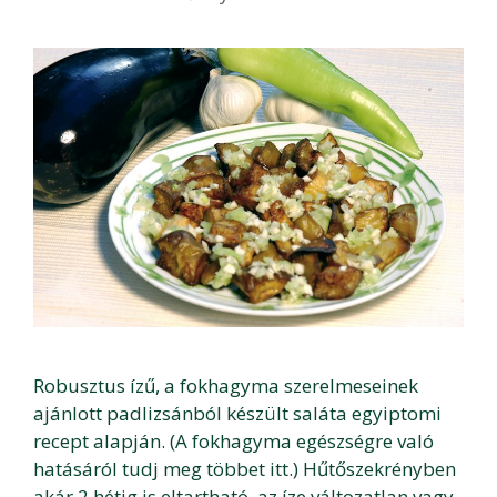
Robusztus ízű, a fokhagyma szerelmeseinek
ajánlott padlizsánból készült saláta egyiptomi
recept alapján. (A fokhagyma egészségre való
hatásáról tudj meg többet itt.) Hűtőszekrényben
akár 2 hétig is eltartható, az íze változatlan vagy