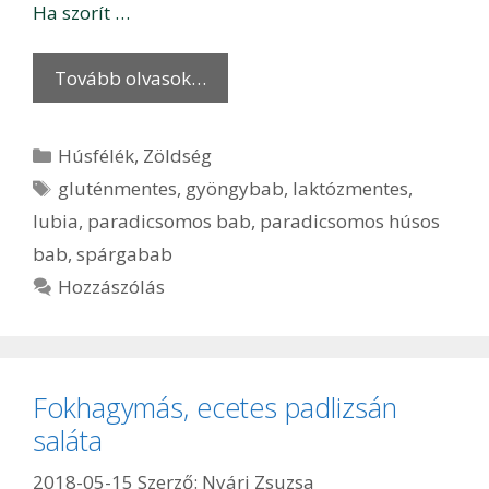
Ha szorít …
Tovább olvasok…
Kategória
Húsfélék
,
Zöldség
Címkék
gluténmentes
,
gyöngybab
,
laktózmentes
,
lubia
,
paradicsomos bab
,
paradicsomos húsos
bab
,
spárgabab
Hozzászólás
Fokhagymás, ecetes padlizsán
saláta
2018-05-15
Szerző:
Nyári Zsuzsa