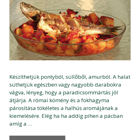
Készíthetjük pontyból, süllőből, amurból. A halat
süthetjük egészben vagy nagyobb darabokra
vágva, lényeg, hogy a paradicsommártás jól
átjárja. A római kömény és a fokhagyma
párosítása tökéletes a halhús aromájának a
kiemelésére. Elég ha ha addig pihen a pácban
amíg a …