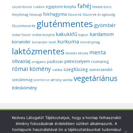
fahéj
egyiptomi konyha
fekete bors
csicseriborsó
cukkíni
fokhagyma
fenyőmag
fetasajt
fűszerek
fűszerek és egészség
gluténmentes
gyömbér
fűszerkeverék
kakukkfű
kardamom
indiai konyha
kapor
indiai fűszer
kurkuma
koriander
koriander levél
köménymag
laktózmentes
menta
leveles tészta
olívaolaj
petrezselyem
padlizsán
rozmaring
oregano
római kömény
szegfűszeg
szerecsendió
saláta
vegetáriánus
szezámmag
szömörce
sáfrány
vanília
édeskömény
Copyright © 2026 Szegedi Fűszeres - Minden fotó és anyag
Kedves Látogató! Tájékoztatjuk, hogy a honlap felhasználói
élmény fokozásának érdekében sütiket alkalmazunk. A
ezen a weboldalon a szerző (Dr. Nyári Zsuzsa) kizárólagos
honlapunk használatával ön a tájékoztatásunkat tudomásul
tulajdonát képezi és a nemzetközi szerzői jogi törvények