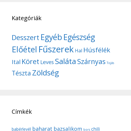
Kategóriák
Egyéb
Egészség
Desszert
Fűszerek
Előétel
Húsfélék
Hal
Saláta
Köret
Szárnyas
Ital
Leves
Tojás
Zöldség
Tészta
Címkék
baharat
bazsalikom
chili
babérlevél
bors