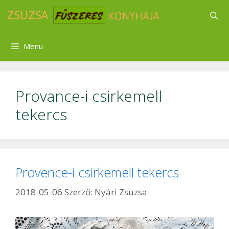
Kilépés
a
tartalomba
Menu
Provance-i csirkemell
tekercs
Provence-i csirkemell tekercs
2018-05-06
Szerző:
Nyári Zsuzsa