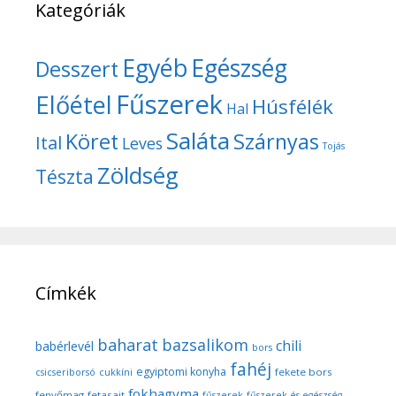
Kategóriák
Egyéb
Egészség
Desszert
Fűszerek
Előétel
Húsfélék
Hal
Saláta
Köret
Szárnyas
Ital
Leves
Tojás
Zöldség
Tészta
Címkék
baharat
bazsalikom
chili
babérlevél
bors
fahéj
egyiptomi konyha
fekete bors
csicseriborsó
cukkíni
fokhagyma
fenyőmag
fetasajt
fűszerek
fűszerek és egészség