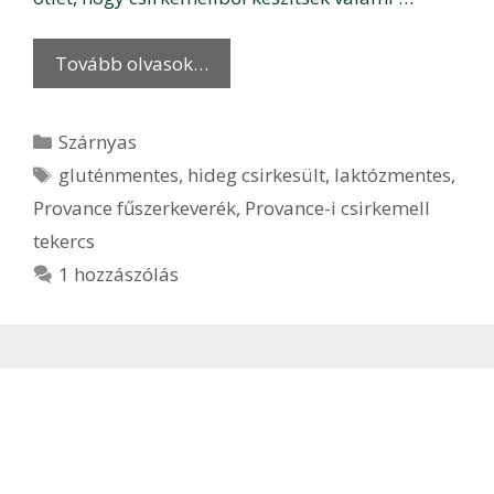
Tovább olvasok…
Kategória
Szárnyas
Címkék
gluténmentes
,
hideg csirkesült
,
laktózmentes
,
Provance fűszerkeverék
,
Provance-i csirkemell
tekercs
1 hozzászólás