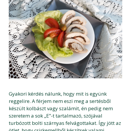
Gyakori kérdés nálunk, hogy mit is együnk
reggelire. A férjem nem eszi meg a sertésből
készült kolbászt vagy szalámit, én pedig nem
szeretem a sok „E”-t tartalmazó, szójával
turbózott bolti szárnyas felvágottakat. Így jött az
ötlet, hogy csirkemellből készítsek valami …