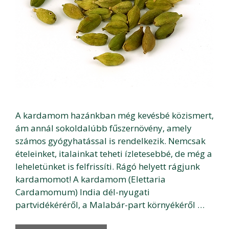
A kardamom hazánkban még kevésbé közismert,
ám annál sokoldalúbb fűszernövény, amely
számos gyógyhatással is rendelkezik. Nemcsak
ételeinket, italainkat teheti ízletesebbé, de még a
leheletünket is felfrissíti. Rágó helyett rágjunk
kardamomot! A kardamom (Elettaria
Cardamomum) India dél-nyugati
partvidékéréről, a Malabár-part környékéről …