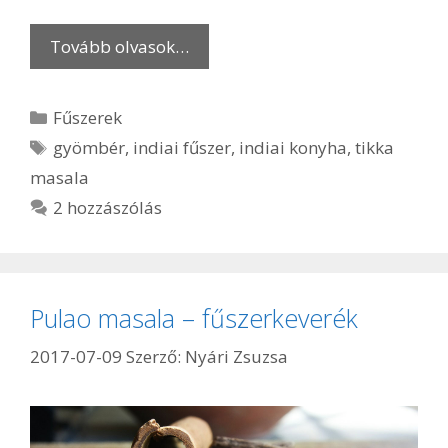
Tovább olvasok…
Kategória
Fűszerek
Címkék
gyömbér
,
indiai fűszer
,
indiai konyha
,
tikka
masala
2 hozzászólás
Pulao masala – fűszerkeverék
2017-07-09
Szerző:
Nyári Zsuzsa