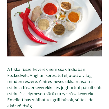
A tikka fűszerkeverék nem csak Indiában
közkedvelt. Anglián keresztül eljutott a világ
minden részére. A híres-neves tikka masala-s
csirke a fűszerkeverékkel és joghurttal pácolt sült
csirke és selymesen sűrű curry szósz keveréke.
Emellett használhatjuk grill húsok, sültek, de
akár zöldség …