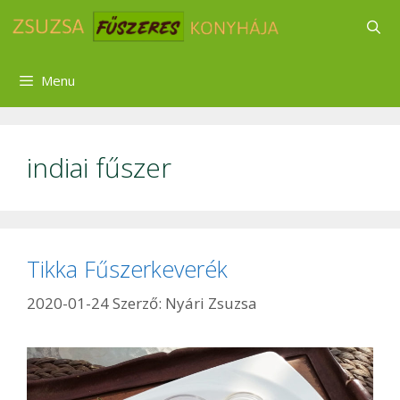
Kilépés
a
tartalomba
Menu
indiai fűszer
Tikka Fűszerkeverék
2020-01-24
Szerző:
Nyári Zsuzsa