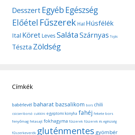
Egyéb
Egészség
Desszert
Fűszerek
Előétel
Húsfélék
Hal
Saláta
Köret
Szárnyas
Ital
Leves
Tojás
Zöldség
Tészta
Címkék
baharat
bazsalikom
chili
babérlevél
bors
fahéj
egyiptomi konyha
fekete bors
csicseriborsó
cukkíni
fokhagyma
fenyőmag
fetasajt
fűszerek
fűszerek és egészség
gluténmentes
gyömbér
fűszerkeverék