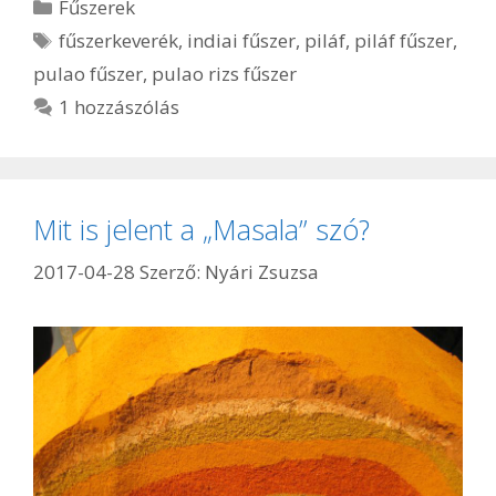
Kategória
Fűszerek
Címkék
fűszerkeverék
,
indiai fűszer
,
piláf
,
piláf fűszer
,
pulao fűszer
,
pulao rizs fűszer
1 hozzászólás
Mit is jelent a „Masala” szó?
2017-04-28
Szerző:
Nyári Zsuzsa