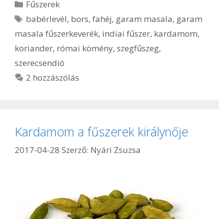
Kategória
Fűszerek
Címkék
babérlevél
,
bors
,
fahéj
,
garam masala
,
garam
masala fűszerkeverék
,
indiai fűszer
,
kardamom
,
koriander
,
római kömény
,
szegfűszeg
,
szerecsendió
2 hozzászólás
Kardamom a fűszerek királynője
2017-04-28
Szerző:
Nyári Zsuzsa