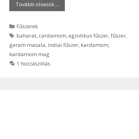
Tovább olvasok…
Kategória
Fűszerek
Címkék
baharat
,
cardamom
,
egzotikus fűszer
,
fűszer
,
garam masala
,
indiai fűszer
,
kardamom
,
kardamom mag
1 hozzászólás