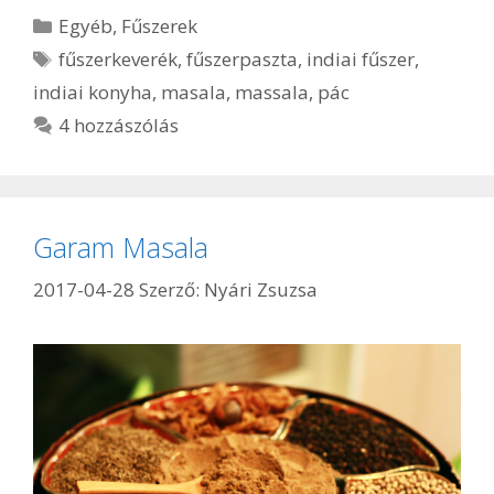
Kategória
Egyéb
,
Fűszerek
Címkék
fűszerkeverék
,
fűszerpaszta
,
indiai fűszer
,
indiai konyha
,
masala
,
massala
,
pác
4 hozzászólás
Garam Masala
2017-04-28
Szerző:
Nyári Zsuzsa