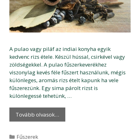
A pulao vagy piláf az indiai konyha egyik
kedvenc rizs étele. Készül hússal, csirkével vagy
zöldségekkel. A pulao fűszerkeverékhez
viszonylag kevés féle fűszert használunk, mégis
különleges, aromás rizs ételt kapunk ha vele
fűszerezünk. Egy sima párolt rizst is
különlegessé tehetünk, …
Tovább olvasok…
Kategória
Fűszerek