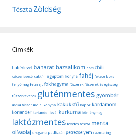
Zöldség
Tészta
Címkék
baharat
bazsalikom
chili
babérlevél
bors
fahéj
egyiptomi konyha
fekete bors
csicseriborsó
cukkíni
fokhagyma
fenyőmag
fetasajt
fűszerek
fűszerek és egészség
gluténmentes
gyömbér
fűszerkeverék
kakukkfű
kardamom
indiai konyha
kapor
indiai fűszer
kurkuma
koriander
koriander levél
köménymag
laktózmentes
menta
leveles tészta
olívaolaj
petrezselyem
padlizsán
rozmaring
oregano