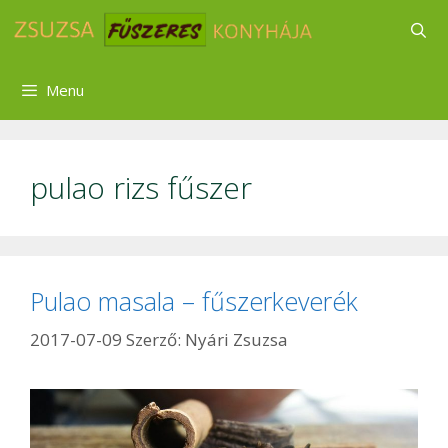
Kilépés
a
tartalomba
Menu
pulao rizs fűszer
Pulao masala – fűszerkeverék
2017-07-09
Szerző:
Nyári Zsuzsa