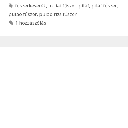
Címkék
fűszerkeverék
,
indiai fűszer
,
piláf
,
piláf fűszer
,
pulao fűszer
,
pulao rizs fűszer
1 hozzászólás