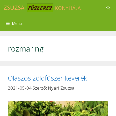
Kilépés
a
tartalomba
Menu
rozmaring
Olaszos zöldfűszer keverék
2021-05-04
Szerző:
Nyári Zsuzsa