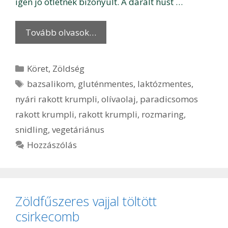
igen jó ötletnek bizonyult. A darált húst …
Tovább olvasok…
Kategória
Köret
,
Zöldség
Címkék
bazsalikom
,
gluténmentes
,
laktózmentes
,
nyári rakott krumpli
,
olívaolaj
,
paradicsomos
rakott krumpli
,
rakott krumpli
,
rozmaring
,
snidling
,
vegetáriánus
Hozzászólás
Zöldfűszeres vajjal töltött
csirkecomb