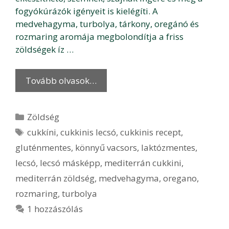
fogyókúrázók igényeit is kielégíti. A
medvehagyma, turbolya, tárkony, oregánó és
rozmaring aromája megbolondítja a friss
zöldségek íz …
Tovább olvasok…
Kategória
Zöldség
Címkék
cukkíni
,
cukkinis lecsó
,
cukkinis recept
,
gluténmentes
,
könnyű vacsors
,
laktózmentes
,
lecsó
,
lecsó másképp
,
mediterrán cukkini
,
mediterrán zöldség
,
medvehagyma
,
oregano
,
rozmaring
,
turbolya
1 hozzászólás