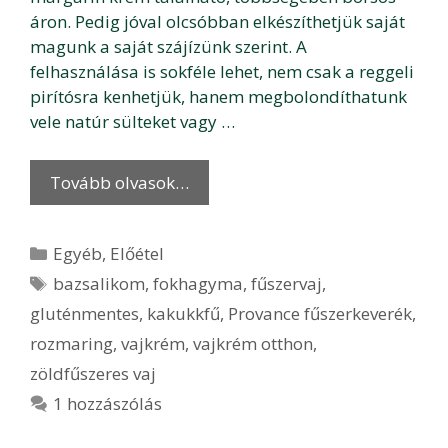
áron. Pedig jóval olcsóbban elkészíthetjük saját
magunk a saját szájízünk szerint. A
felhasználása is sokféle lehet, nem csak a reggeli
pirítósra kenhetjük, hanem megbolondíthatunk
vele natúr sülteket vagy …
Tovább olvasok…
Kategória
Egyéb
,
Előétel
Címkék
bazsalikom
,
fokhagyma
,
fűszervaj
,
gluténmentes
,
kakukkfű
,
Provance fűszerkeverék
,
rozmaring
,
vajkrém
,
vajkrém otthon
,
zöldfűszeres vaj
1 hozzászólás