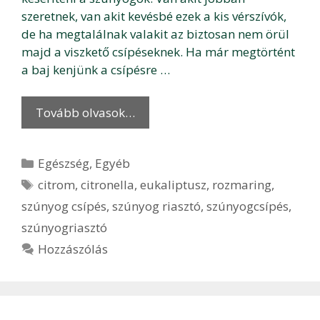
szeretnek, van akit kevésbé ezek a kis vérszívók,
de ha megtalálnak valakit az biztosan nem örül
majd a viszkető csípéseknek. Ha már megtörtént
a baj kenjünk a csípésre …
Tovább olvasok…
Kategória
Egészség
,
Egyéb
Címkék
citrom
,
citronella
,
eukaliptusz
,
rozmaring
,
szúnyog csípés
,
szúnyog riasztó
,
szúnyogcsípés
,
szúnyogriasztó
Hozzászólás