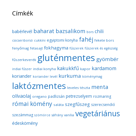
Címkék
baharat
bazsalikom
chili
babérlevél
bors
fahéj
egyiptomi konyha
fekete bors
csicseriborsó
cukkíni
fokhagyma
fenyőmag
fetasajt
fűszerek
fűszerek és egészség
gluténmentes
gyömbér
fűszerkeverék
kakukkfű
kardamom
indiai konyha
kapor
indiai fűszer
kurkuma
koriander
koriander levél
köménymag
laktózmentes
menta
leveles tészta
olívaolaj
petrezselyem
padlizsán
rozmaring
oregano
római kömény
szegfűszeg
szerecsendió
saláta
vegetáriánus
szezámmag
szömörce
sáfrány
vanília
édeskömény