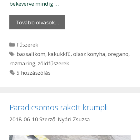
bekeverve mindig …
Tovább olvasok…
Kategória
Fűszerek
Címkék
bazsalikom
,
kakukkfű
,
olasz konyha
,
oregano
,
rozmaring
,
zöldfűszerek
5 hozzászólás
Paradicsomos rakott krumpli
2018-06-10
Szerző:
Nyári Zsuzsa