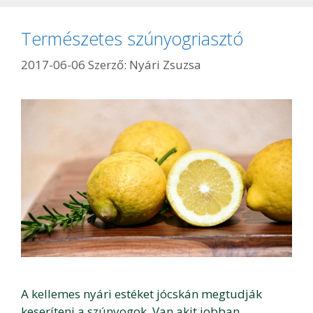
Természetes szúnyogriasztó
2017-06-06
Szerző:
Nyári Zsuzsa
A kellemes nyári estéket jócskán megtudják
keseríteni a szúnyogok. Van akit jobban