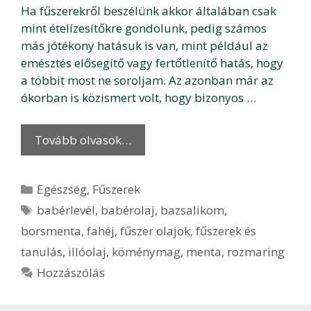
Ha fűszerekről beszélünk akkor általában csak
mint ételízesítőkre gondolunk, pedig számos
más jótékony hatásuk is van, mint például az
emésztés elősegítő vagy fertőtlenítő hatás, hogy
a többit most ne soroljam. Az azonban már az
ókorban is közismert volt, hogy bizonyos …
Tovább olvasok…
Kategória
Egészség
,
Fűszerek
Címkék
babérlevél
,
babérolaj
,
bazsalikom
,
borsmenta
,
fahéj
,
fűszer olajok
,
fűszerek és
tanulás
,
illóolaj
,
köménymag
,
menta
,
rozmaring
Hozzászólás