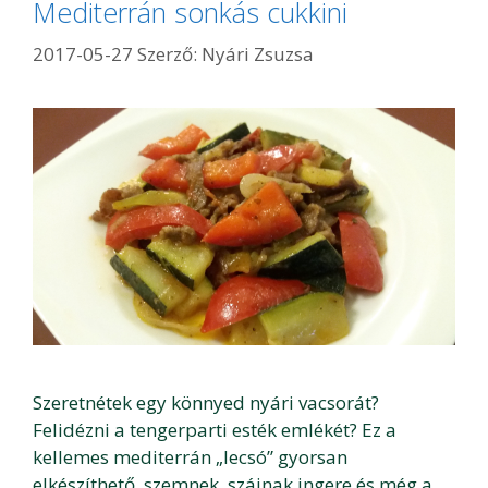
Mediterrán sonkás cukkini
2017-05-27
Szerző:
Nyári Zsuzsa
Szeretnétek egy könnyed nyári vacsorát?
Felidézni a tengerparti esték emlékét? Ez a
kellemes mediterrán „lecsó” gyorsan
elkészíthető, szemnek, szájnak ingere és még a