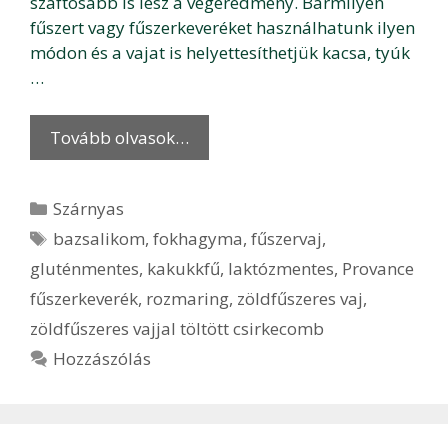
szaftosabb is lesz a végeredmény. Bármilyen
fűszert vagy fűszerkeveréket használhatunk ilyen
módon és a vajat is helyettesíthetjük kacsa, tyúk
…
Tovább olvasok…
Kategória
Szárnyas
Címkék
bazsalikom
,
fokhagyma
,
fűszervaj
,
gluténmentes
,
kakukkfű
,
laktózmentes
,
Provance
fűszerkeverék
,
rozmaring
,
zöldfűszeres vaj
,
zöldfűszeres vajjal töltött csirkecomb
Hozzászólás