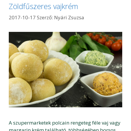
Zöldfűszeres vajkrém
2017-10-17
Szerző:
Nyári Zsuzsa
A szupermarketek polcain rengeteg féle vaj vagy
margarin krém található, többségében borsos