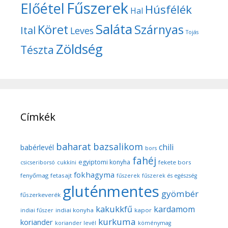
Fűszerek
Előétel
Húsfélék
Hal
Saláta
Köret
Szárnyas
Ital
Leves
Tojás
Zöldség
Tészta
Címkék
baharat
bazsalikom
chili
babérlevél
bors
fahéj
egyiptomi konyha
fekete bors
csicseriborsó
cukkíni
fokhagyma
fenyőmag
fetasajt
fűszerek
fűszerek és egészség
gluténmentes
gyömbér
fűszerkeverék
kakukkfű
kardamom
indiai konyha
kapor
indiai fűszer
kurkuma
koriander
koriander levél
köménymag