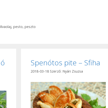
lívaolaj
,
pesto
,
peszto
dó
Spenótos pite – Sfiha
2018-03-18
Szerző:
Nyári Zsuzsa