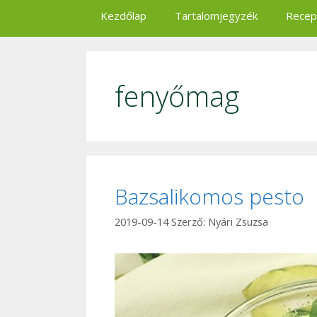
Kezdőlap
Tartalomjegyzék
Recep
fenyőmag
Bazsalikomos pesto
2019-09-14
Szerző:
Nyári Zsuzsa