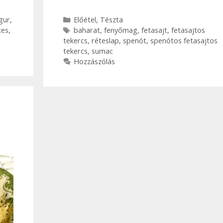
Kategória
gur
,
Előétel
,
Tészta
Címkék
tes
,
baharat
,
fenyőmag
,
fetasajt
,
fetasajtos
tekercs
,
réteslap
,
spenót
,
spenótos fetasajtos
tekercs
,
sumac
Hozzászólás