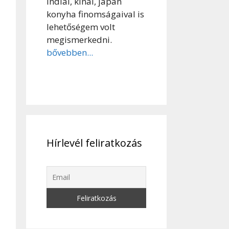
indiai, kínai, japán
konyha finomságaival is
lehetőségem volt
megismerkedni.
bővebben...
Hírlevél feliratkozás