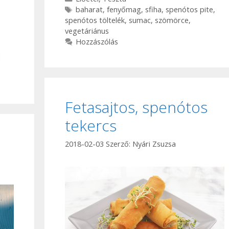
Címkék
baharat
,
fenyőmag
,
sfiha
,
spenótos pite
,
spenótos töltelék
,
sumac
,
szömörce
,
vegetáriánus
Hozzászólás
d
Fetasajtos, spenótos
tekercs
2018-02-03
Szerző:
Nyári Zsuzsa