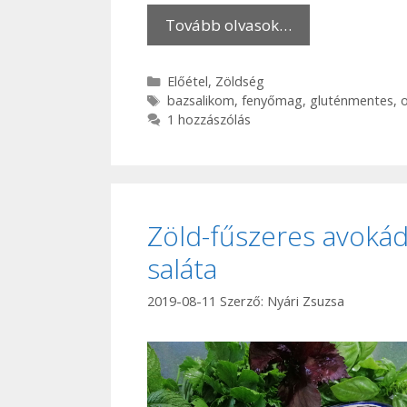
Tovább olvasok…
Kategória
Előétel
,
Zöldség
Címkék
bazsalikom
,
fenyőmag
,
gluténmentes
,
o
1 hozzászólás
Zöld-fűszeres avoká
saláta
2019-08-11
Szerző:
Nyári Zsuzsa