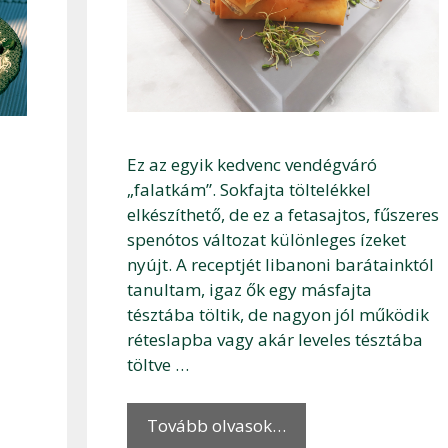
Ez az egyik kedvenc vendégváró
„falatkám”. Sokfajta töltelékkel
elkészíthető, de ez a fetasajtos, fűszeres
spenótos változat különleges ízeket
nyújt. A receptjét libanoni barátainktól
tanultam, igaz ők egy másfajta
tésztába töltik, de nagyon jól működik
réteslapba vagy akár leveles tésztába
töltve …
Tovább olvasok…