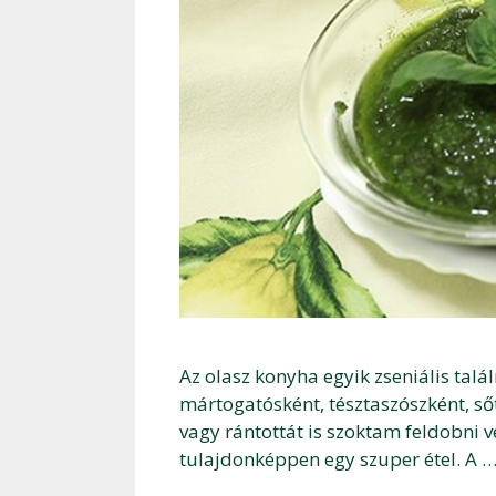
Az olasz konyha egyik zseniális tal
mártogatósként, tésztaszószként, sőt
vagy rántottát is szoktam feldobni v
tulajdonképpen egy szuper étel. A 