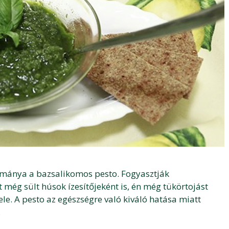
álmánya a bazsalikomos pesto. Fogyasztják
 még sült húsok ízesítőjeként is, én még tükörtojást
ele. A pesto az egészségre való kiváló hatása miatt
…