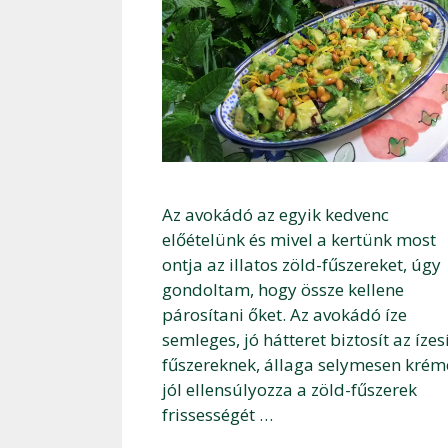
Az avokádó az egyik kedvenc
előételünk és mivel a kertünk most
ontja az illatos zöld-fűszereket, úgy
gondoltam, hogy össze kellene
párosítani őket. Az avokádó íze
semleges, jó hátteret biztosít az ízes
fűszereknek, állaga selymesen krém
jól ellensúlyozza a zöld-fűszerek
frissességét …