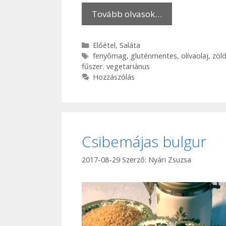
Tovább olvasok…
Kategória
Előétel
,
Saláta
Címkék
fenyőmag
,
gluténmentes
,
olívaolaj
,
zöl
fűszer. vegetariánus
Hozzászólás
Csibemájas bulgur
2017-08-29
Szerző:
Nyári Zsuzsa