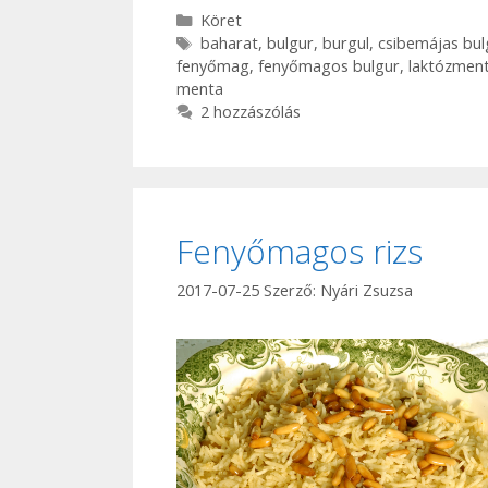
Kategória
Köret
Címkék
baharat
,
bulgur
,
burgul
,
csibemájas bul
fenyőmag
,
fenyőmagos bulgur
,
laktózmen
menta
2 hozzászólás
Fenyőmagos rizs
2017-07-25
Szerző:
Nyári Zsuzsa