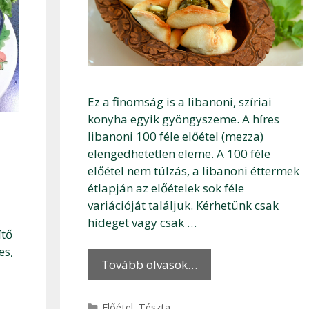
Ez a finomság is a libanoni, szíriai
konyha egyik gyöngyszeme. A híres
libanoni 100 féle előétel (mezza)
elengedhetetlen eleme. A 100 féle
előétel nem túlzás, a libanoni éttermek
étlapján az előételek sok féle
variációját találjuk. Kérhetünk csak
hideget vagy csak …
ítő
es,
Tovább olvasok…
Kategória
Előétel
,
Tészta