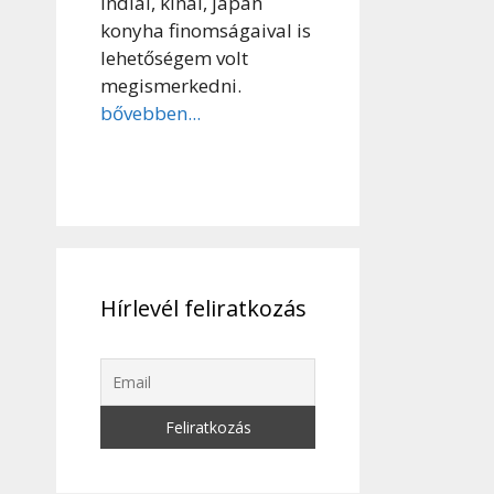
indiai, kínai, japán
konyha finomságaival is
lehetőségem volt
megismerkedni.
bővebben...
Hírlevél feliratkozás