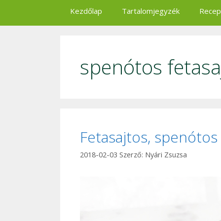
Kezdőlap
Tartalomjegyzék
Recep
spenótos fetasa
Fetasajtos, spenótos
2018-02-03
Szerző:
Nyári Zsuzsa