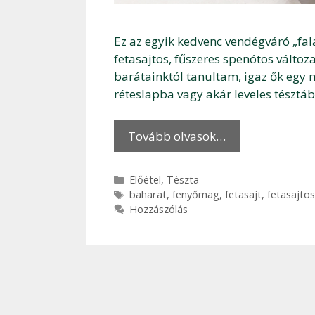
Ez az egyik kedvenc vendégváró „fala
fetasajtos, fűszeres spenótos változa
barátainktól tanultam, igaz ők egy 
réteslapba vagy akár leveles tésztáb
Tovább olvasok…
Kategória
Előétel
,
Tészta
Címkék
baharat
,
fenyőmag
,
fetasajt
,
fetasajtos
Hozzászólás