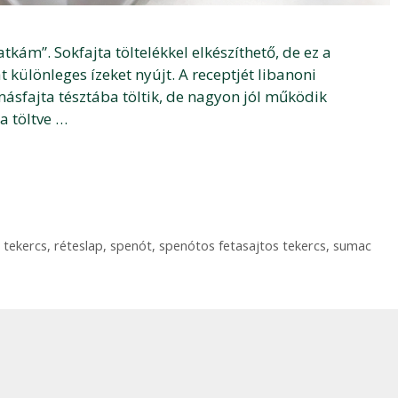
tkám”. Sokfajta töltelékkel elkészíthető, de ez a
t különleges ízeket nyújt. A receptjét libanoni
másfajta tésztába töltik, de nagyon jól működik
a töltve …
 tekercs
,
réteslap
,
spenót
,
spenótos fetasajtos tekercs
,
sumac