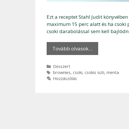
Ezt a receptet Stahl Judit könyvében
maximum 15 perc alatt és ha csoki p
csoki darabolással sem kell bajlódni
Tovább olvasok…
Kategória
Desszert
Címkék
brownies
,
csoki
,
csokis süti
,
menta
Hozzászólás