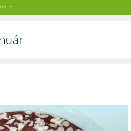
tek
anuár