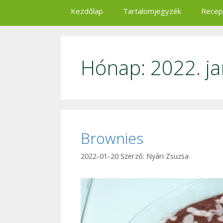
Kezdőlap
Tartalomjegyzék
Recep
Hónap:
2022. j
Brownies
2022-01-20
Szerző:
Nyári Zsuzsa