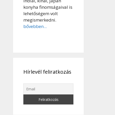
indiai, kínai, japán
konyha finomságaival is
lehetőségem volt
megismerkedni.
bővebben...
Hírlevél feliratkozás