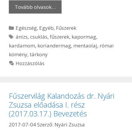
Tovább olvasok…
Kategória
Egészség
,
Egyéb
,
Fűszerek
Címkék
ánizs
,
csuklás
,
fűszerek
,
kapormag
,
kardamom
,
koriandermag
,
mentaolaj
,
római
kömény
,
tárkony
Hozzászólás
Fűszervilág Kalandozás dr. Nyári
Zsuzsa előadása I. rész
(2017.03.17.) Bevezetés
2017-07-04
Szerző:
Nyári Zsuzsa