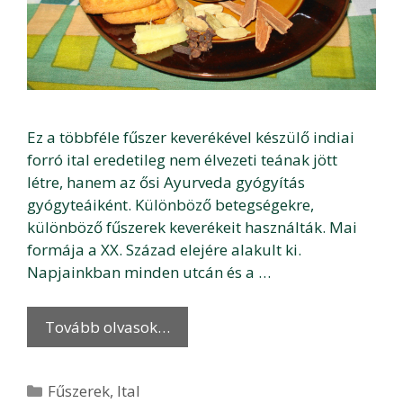
Ez a többféle fűszer keverékével készülő indiai
forró ital eredetileg nem élvezeti teának jött
létre, hanem az ősi Ayurveda gyógyítás
gyógyteáiként. Különböző betegségekre,
különböző fűszerek keverékeit használták. Mai
formája a XX. Század elejére alakult ki.
Napjainkban minden utcán és a …
Tovább olvasok…
Kategória
Fűszerek
,
Ital