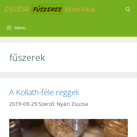
Kilépés
a
tartalomba
Menu
fűszerek
A Kollath-féle reggeli
2019-09-29
Szerző:
Nyári Zsuzsa