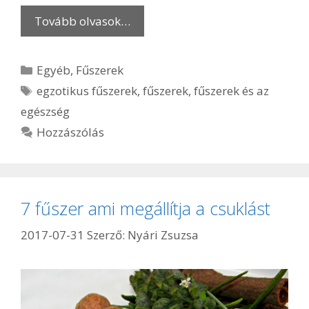
Tovább olvasok…
Kategória
Egyéb
,
Fűszerek
Címkék
egzotikus fűszerek
,
fűszerek
,
fűszerek és az
egészség
Hozzászólás
7 fűszer ami megállítja a csuklást
2017-07-31
Szerző:
Nyári Zsuzsa