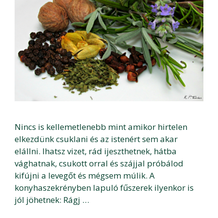
Nincs is kellemetlenebb mint amikor hirtelen
elkezdünk csuklani és az istenért sem akar
elállni. Ihatsz vizet, rád ijeszthetnek, hátba
vághatnak, csukott orral és szájjal próbálod
kifújni a levegőt és mégsem múlik. A
konyhaszekrényben lapuló fűszerek ilyenkor is
jól jöhetnek: Rágj …