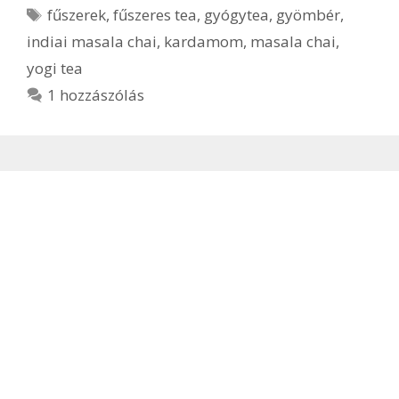
Címkék
fűszerek
,
fűszeres tea
,
gyógytea
,
gyömbér
,
indiai masala chai
,
kardamom
,
masala chai
,
yogi tea
1 hozzászólás