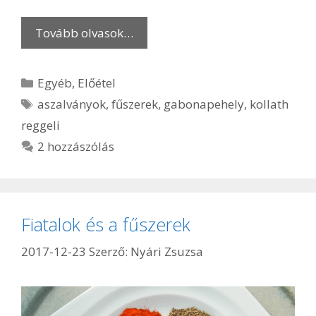
Tovább olvasok…
Kategória
Egyéb
,
Előétel
Címkék
aszalványok
,
fűszerek
,
gabonapehely
,
kollath
reggeli
2 hozzászólás
Fiatalok és a fűszerek
2017-12-23
Szerző:
Nyári Zsuzsa