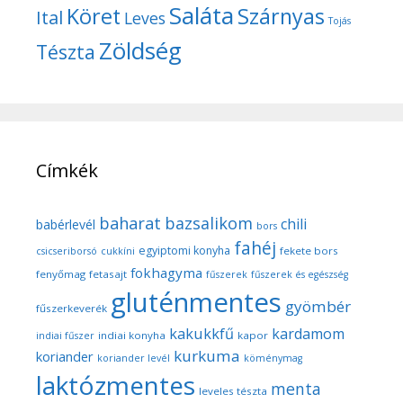
Saláta
Köret
Szárnyas
Ital
Leves
Tojás
Zöldség
Tészta
Címkék
baharat
bazsalikom
chili
babérlevél
bors
fahéj
egyiptomi konyha
fekete bors
csicseriborsó
cukkíni
fokhagyma
fenyőmag
fetasajt
fűszerek
fűszerek és egészség
gluténmentes
gyömbér
fűszerkeverék
kakukkfű
kardamom
indiai konyha
kapor
indiai fűszer
kurkuma
koriander
koriander levél
köménymag
laktózmentes
menta
leveles tészta