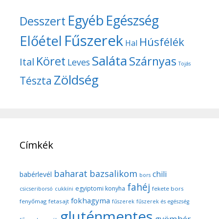
Egyéb
Egészség
Desszert
Fűszerek
Előétel
Húsfélék
Hal
Saláta
Köret
Szárnyas
Ital
Leves
Tojás
Zöldség
Tészta
Címkék
baharat
bazsalikom
chili
babérlevél
bors
fahéj
egyiptomi konyha
fekete bors
csicseriborsó
cukkíni
fokhagyma
fenyőmag
fetasajt
fűszerek
fűszerek és egészség
gluténmentes
gyömbér