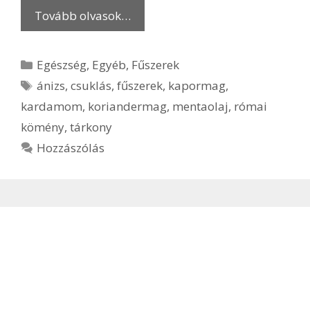
Tovább olvasok…
Kategória
Egészség
,
Egyéb
,
Fűszerek
Címkék
ánizs
,
csuklás
,
fűszerek
,
kapormag
,
kardamom
,
koriandermag
,
mentaolaj
,
római
kömény
,
tárkony
Hozzászólás