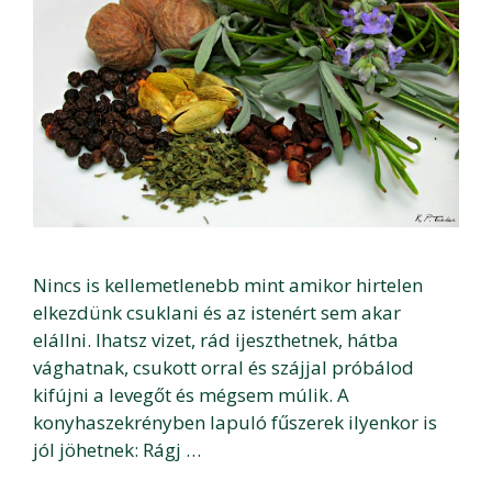
Nincs is kellemetlenebb mint amikor hirtelen
elkezdünk csuklani és az istenért sem akar
elállni. Ihatsz vizet, rád ijeszthetnek, hátba
vághatnak, csukott orral és szájjal próbálod
kifújni a levegőt és mégsem múlik. A
konyhaszekrényben lapuló fűszerek ilyenkor is
jól jöhetnek: Rágj …