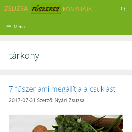
Kilépés
a
tartalomba
Menu
tárkony
7 fűszer ami megállítja a csuklást
2017-07-31
Szerző:
Nyári Zsuzsa