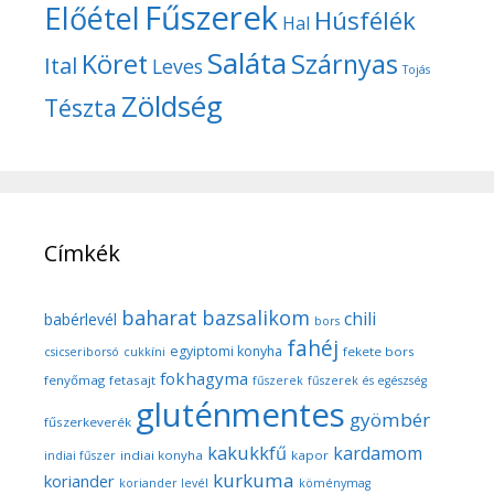
Fűszerek
Előétel
Húsfélék
Hal
Saláta
Köret
Szárnyas
Ital
Leves
Tojás
Zöldség
Tészta
Címkék
baharat
bazsalikom
chili
babérlevél
bors
fahéj
egyiptomi konyha
fekete bors
csicseriborsó
cukkíni
fokhagyma
fenyőmag
fetasajt
fűszerek
fűszerek és egészség
gluténmentes
gyömbér
fűszerkeverék
kakukkfű
kardamom
indiai konyha
kapor
indiai fűszer
kurkuma
koriander
koriander levél
köménymag