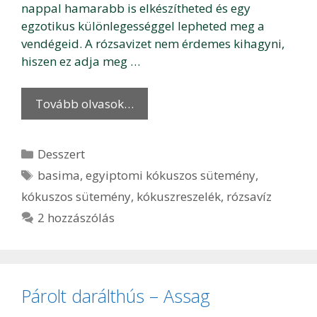
nappal hamarabb is elkészítheted és egy
egzotikus különlegességgel lepheted meg a
vendégeid. A rózsavizet nem érdemes kihagyni,
hiszen ez adja meg …
Tovább olvasok…
Kategória
Desszert
Címkék
basima
,
egyiptomi kókuszos sütemény
,
kókuszos sütemény
,
kókuszreszelék
,
rózsavíz
2 hozzászólás
Párolt darálthús – Assag