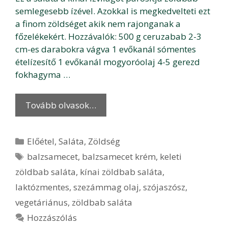
semlegesebb ízével. Azokkal is megkedvelteti ezt
a finom zöldséget akik nem rajonganak a
főzelékekért. Hozzávalók: 500 g ceruzabab 2-3
cm-es darabokra vágva 1 evőkanál sómentes
ételízesítő 1 evőkanál mogyoróolaj 4-5 gerezd
fokhagyma …
Tovább olvasok…
Kategória
Előétel
,
Saláta
,
Zöldség
Címkék
balzsamecet
,
balzsamecet krém
,
keleti
zöldbab saláta
,
kínai zöldbab saláta
,
laktózmentes
,
szezámmag olaj
,
szójaszósz
,
vegetáriánus
,
zöldbab saláta
Hozzászólás