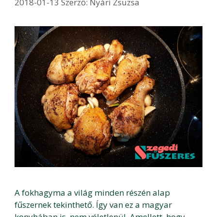
2018-01-13
Szerző:
Nyári Zsuzsa
A fokhagyma a világ minden részén alap
fűszernek tekinthető. Így van ez a magyar
konyhában is, nem véletlenül. Amellett, hogy