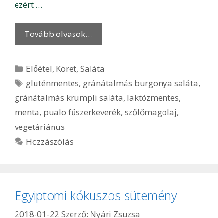
ezért …
Tovább olvasok…
Kategória
Előétel
,
Köret
,
Saláta
Címkék
gluténmentes
,
gránátalmás burgonya saláta
,
gránátalmás krumpli saláta
,
laktózmentes
,
menta
,
pualo fűszerkeverék
,
szőlőmagolaj
,
vegetáriánus
Hozzászólás
Egyiptomi kókuszos sütemény
2018-01-22
Szerző:
Nyári Zsuzsa