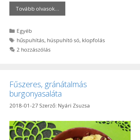
Tovább olvasok…
Kategória
Egyéb
Címkék
hűspuhítás
,
húspuhító só
,
klopfolás
2 hozzászólás
Fűszeres, gránátalmás
burgonyasaláta
2018-01-27
Szerző:
Nyári Zsuzsa