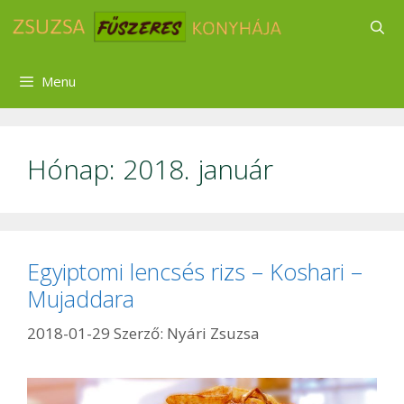
Kilépés
a
tartalomba
Menu
Hónap:
2018. január
Egyiptomi lencsés rizs – Koshari –
Mujaddara
2018-01-29
Szerző:
Nyári Zsuzsa