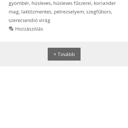
gyömbér
,
húsleves
,
húsleves fűszerei
,
koriander
mag
,
laktózmentes
,
petrezselyem
,
szegfűbors
,
szerecsendió virág
Hozzászólás
+ Tovább