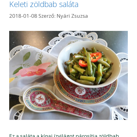
Keleti zöldbab saláta
2018-01-08
Szerző:
Nyári Zsuzsa
Ez a saláta a kínai ízvilágot párosítja zöldbab