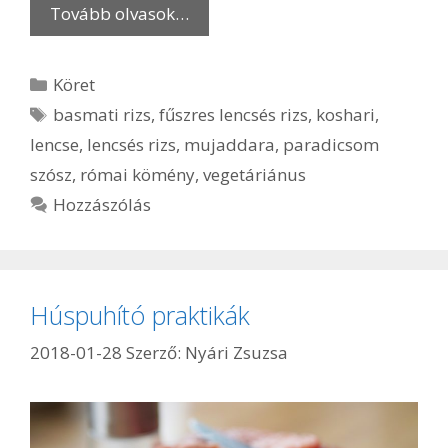
Tovább olvasok…
Kategória
Köret
Címkék
basmati rizs
,
fűszres lencsés rizs
,
koshari
,
lencse
,
lencsés rizs
,
mujaddara
,
paradicsom
szósz
,
római kömény
,
vegetáriánus
Hozzászólás
Húspuhító praktikák
2018-01-28
Szerző:
Nyári Zsuzsa