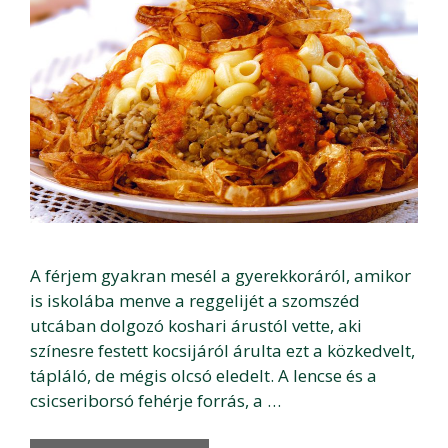
A férjem gyakran mesél a gyerekkoráról, amikor
is iskolába menve a reggelijét a szomszéd
utcában dolgozó koshari árustól vette, aki
színesre festett kocsijáról árulta ezt a közkedvelt,
tápláló, de mégis olcsó eledelt. A lencse és a
csicseriborsó fehérje forrás, a …