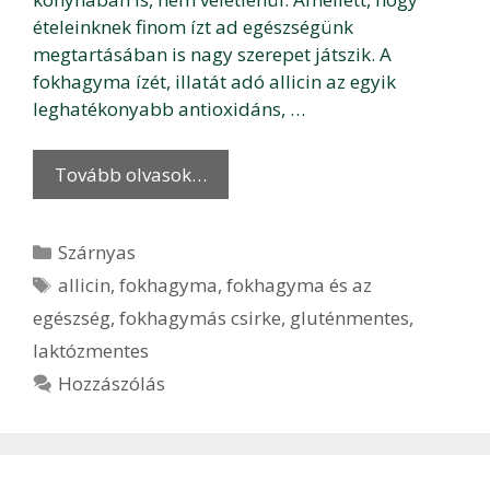
ételeinknek finom ízt ad egészségünk
megtartásában is nagy szerepet játszik. A
fokhagyma ízét, illatát adó allicin az egyik
leghatékonyabb antioxidáns, …
Tovább olvasok…
Kategória
Szárnyas
Címkék
allicin
,
fokhagyma
,
fokhagyma és az
egészség
,
fokhagymás csirke
,
gluténmentes
,
laktózmentes
Hozzászólás