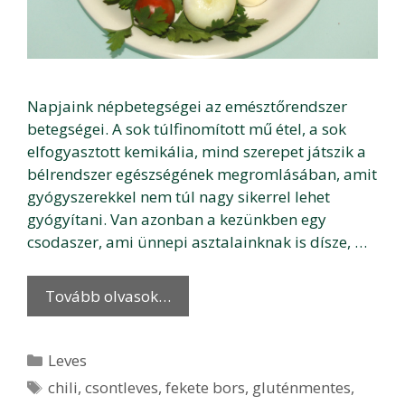
Napjaink népbetegségei az emésztőrendszer
betegségei. A sok túlfinomított mű étel, a sok
elfogyasztott kemikália, mind szerepet játszik a
bélrendszer egészségének megromlásában, amit
gyógyszerekkel nem túl nagy sikerrel lehet
gyógyítani. Van azonban a kezünkben egy
csodaszer, ami ünnepi asztalainknak is dísze, …
Tovább olvasok…
Kategória
Leves
Címkék
chili
,
csontleves
,
fekete bors
,
gluténmentes
,