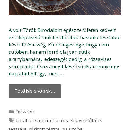
A volt Török Birodalom egész területén kedvelt
ez a képviselő fánk tésztájához hasonló tésztából
készülő édesség. Különlegessége, hogy nem
sütőben, hanem forró olajban sütik
aranybarnára, édességét pedig a rózsavizes
szirup adja. Csak annyit készítsünk amennyi egy
nap alatt elfogy, mert …
Tovább olvasok…
Kategória
Desszert
Címkék
balah el sahm
,
churros
,
képviselőfánk
tésztája
,
pirított tészta
,
tulumba