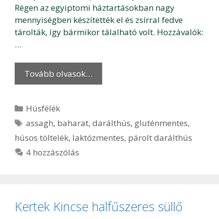
Régen az egyiptomi háztartásokban nagy
mennyiségben készítették el és zsírral fedve
tárolták, így bármikor tálalható volt. Hozzávalók:
…
Tovább olvasok…
Kategória
Húsfélék
Címkék
assagh
,
baharat
,
darálthús
,
gluténmentes
,
húsos töltelék
,
laktózmentes
,
párolt darálthús
4 hozzászólás
Kertek Kincse halfűszeres süllő