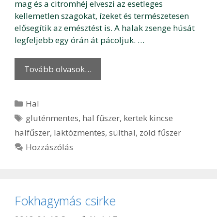
mag és a citromhéj elveszi az esetleges
kellemetlen szagokat, ízeket és természetesen
elősegítik az emésztést is. A halak zsenge húsát
legfeljebb egy órán át pácoljuk. …
Tovább olvasok…
Kategória
Hal
Címkék
gluténmentes
,
hal fűszer
,
kertek kincse
halfűszer
,
laktózmentes
,
sülthal
,
zöld fűszer
Hozzászólás
Fokhagymás csirke