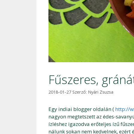
Fűszeres, grán
2018-01-27
Szerző:
Nyári Zsuzsa
Egy indiai blogger oldalán (
http://
nagyon megtetszett az édes-savanyú,
ízléshez igazodva erőteljes ízű fűsz
nálunk sokan nem kedvelnek, ezért é