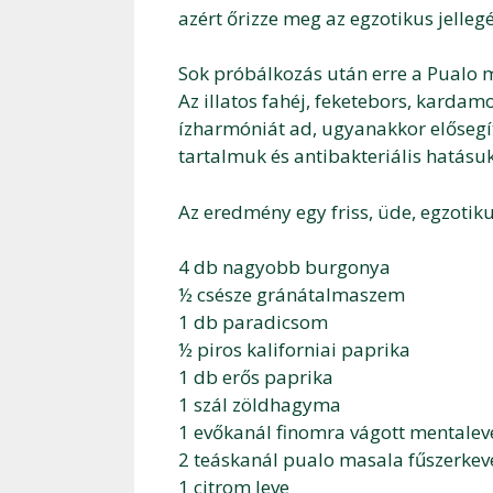
azért őrizze meg az egzotikus jellegé
Sok próbálkozás után erre a Pualo 
Az illatos fahéj, feketebors, karda
ízharmóniát ad, ugyanakkor elősegí
tartalmuk és antibakteriális hatásuk
Az eredmény egy friss, üde, egzotikus
4 db nagyobb burgonya
½ csésze gránátalmaszem
1 db paradicsom
½ piros kaliforniai paprika
1 db erős paprika
1 szál zöldhagyma
1 evőkanál finomra vágott mentalev
2 teáskanál pualo masala fűszerkev
1 citrom leve