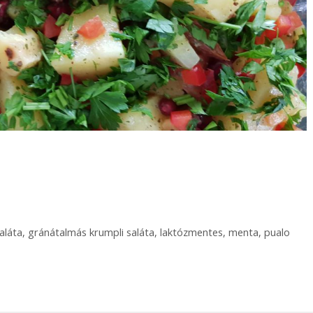
aláta
,
gránátalmás krumpli saláta
,
laktózmentes
,
menta
,
pualo