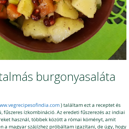
átalmás burgonyasaláta
www.vegrecipesofindia.com
) találtam ezt a receptet és
 fűszeres ízkombináció. Az eredeti fűszerezés az indiai
ereket használ, többek között a római köményt, amit
n a magyar szájízhez próbáltam igazítani, de úgy, hogy