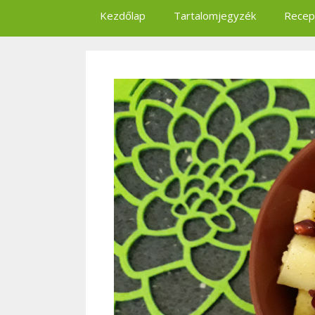
Kezdőlap
Tartalomjegyzék
Recep