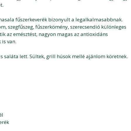
t.
masala fűszerkeverék bizonyult a legalkalmasabbnak.
mom, szegfűszeg, fűszerkömény, szerecsendió különleges
tik az emésztést, nagyon magas az antioxidáns
 is van.
 saláta lett. Sültek, grill húsok mellé ajánlom köretnek.
él
erék