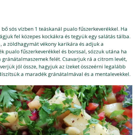
i bő sós vízben 1 teáskanál pualo fűszerkeverékkel. Ha
gjuk fel közepes kockákra és tegyük egy salátás tálba.
a, a zöldhagymát vékony karikára és adjuk a
 pualo fűszerkeverékkel és borssal, sózzuk utána ha
 gránátalmaszemek felét. Csavarjuk rá a citrom levét,
verjük jól össze, hagyjuk az ízeket összeérni legalább
t díszítsük a maradék gránátalmával és a mentalevekkel.