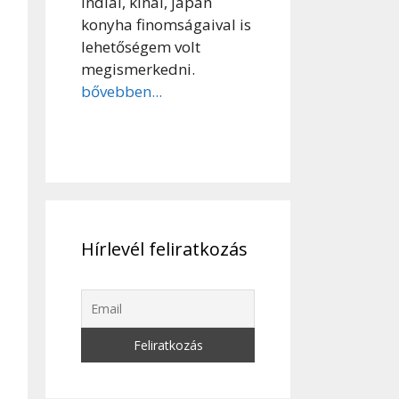
indiai, kínai, japán
konyha finomságaival is
lehetőségem volt
megismerkedni.
bővebben...
Hírlevél feliratkozás