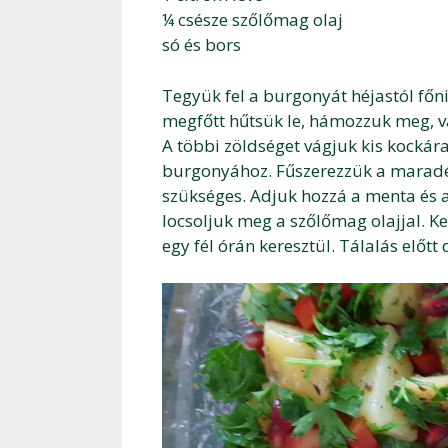
¼ csésze szőlőmag olaj
só és bors
Tegyük fel a burgonyát héjastól főn
megfőtt hűtsük le, hámozzuk meg, vá
A többi zöldséget vágjuk kis kockár
burgonyához. Fűszerezzük a maradék
szükséges. Adjuk hozzá a menta és a
locsoljuk meg a szőlőmag olajjal. Ke
egy fél órán keresztül. Tálalás előt