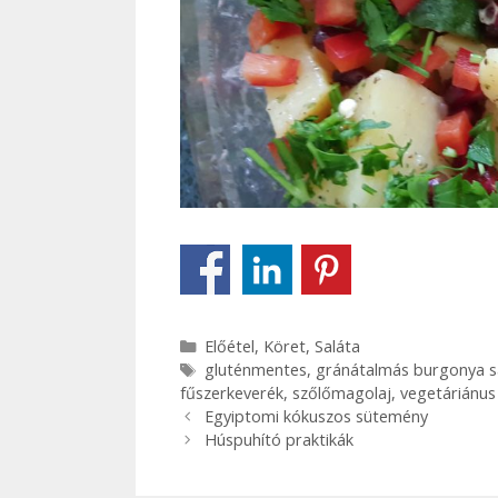
Kategória
Előétel
,
Köret
,
Saláta
Címkék
gluténmentes
,
gránátalmás burgonya s
fűszerkeverék
,
szőlőmagolaj
,
vegetáriánus
Bejegyzés
Egyiptomi kókuszos sütemény
navigáció
Húspuhító praktikák