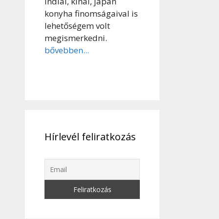
indiai, kínai, japán
konyha finomságaival is
lehetőségem volt
megismerkedni.
bővebben...
Hírlevél feliratkozás