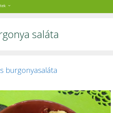
tek
rgonya saláta
s burgonyasaláta