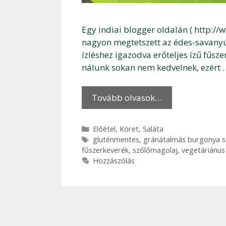
Egy indiai blogger oldalán ( http://
nagyon megtetszett az édes-savanyú,
ízléshez igazodva erőteljes ízű fűsz
nálunk sokan nem kedvelnek, ezért 
Tovább olvasok…
Kategória
Előétel
,
Köret
,
Saláta
Címkék
gluténmentes
,
gránátalmás burgonya s
fűszerkeverék
,
szőlőmagolaj
,
vegetáriánus
Hozzászólás