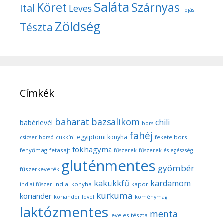
Saláta
Köret
Szárnyas
Ital
Leves
Tojás
Zöldség
Tészta
Címkék
baharat
bazsalikom
chili
babérlevél
bors
fahéj
egyiptomi konyha
fekete bors
csicseriborsó
cukkíni
fokhagyma
fenyőmag
fetasajt
fűszerek
fűszerek és egészség
gluténmentes
gyömbér
fűszerkeverék
kakukkfű
kardamom
indiai konyha
kapor
indiai fűszer
kurkuma
koriander
koriander levél
köménymag
laktózmentes
menta
leveles tészta