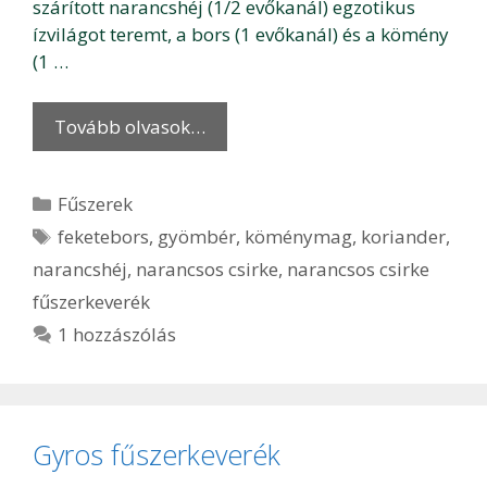
szárított narancshéj (1/2 evőkanál) egzotikus
ízvilágot teremt, a bors (1 evőkanál) és a kömény
(1 …
Tovább olvasok…
Kategória
Fűszerek
Címkék
feketebors
,
gyömbér
,
köménymag
,
koriander
,
narancshéj
,
narancsos csirke
,
narancsos csirke
fűszerkeverék
1 hozzászólás
Gyros fűszerkeverék