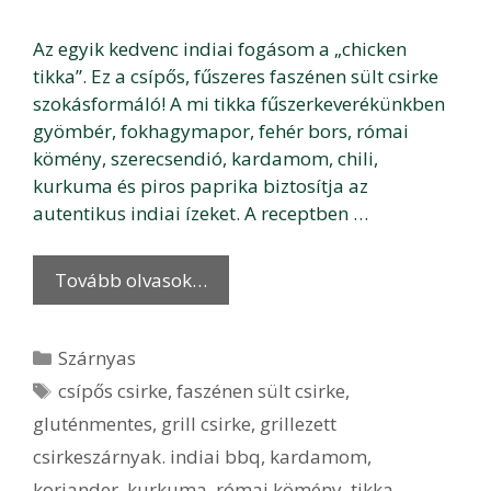
Az egyik kedvenc indiai fogásom a „chicken
tikka”. Ez a csípős, fűszeres faszénen sült csirke
szokásformáló! A mi tikka fűszerkeverékünkben
gyömbér, fokhagymapor, fehér bors, római
kömény, szerecsendió, kardamom, chili,
kurkuma és piros paprika biztosítja az
autentikus indiai ízeket. A receptben …
Tovább olvasok…
Kategória
Szárnyas
Címkék
csípős csirke
,
faszénen sült csirke
,
gluténmentes
,
grill csirke
,
grillezett
csirkeszárnyak. indiai bbq
,
kardamom
,
koriander
,
kurkuma
,
római kömény
,
tikka