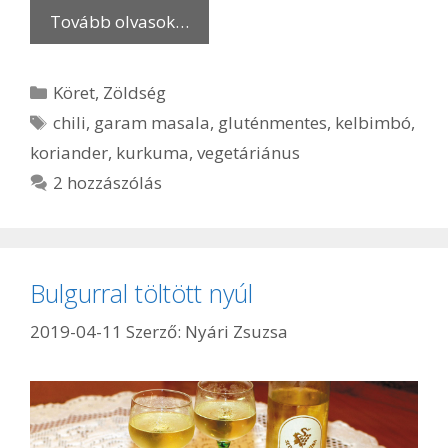
Tovább olvasok…
Kategória
Köret
,
Zöldség
Címkék
chili
,
garam masala
,
gluténmentes
,
kelbimbó
,
koriander
,
kurkuma
,
vegetáriánus
2 hozzászólás
Bulgurral töltött nyúl
2019-04-11
Szerző:
Nyári Zsuzsa