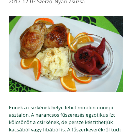
2017-12-03
Szerző:
Nyári Zsuzsa
Ennek a csirkének helye lehet minden ünnepi
asztalon. A narancsos fűszerezés egzotikus ízt
kölcsönöz a csirkének, de persze készíthetjük
kacsából vagy libából is. A fűszerkeverékről tudj