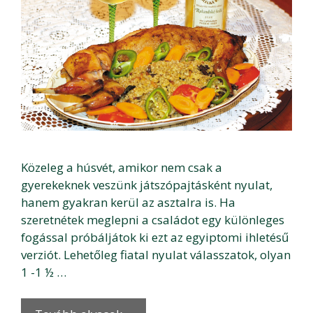
Közeleg a húsvét, amikor nem csak a
gyerekeknek veszünk játszópajtásként nyulat,
hanem gyakran kerül az asztalra is. Ha
szeretnétek meglepni a családot egy különleges
fogással próbáljátok ki ezt az egyiptomi ihletésű
verziót. Lehetőleg fiatal nyulat válasszatok, olyan
1 -1 ½ …