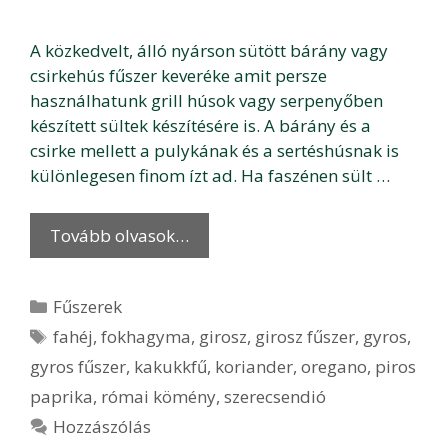
A közkedvelt, álló nyárson sütött bárány vagy
csirkehús fűszer keveréke amit persze
használhatunk grill húsok vagy serpenyőben
készített sültek készítésére is. A bárány és a
csirke mellett a pulykának és a sertéshúsnak is
különlegesen finom ízt ad. Ha faszénen sült …
Tovább olvasok…
Kategória
Fűszerek
Címkék
fahéj
,
fokhagyma
,
girosz
,
girosz fűszer
,
gyros
,
gyros fűszer
,
kakukkfű
,
koriander
,
oregano
,
piros
paprika
,
római kömény
,
szerecsendió
Hozzászólás