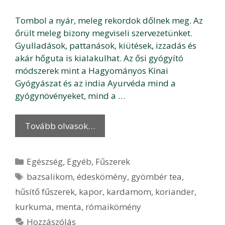
Tombol a nyár, meleg rekordok dőlnek meg. Az
őrült meleg bizony megviseli szervezetünket.
Gyulladások, pattanások, kiütések, izzadás és
akár hőguta is kialakulhat. Az ősi gyógyító
módszerek mint a Hagyományos Kínai
Gyógyászat és az india Ayurvéda mind a
gyógynövényeket, mind a …
Tovább olvasok…
Kategória
Egészség
,
Egyéb
,
Fűszerek
Címkék
bazsalikom
,
édeskömény
,
gyömbér tea
,
hűsítő fűszerek
,
kapor
,
kardamom
,
koriander
,
kurkuma
,
menta
,
rómaikömény
Hozzászólás