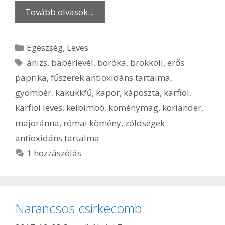
Tovább olvasok…
Kategória
Egészség
,
Leves
Címkék
ánizs
,
babérlevél
,
boróka
,
brokkoli
,
erős
paprika
,
fűszerek antioxidáns tartalma
,
gyömbér
,
kakukkfű
,
kapor
,
káposzta
,
karfiol
,
karfiol leves
,
kelbimbó
,
köménymag
,
koriander
,
majoránna
,
római kömény
,
zöldségek
antioxidáns tartalma
1 hozzászólás
Narancsos csirkecomb