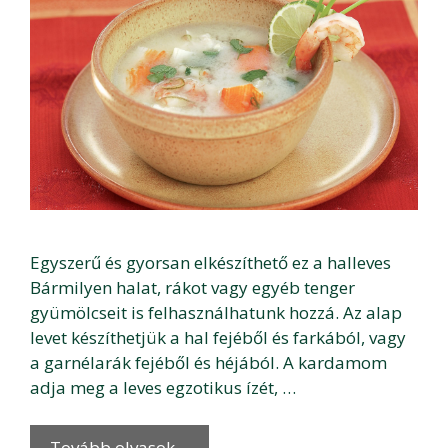
Egyszerű és gyorsan elkészíthető ez a halleves
Bármilyen halat, rákot vagy egyéb tenger
gyümölcseit is felhasználhatunk hozzá. Az alap
levet készíthetjük a hal fejéből és farkából, vagy
a garnélarák fejéből és héjából. A kardamom
adja meg a leves egzotikus ízét, …
Tovább olvasok…