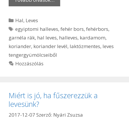
Kategória
Hal
,
Leves
Címkék
egyiptomi halleves
,
fehér bors
,
fehérbors
,
garnéla rák
,
hal leves
,
halleves
,
kardamom
,
koriander
,
koriander levél
,
laktózmentes
,
leves
tengergyümölcseiből
Hozzászólás
Miért is jó, ha fűszerezzük a
levesünk?
2017-12-07
Szerző:
Nyári Zsuzsa