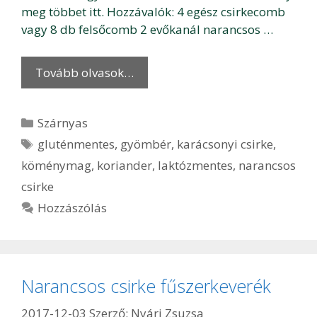
meg többet itt. Hozzávalók: 4 egész csirkecomb
vagy 8 db felsőcomb 2 evőkanál narancsos …
Tovább olvasok…
Kategória
Szárnyas
Címkék
gluténmentes
,
gyömbér
,
karácsonyi csirke
,
köménymag
,
koriander
,
laktózmentes
,
narancsos
csirke
Hozzászólás
Narancsos csirke fűszerkeverék
2017-12-03
Szerző:
Nyári Zsuzsa