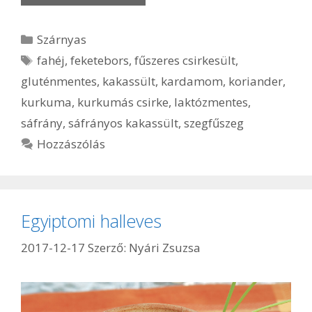
Kategória
Szárnyas
Címkék
fahéj
,
feketebors
,
fűszeres csirkesült
,
gluténmentes
,
kakassült
,
kardamom
,
koriander
,
kurkuma
,
kurkumás csirke
,
laktózmentes
,
sáfrány
,
sáfrányos kakassült
,
szegfűszeg
Hozzászólás
Egyiptomi halleves
2017-12-17
Szerző:
Nyári Zsuzsa