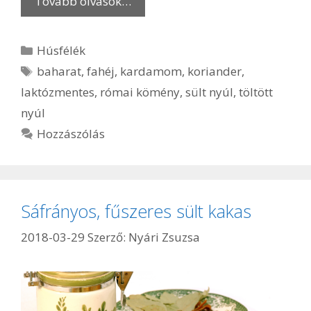
Tovább olvasok…
Kategória
Húsfélék
Címkék
baharat
,
fahéj
,
kardamom
,
koriander
,
laktózmentes
,
római kömény
,
sült nyúl
,
töltött
nyúl
Hozzászólás
Sáfrányos, fűszeres sült kakas
2018-03-29
Szerző:
Nyári Zsuzsa