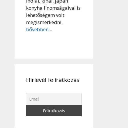
indiai, kínai, japán
konyha finomságaival is
lehetőségem volt
megismerkedni.
bővebben...
Hírlevél feliratkozás