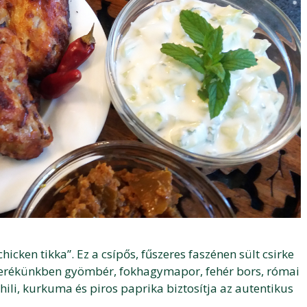
icken tikka”. Ez a csípős, fűszeres faszénen sült csirke
verékünkben gyömbér, fokhagymapor, fehér bors, római
li, kurkuma és piros paprika biztosítja az autentikus