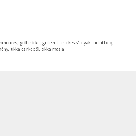
énmentes
,
grill csirke
,
grillezett csirkeszárnyak. indiai bbq
,
mény
,
tikka csirkéből
,
tikka masla