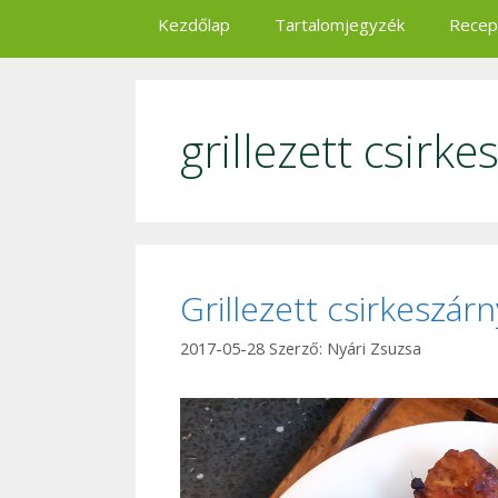
Kezdőlap
Tartalomjegyzék
Recep
grillezett csirke
Grillezett csirkeszárn
2017-05-28
Szerző:
Nyári Zsuzsa