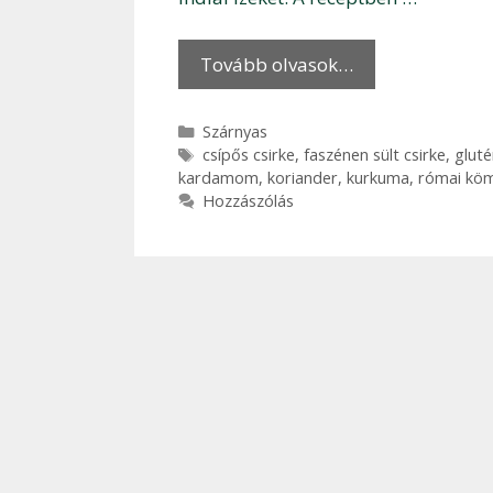
Tovább olvasok…
Kategória
Szárnyas
Címkék
csípős csirke
,
faszénen sült csirke
,
glut
kardamom
,
koriander
,
kurkuma
,
római kö
Hozzászólás