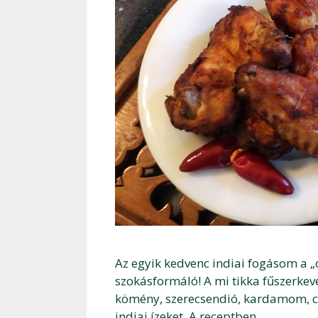
Az egyik kedvenc indiai fogásom a „ch
szokásformáló! A mi tikka fűszerke
kömény, szerecsendió, kardamom, chi
indiai ízeket. A receptben …