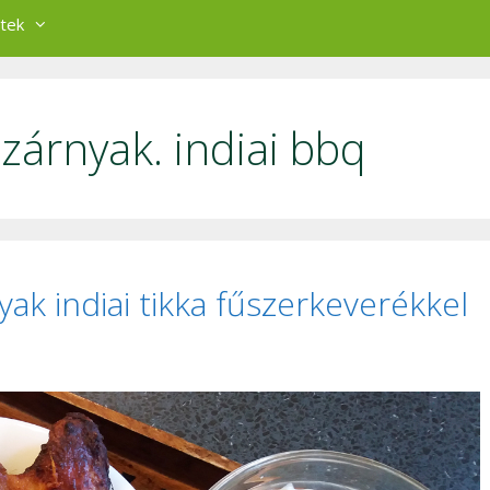
tek
szárnyak. indiai bbq
yak indiai tikka fűszerkeverékkel