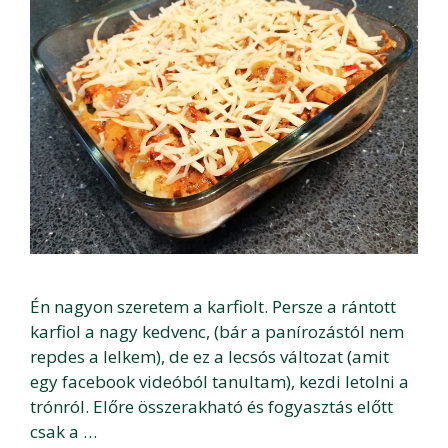
Én nagyon szeretem a karfiolt. Persze a rántott
karfiol a nagy kedvenc, (bár a panírozástól nem
repdes a lelkem), de ez a lecsós változat (amit
egy facebook videóból tanultam), kezdi letolni a
trónról. Előre összerakható és fogyasztás előtt
csak a …