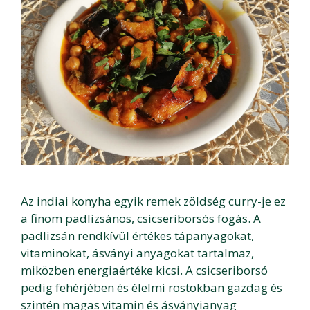
Az indiai konyha egyik remek zöldség curry-je ez
a finom padlizsános, csicseriborsós fogás. A
padlizsán rendkívül értékes tápanyagokat,
vitaminokat, ásványi anyagokat tartalmaz,
miközben energiaértéke kicsi. A csicseriborsó
pedig fehérjében és élelmi rostokban gazdag és
szintén magas vitamin és ásványianyag