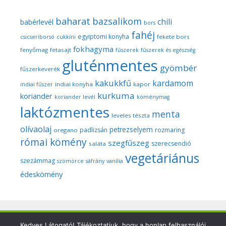
baharat
bazsalikom
chili
babérlevél
bors
fahéj
egyiptomi konyha
fekete bors
csicseriborsó
cukkíni
fokhagyma
fenyőmag
fetasajt
fűszerek
fűszerek és egészség
gluténmentes
gyömbér
fűszerkeverék
kakukkfű
kardamom
indiai konyha
kapor
indiai fűszer
kurkuma
koriander
koriander levél
köménymag
laktózmentes
menta
leveles tészta
olívaolaj
petrezselyem
padlizsán
rozmaring
oregano
római kömény
szegfűszeg
szerecsendió
saláta
vegetáriánus
szezámmag
szömörce
sáfrány
vanília
édeskömény
Kedves Látogató! Tájékoztatjuk, hogy a honlap felhasználói