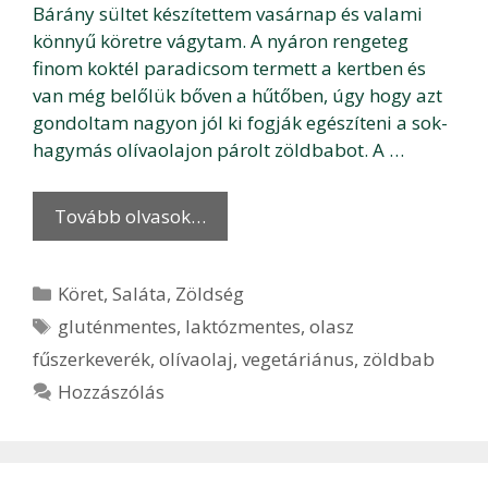
Bárány sültet készítettem vasárnap és valami
könnyű köretre vágytam. A nyáron rengeteg
finom koktél paradicsom termett a kertben és
van még belőlük bőven a hűtőben, úgy hogy azt
gondoltam nagyon jól ki fogják egészíteni a sok-
hagymás olívaolajon párolt zöldbabot. A …
Tovább olvasok…
Kategória
Köret
,
Saláta
,
Zöldség
Címkék
gluténmentes
,
laktózmentes
,
olasz
fűszerkeverék
,
olívaolaj
,
vegetáriánus
,
zöldbab
Hozzászólás