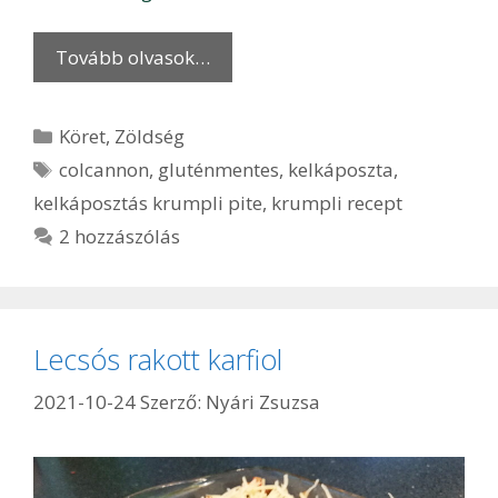
Tovább olvasok…
Kategória
Köret
,
Zöldség
Címkék
colcannon
,
gluténmentes
,
kelkáposzta
,
kelkáposztás krumpli pite
,
krumpli recept
2 hozzászólás
Lecsós rakott karfiol
2021-10-24
Szerző:
Nyári Zsuzsa