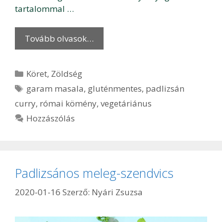
tartalommal …
Tovább olvasok…
Kategória
Köret
,
Zöldség
Címkék
garam masala
,
gluténmentes
,
padlizsán
curry
,
római kömény
,
vegetáriánus
Hozzászólás
Padlizsános meleg-szendvics
2020-01-16
Szerző:
Nyári Zsuzsa