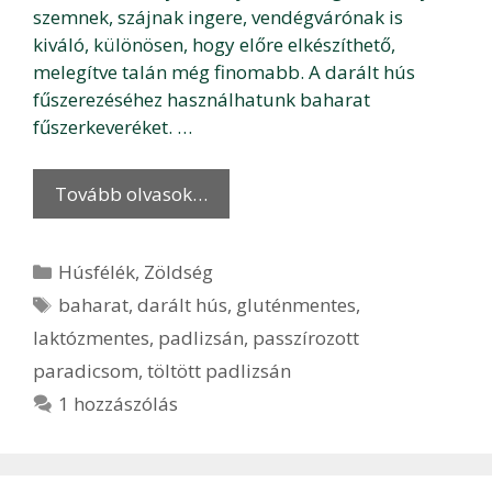
szemnek, szájnak ingere, vendégvárónak is
kiváló, különösen, hogy előre elkészíthető,
melegítve talán még finomabb. A darált hús
fűszerezéséhez használhatunk baharat
fűszerkeveréket. …
Tovább olvasok…
Kategória
Húsfélék
,
Zöldség
Címkék
baharat
,
darált hús
,
gluténmentes
,
laktózmentes
,
padlizsán
,
passzírozott
paradicsom
,
töltött padlizsán
1 hozzászólás