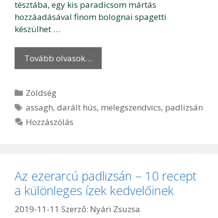
tésztába, egy kis paradicsom mártás
hozzáadásával finom bolognai spagetti
készülhet …
Tovább olvasok…
Kategória
Zöldség
Címkék
assagh
,
darált hús
,
melegszendvics
,
padlizsán
Hozzászólás
Az ezerarcú padlizsán – 10 recept
a különleges ízek kedvelőinek
2019-11-11
Szerző:
Nyári Zsuzsa