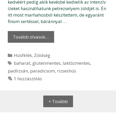
kedvéért pedig akik kevésbé kedvelik az intenzív
ízeket használhatunk petrezselyem zöldjét is. Én
itt most marhahúsból készítettem, de egyaránt
finom sertéssel, báránnyal …
Tovább olvasok…
Kategória
Húsfélék
,
Zöldség
Címkék
baharat
,
gluténmentes
,
laktózmentes
,
padlizsán
,
paradicsom
,
rizseshús
1 hozzászólás
+ Tovább