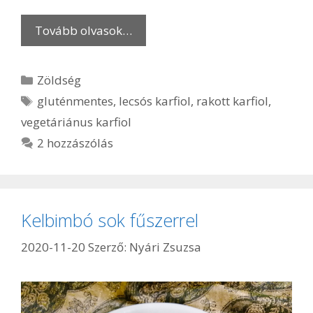
Tovább olvasok…
Kategória
Zöldség
Címkék
gluténmentes
,
lecsós karfiol
,
rakott karfiol
,
vegetáriánus karfiol
2 hozzászólás
Kelbimbó sok fűszerrel
2020-11-20
Szerző:
Nyári Zsuzsa