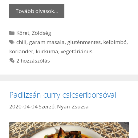
Tovább olvasok…
Kategória
Köret
,
Zöldség
Címkék
chili
,
garam masala
,
gluténmentes
,
kelbimbó
,
koriander
,
kurkuma
,
vegetáriánus
2 hozzászólás
Padlizsán curry csicseriborsóval
2020-04-04
Szerző:
Nyári Zsuzsa