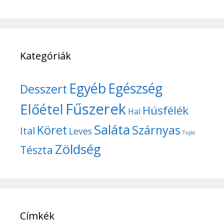
Kategóriák
Egyéb
Egészség
Desszert
Fűszerek
Előétel
Húsfélék
Hal
Saláta
Köret
Szárnyas
Ital
Leves
Tojás
Zöldség
Tészta
Címkék