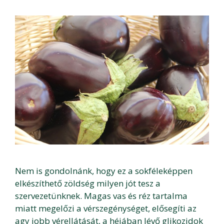
Nem is gondolnánk, hogy ez a sokféleképpen
elkészíthető zöldség milyen jót tesz a
szervezetünknek. Magas vas és réz tartalma
miatt megelőzi a vérszegénységet, elősegíti az
agy jobb vérellátását, a héjában lévő glikozidok