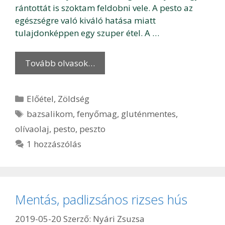
rántottát is szoktam feldobni vele. A pesto az
egészségre való kiváló hatása miatt
tulajdonképpen egy szuper étel. A …
Tovább olvasok…
Kategória
Előétel
,
Zöldség
Címkék
bazsalikom
,
fenyőmag
,
gluténmentes
,
olívaolaj
,
pesto
,
peszto
1 hozzászólás
Mentás, padlizsános rizses hús
2019-05-20
Szerző:
Nyári Zsuzsa