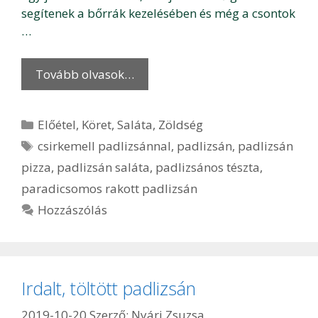
segítenek a bőrrák kezelésében és még a csontok
…
Tovább olvasok…
Kategória
Előétel
,
Köret
,
Saláta
,
Zöldség
Címkék
csirkemell padlizsánnal
,
padlizsán
,
padlizsán
pizza
,
padlizsán saláta
,
padlizsános tészta
,
paradicsomos rakott padlizsán
Hozzászólás
Irdalt, töltött padlizsán
2019-10-20
Szerző:
Nyári Zsuzsa