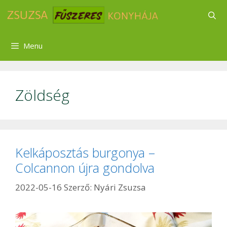
Kilépés
a
tartalomba
Menu
Zöldség
Kelkáposztás burgonya –
Colcannon újra gondolva
2022-05-16
Szerző:
Nyári Zsuzsa