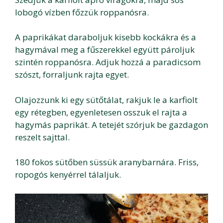
lobogó vízben főzzük roppanósra.
A paprikákat daraboljuk kisebb kockákra és a
hagymával meg a fűszerekkel együtt pároljuk
szintén roppanósra. Adjuk hozzá a paradicsom
szószt, forraljunk rajta egyet.
Olajozzunk ki egy sütőtálat, rakjuk le a karfiolt
egy rétegben, egyenletesen osszuk el rajta a
hagymás paprikát. A tetejét szórjuk be gazdagon
reszelt sajttal.
180 fokos sütőben süssük aranybarnára. Friss,
ropogós kenyérrel tálaljuk.