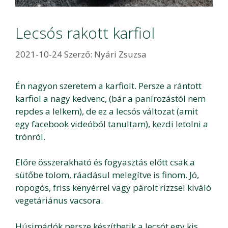
Lecsós rakott karfiol
2021-10-24
Szerző:
Nyári Zsuzsa
Én nagyon szeretem a karfiolt. Persze a rántott
karfiol a nagy kedvenc, (bár a panírozástól nem
repdes a lelkem), de ez a lecsós változat (amit
egy facebook videóból tanultam), kezdi letolni a
trónról.
Előre összerakható és fogyasztás előtt csak a
sütőbe tolom, ráadásul melegítve is finom. Jó,
ropogós, friss kenyérrel vagy párolt rizzsel kiváló
vegetáriánus vacsora.
Húsimádók persze készíthetik a lecsót egy kis