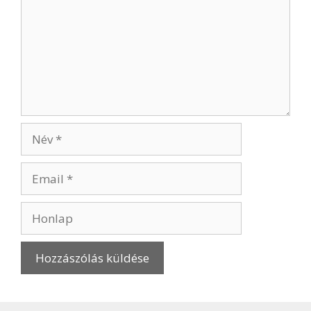
Név
Email
Honlap