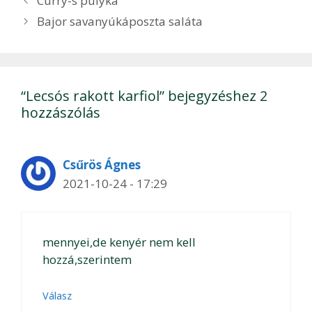
Curry-s pulyka
navigáció
Bajor savanyúkáposzta saláta
“Lecsós rakott karfiol” bejegyzéshez 2
hozzászólás
Csűrös Ágnes
2021-10-24 - 17:29
mennyei,de kenyér nem kell
hozzá,szerintem
Válasz