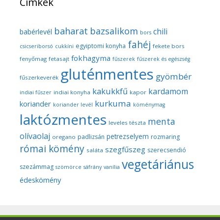
Címkék
baharat
bazsalikom
chili
babérlevél
bors
fahéj
egyiptomi konyha
fekete bors
csicseriborsó
cukkíni
fokhagyma
fenyőmag
fetasajt
fűszerek
fűszerek és egészség
gluténmentes
gyömbér
fűszerkeverék
kakukkfű
kardamom
indiai konyha
kapor
indiai fűszer
kurkuma
koriander
koriander levél
köménymag
laktózmentes
menta
leveles tészta
olívaolaj
petrezselyem
padlizsán
rozmaring
oregano
római kömény
szegfűszeg
szerecsendió
saláta
vegetáriánus
szezámmag
szömörce
sáfrány
vanília
édeskömény