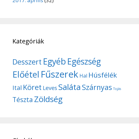
2017. április
(32)
Kategóriák
Egyéb
Egészség
Desszert
Fűszerek
Előétel
Húsfélék
Hal
Saláta
Köret
Szárnyas
Ital
Leves
Tojás
Zöldség
Tészta