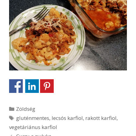
Kategória
Zöldség
Címkék
gluténmentes
,
lecsós karfiol
,
rakott karfiol
,
vegetáriánus karfiol
Bejegyzés