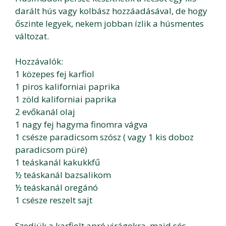
darált hús vagy kolbász hozzáadásával, de hogy
őszinte legyek, nekem jobban ízlik a húsmentes
változat.
Hozzávalók:
1 közepes fej karfiol
1 piros kaliforniai paprika
1 zöld kaliforniai paprika
2 evőkanál olaj
1 nagy fej hagyma finomra vágva
1 csésze paradicsom szósz ( vagy 1 kis doboz
paradicsom püré)
1 teáskanál kakukkfű
½ teáskanál bazsalikom
½ teáskanál oregánó
1 csésze reszelt sajt
Szedjük a karfiolt apró virágokra, majd sós