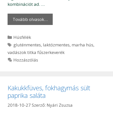
kombinációt ad. …
Tovább olvasok…
Kategória
Húsfélék
Címkék
gluténmentes
,
laktózmentes
,
marha hús
,
vadászok titka fűszerkeverék
Hozzászólás
Kakukkfüves, fokhagymás sült
paprika saláta
2018-10-27
Szerző:
Nyári Zsuzsa