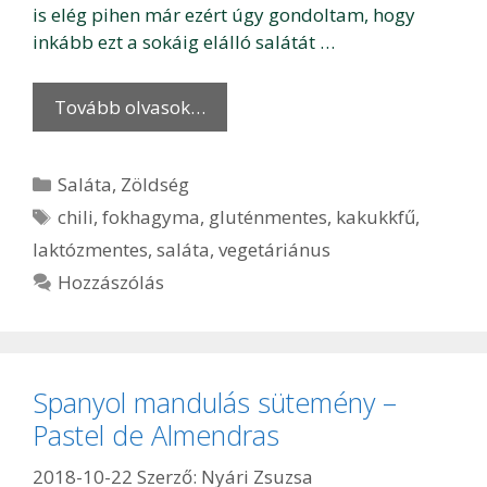
is elég pihen már ezért úgy gondoltam, hogy
inkább ezt a sokáig elálló salátát …
Tovább olvasok…
Kategória
Saláta
,
Zöldség
Címkék
chili
,
fokhagyma
,
gluténmentes
,
kakukkfű
,
laktózmentes
,
saláta
,
vegetáriánus
Hozzászólás
Spanyol mandulás sütemény –
Pastel de Almendras
2018-10-22
Szerző:
Nyári Zsuzsa