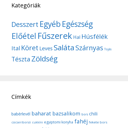
Kategóriák
Egyéb
Egészség
Desszert
Fűszerek
Előétel
Húsfélék
Hal
Saláta
Köret
Szárnyas
Ital
Leves
Tojás
Zöldség
Tészta
Címkék
baharat
bazsalikom
chili
babérlevél
bors
fahéj
egyiptomi konyha
fekete bors
csicseriborsó
cukkíni