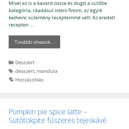
Mivel ez is a kavard össze és dugd a sütőbe
kategória, ráadásul isteni finom, az egyik
kedvenc sütemény receptemmé vált. Az eredeti
recepten …
Tovább olvasok…
Kategória
Desszert
Címkék
desszert
,
mandula
Hozzászólás
Pumpkin pie spice latte –
Sütőtökpite fűszeres tejeskávé