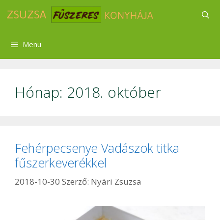
Kilépés
a
tartalomba
Menu
Hónap:
2018. október
Fehérpecsenye Vadászok titka
fűszerkeverékkel
2018-10-30
Szerző:
Nyári Zsuzsa