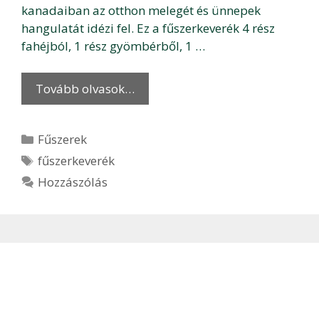
kanadaiban az otthon melegét és ünnepek
hangulatát idézi fel. Ez a fűszerkeverék 4 rész
fahéjból, 1 rész gyömbérből, 1 …
Tovább olvasok…
Kategória
Fűszerek
Címkék
fűszerkeverék
Hozzászólás