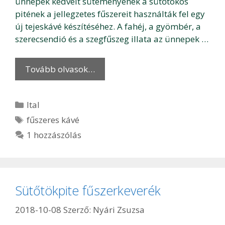
ünnepek kedvelt süteményének a sütőtökös
pitének a jellegzetes fűszereit használták fel egy
új tejeskávé készítéséhez. A fahéj, a gyömbér, a
szerecsendió és a szegfűszeg illata az ünnepek …
Tovább olvasok…
Kategória
Ital
Címkék
fűszeres kávé
1 hozzászólás
Sütőtökpite fűszerkeverék
2018-10-08
Szerző:
Nyári Zsuzsa