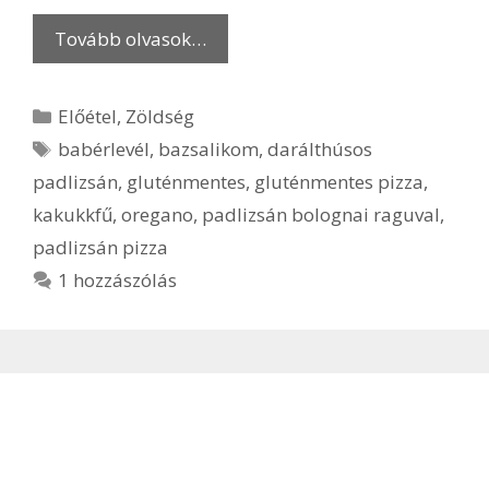
Tovább olvasok…
Kategória
Előétel
,
Zöldség
Címkék
babérlevél
,
bazsalikom
,
darálthúsos
padlizsán
,
gluténmentes
,
gluténmentes pizza
,
kakukkfű
,
oregano
,
padlizsán bolognai raguval
,
padlizsán pizza
1 hozzászólás