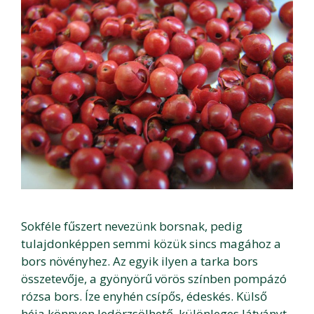
Sokféle fűszert nevezünk borsnak, pedig
tulajdonképpen semmi közük sincs magához a
bors növényhez. Az egyik ilyen a tarka bors
összetevője, a gyönyörű vörös színben pompázó
rózsa bors. Íze enyhén csípős, édeskés. Külső
héja könnyen ledörzsölhető, különleges látványt