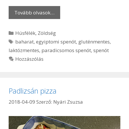
Tovább olvasok…
Kategória
Húsfélék
,
Zöldség
Címkék
baharat
,
egyiptomi spenót
,
gluténmentes
,
laktózmentes
,
paradicsomos spenót
,
spenót
Hozzászólás
Padlizsán pizza
2018-04-09
Szerző:
Nyári Zsuzsa