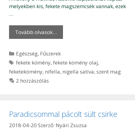
melyekben kis, fekete magszemcsék vannak, ezek
…
Tovább olvasok…
Kategória
Egészség
,
Fűszerek
Címkék
fekete kömény
,
fekete kömény olaj
,
feketekömény
,
nifella
,
nigella sativa
,
szent mag
2 hozzászólás
Paradicsommal pácolt sült csirke
2018-04-20
Szerző:
Nyári Zsuzsa