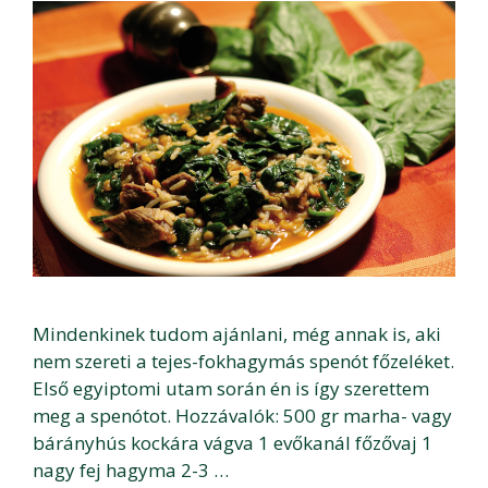
Mindenkinek tudom ajánlani, még annak is, aki
nem szereti a tejes-fokhagymás spenót főzeléket.
Első egyiptomi utam során én is így szerettem
meg a spenótot. Hozzávalók: 500 gr marha- vagy
bárányhús kockára vágva 1 evőkanál főzővaj 1
nagy fej hagyma 2-3 …