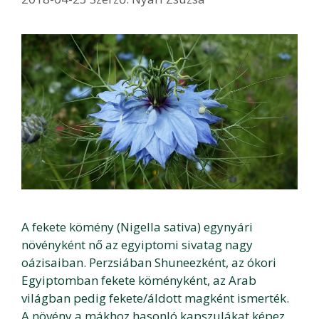
A fekete kömény (Nigella sativa) egynyári
növényként nő az egyiptomi sivatag nagy
oázisaiban. Perzsiában Shuneezként, az ókori
Egyiptomban fekete köményként, az Arab
világban pedig fekete/áldott magként ismerték.
A növény a mákhoz hasonló kapszulákat képez,