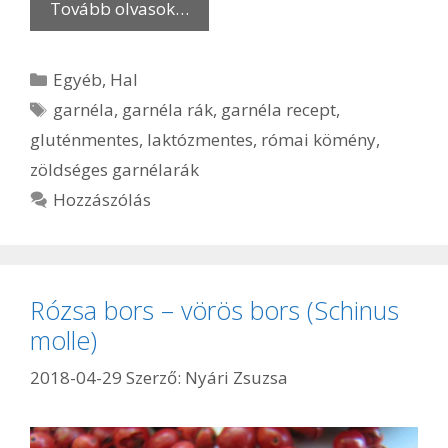
Tovább olvasok…
Kategória
Egyéb
,
Hal
Címkék
garnéla
,
garnéla rák
,
garnéla recept
,
gluténmentes
,
laktózmentes
,
római kömény
,
zöldséges garnélarák
Hozzászólás
Rózsa bors – vörös bors (Schinus
molle)
2018-04-29
Szerző:
Nyári Zsuzsa