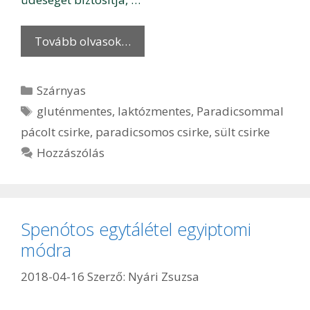
Tovább olvasok…
Kategória
Szárnyas
Címkék
gluténmentes
,
laktózmentes
,
Paradicsommal
pácolt csirke
,
paradicsomos csirke
,
sült csirke
Hozzászólás
Spenótos egytálétel egyiptomi
módra
2018-04-16
Szerző:
Nyári Zsuzsa