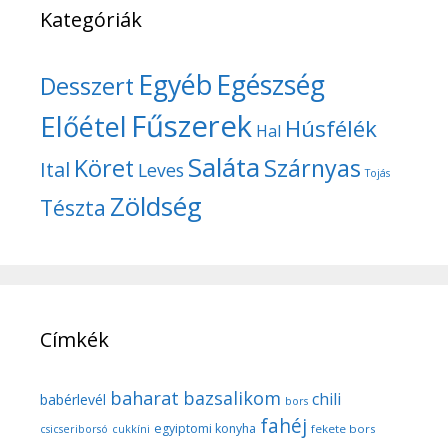
Kategóriák
Egyéb
Egészség
Desszert
Fűszerek
Előétel
Húsfélék
Hal
Saláta
Köret
Szárnyas
Ital
Leves
Tojás
Zöldség
Tészta
Címkék
baharat
bazsalikom
chili
babérlevél
bors
fahéj
egyiptomi konyha
fekete bors
csicseriborsó
cukkíni