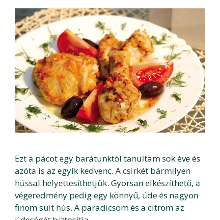
Ezt a pácot egy barátunktól tanultam sok éve és
azóta is az egyik kedvenc. A csirkét bármilyen
hússal helyettesíthetjük. Gyorsan elkészíthető, a
végeredmény pedig egy könnyű, üde és nagyon
finom sült hús. A paradicsom és a citrom az
üdeségét biztosítja, …