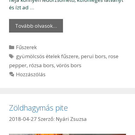
és ízt ad …
Tovább olvasok…
Kategória
Fűszerek
Címkék
gyümölcsös ételek fűszere
,
perui bors
,
rose
pepper
,
rózsa bors
,
vörös bors
Hozzászólás
Zöldhagymás pite
2018-04-27
Szerző:
Nyári Zsuzsa