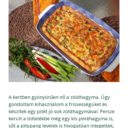
A kertben gyönyörűen nő a zöldhagyma. Úgy
gondoltam kihasználom a frissességüket és
készítek egy pitét jó sok zöldhagymával. Persze
került a töltelékbe még egy kis póréhagyma is,
sőt a pitypang levelek is hívogatóan integettek,