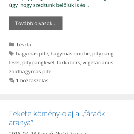
úgy hogy szedtünk belőlük is és …
Tovább olvasok…
Kategória
Tészta
Címkék
hagymás pite
,
hagymás quiche
,
pitypang
levél
,
pitypanglevél
,
tarkabors
,
vegetáriánus
,
zöldhagymás pite
1 hozzászólás
Fekete kömény-olaj a „fáraók
aranya”
2018-04-23
Szerző:
Nyári Zsuzsa