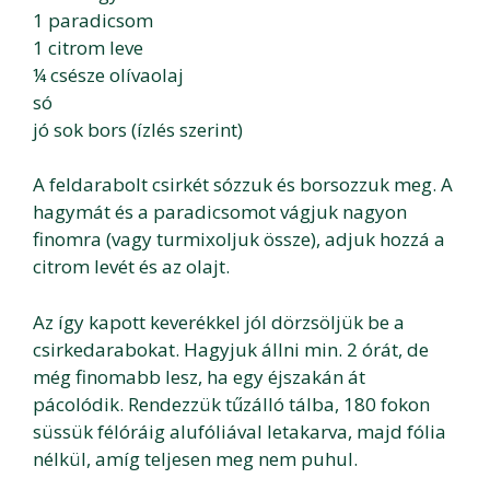
1 paradicsom
1 citrom leve
¼ csésze olívaolaj
só
jó sok bors (ízlés szerint)
A feldarabolt csirkét sózzuk és borsozzuk meg. A
hagymát és a paradicsomot vágjuk nagyon
finomra (vagy turmixoljuk össze), adjuk hozzá a
citrom levét és az olajt.
Az így kapott keverékkel jól dörzsöljük be a
csirkedarabokat. Hagyjuk állni min. 2 órát, de
még finomabb lesz, ha egy éjszakán át
pácolódik. Rendezzük tűzálló tálba, 180 fokon
süssük félóráig alufóliával letakarva, majd fólia
nélkül, amíg teljesen meg nem puhul.