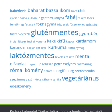
baharat
bazsalikom
chili
babérlevél
bors
fahéj
egyiptomi konyha
fekete bors
csicseriborsó
cukkíni
fokhagyma
fenyőmag
fetasajt
fűszerek
fűszerek és egészség
gluténmentes
gyömbér
fűszerkeverék
kakukkfű
kardamom
indiai konyha
kapor
indiai fűszer
kurkuma
koriander
koriander levél
köménymag
laktózmentes
menta
leveles tészta
olívaolaj
petrezselyem
padlizsán
rozmaring
oregano
római kömény
szegfűszeg
szerecsendió
saláta
vegetáriánus
szezámmag
szömörce
sáfrány
vanília
édeskömény
Copyright © 2026 Szegedi Fűszeres - Minden fotó és anyag
Kedves Látogató! Tájékoztatjuk, hogy a honlap felhasználói