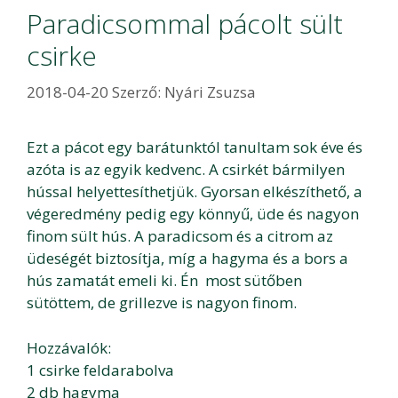
Paradicsommal pácolt sült
csirke
2018-04-20
Szerző:
Nyári Zsuzsa
Ezt a pácot egy barátunktól tanultam sok éve és
azóta is az egyik kedvenc. A csirkét bármilyen
hússal helyettesíthetjük. Gyorsan elkészíthető, a
végeredmény pedig egy könnyű, üde és nagyon
finom sült hús. A paradicsom és a citrom az
üdeségét biztosítja, míg a hagyma és a bors a
hús zamatát emeli ki. Én most sütőben
sütöttem, de grillezve is nagyon finom.
Hozzávalók:
1 csirke feldarabolva
2 db hagyma