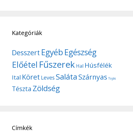
Kategóriák
Egyéb
Egészség
Desszert
Fűszerek
Előétel
Húsfélék
Hal
Saláta
Köret
Szárnyas
Ital
Leves
Tojás
Zöldség
Tészta
Címkék