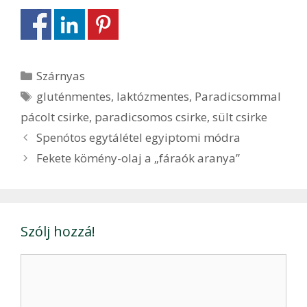
Kategória
Szárnyas
Címkék
gluténmentes
,
laktózmentes
,
Paradicsommal
pácolt csirke
,
paradicsomos csirke
,
sült csirke
Bejegyzés
Spenótos egytálétel egyiptomi módra
navigáció
Fekete kömény-olaj a „fáraók aranya”
Szólj hozzá!
Hozzászólás