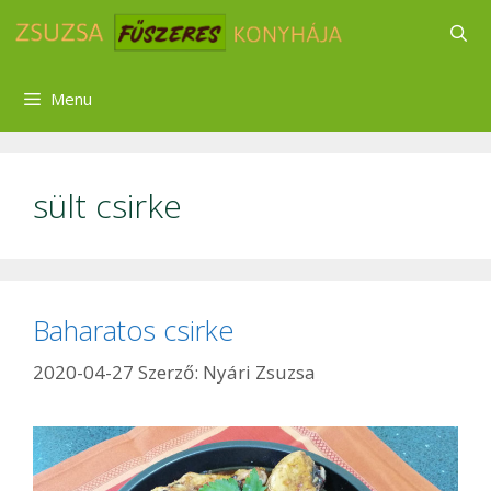
Kilépés
a
tartalomba
Menu
sült csirke
Baharatos csirke
2020-04-27
Szerző:
Nyári Zsuzsa