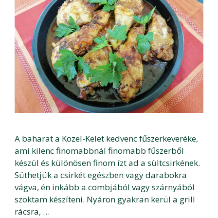
A baharat a Közel-Kelet kedvenc fűszerkeveréke,
ami kilenc finomabbnál finomabb fűszerből
készül és különösen finom ízt ad a sültcsirkének.
Süthetjük a csirkét egészben vagy darabokra
vágva, én inkább a combjából vagy szárnyából
szoktam készíteni. Nyáron gyakran kerül a grill
rácsra, …