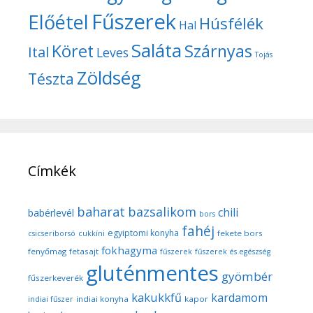
Fűszerek
Előétel
Húsfélék
Hal
Saláta
Köret
Szárnyas
Ital
Leves
Tojás
Zöldség
Tészta
Címkék
baharat
bazsalikom
chili
babérlevél
bors
fahéj
egyiptomi konyha
fekete bors
csicseriborsó
cukkíni
fokhagyma
fenyőmag
fetasajt
fűszerek
fűszerek és egészség
gluténmentes
gyömbér
fűszerkeverék
kakukkfű
kardamom
indiai konyha
kapor
indiai fűszer