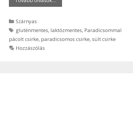
Tovább olvasok…
Kategória
Szárnyas
Címkék
gluténmentes
,
laktózmentes
,
Paradicsommal
pácolt csirke
,
paradicsomos csirke
,
sült csirke
Hozzászólás