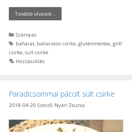
Tovább olvasok…
Kategória
Szárnyas
Címkék
baharat
,
baharatos csirke
,
gluténmentes
,
grill
csirke
,
sült csirke
Hozzászólás
Paradicsommal pácolt sült csirke
2018-04-20
Szerző:
Nyári Zsuzsa