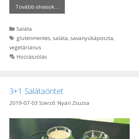
Tovább olvasok…
Kategória
Saláta
Címkék
gluténmentes
,
saláta
,
savanyúkáposzta
,
vegetáriánus
Hozzászólás
3+1 Salátaöntet
2019-07-03
Szerző:
Nyári Zsuzsa