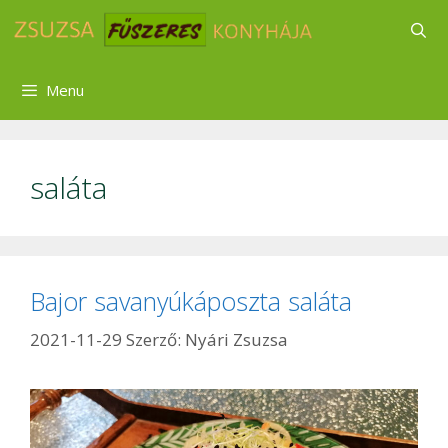
Kilépés
a
tartalomba
Menu
saláta
Bajor savanyúkáposzta saláta
2021-11-29
Szerző:
Nyári Zsuzsa