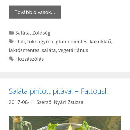
Tovább olvasok…
Kategória
Saláta
,
Zöldség
Címkék
chili
,
fokhagyma
,
gluténmentes
,
kakukkfű
,
laktózmentes
,
saláta
,
vegetáriánus
Hozzászólás
Saláta pirított pitával – Fattoush
2017-08-11
Szerző:
Nyári Zsuzsa