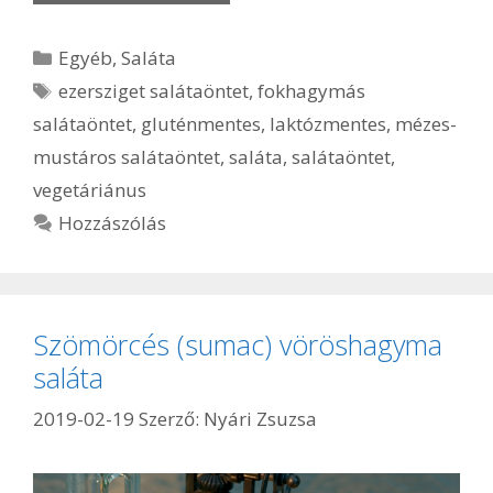
Kategória
Egyéb
,
Saláta
Címkék
ezersziget salátaöntet
,
fokhagymás
salátaöntet
,
gluténmentes
,
laktózmentes
,
mézes-
mustáros salátaöntet
,
saláta
,
salátaöntet
,
vegetáriánus
Hozzászólás
Szömörcés (sumac) vöröshagyma
saláta
2019-02-19
Szerző:
Nyári Zsuzsa