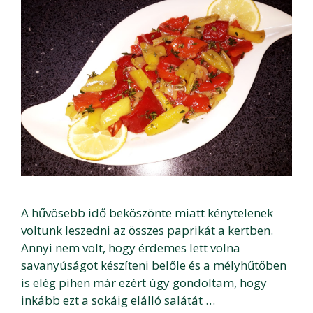
A hűvösebb idő beköszönte miatt kénytelenek
voltunk leszedni az összes paprikát a kertben.
Annyi nem volt, hogy érdemes lett volna
savanyúságot készíteni belőle és a mélyhűtőben
is elég pihen már ezért úgy gondoltam, hogy
inkább ezt a sokáig elálló salátát …