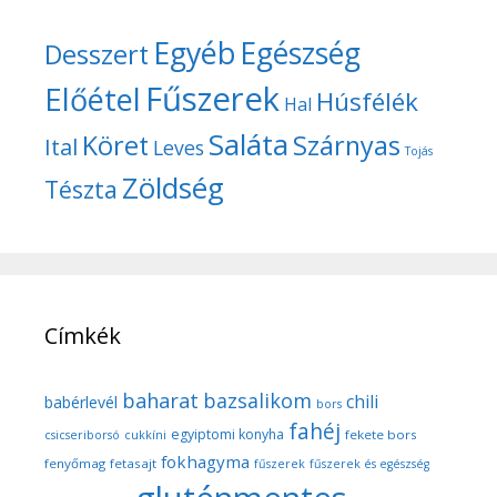
Egyéb
Egészség
Desszert
Fűszerek
Előétel
Húsfélék
Hal
Saláta
Köret
Szárnyas
Ital
Leves
Tojás
Zöldség
Tészta
Címkék
baharat
bazsalikom
chili
babérlevél
bors
fahéj
egyiptomi konyha
fekete bors
csicseriborsó
cukkíni
fokhagyma
fenyőmag
fetasajt
fűszerek
fűszerek és egészség