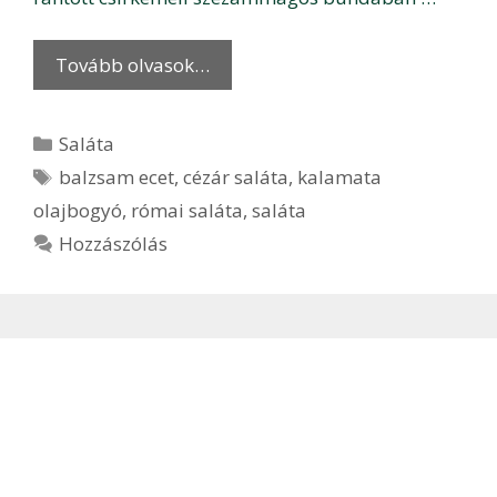
Tovább olvasok…
Kategória
Saláta
Címkék
balzsam ecet
,
cézár saláta
,
kalamata
olajbogyó
,
római saláta
,
saláta
Hozzászólás