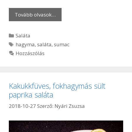
Tovább olvasok…
Kategória
Saláta
Címkék
hagyma
,
saláta
,
sumac
Hozzászólás
Kakukkfüves, fokhagymás sült
paprika saláta
2018-10-27
Szerző:
Nyári Zsuzsa