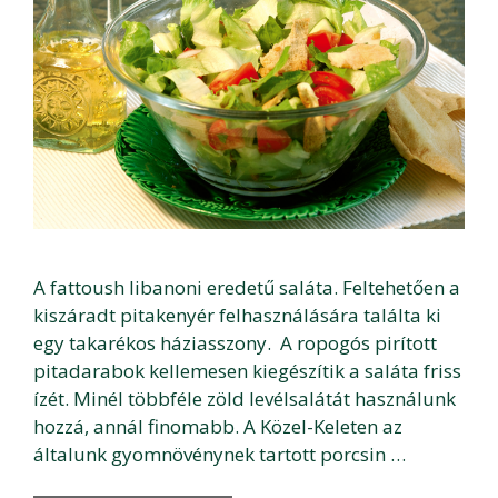
A fattoush libanoni eredetű saláta. Feltehetően a
kiszáradt pitakenyér felhasználására találta ki
egy takarékos háziasszony. A ropogós pirított
pitadarabok kellemesen kiegészítik a saláta friss
ízét. Minél többféle zöld levélsalátát használunk
hozzá, annál finomabb. A Közel-Keleten az
általunk gyomnövénynek tartott porcsin …