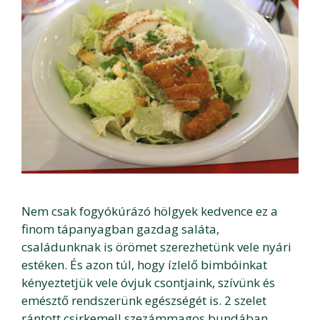
Nem csak fogyókúrázó hölgyek kedvence ez a
finom tápanyagban gazdag saláta,
családunknak is örömet szerezhetünk vele nyári
estéken. És azon túl, hogy ízlelő bimbóinkat
kényeztetjük vele óvjuk csontjaink, szívünk és
emésztő rendszerünk egészségét is. 2 szelet
rántott csirkemell szezámmagos bundában …