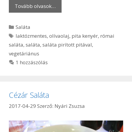
Tovább olvasok…
Kategória
Saláta
Címkék
laktózmentes
,
olívaolaj
,
pita kenyér
,
római
saláta
,
saláta
,
saláta pirított pitával
,
vegetáriánus
1 hozzászólás
Cézár Saláta
2017-04-29
Szerző:
Nyári Zsuzsa