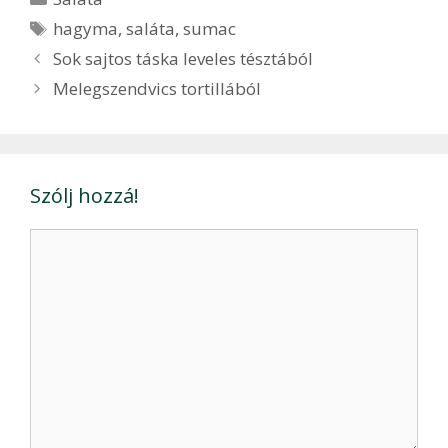
Címkék
hagyma
,
saláta
,
sumac
Bejegyzés
Sok sajtos táska leveles tésztából
navigáció
Melegszendvics tortillából
Szólj hozzá!
Hozzászólás