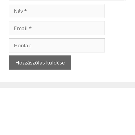
Név
Email
Honlap