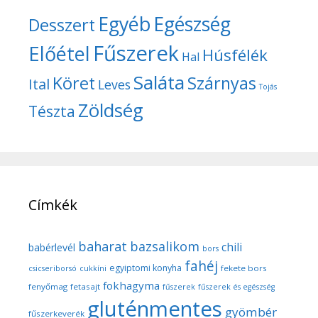
Egyéb
Egészség
Desszert
Fűszerek
Előétel
Húsfélék
Hal
Saláta
Köret
Szárnyas
Ital
Leves
Tojás
Zöldség
Tészta
Címkék
baharat
bazsalikom
chili
babérlevél
bors
fahéj
egyiptomi konyha
fekete bors
csicseriborsó
cukkíni
fokhagyma
fenyőmag
fetasajt
fűszerek
fűszerek és egészség
gluténmentes
gyömbér
fűszerkeverék