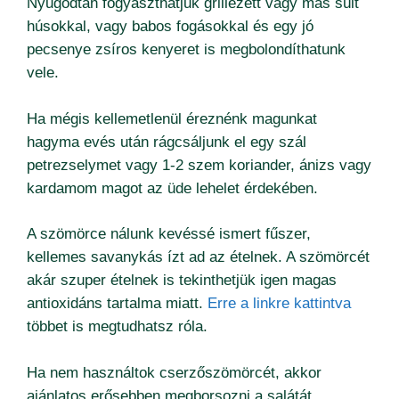
Nyugodtan fogyaszthatjuk grillezett vagy más sült
húsokkal, vagy babos fogásokkal és egy jó
pecsenye zsíros kenyeret is megbolondíthatunk
vele.
Ha mégis kellemetlenül éreznénk magunkat
hagyma evés után rágcsáljunk el egy szál
petrezselymet vagy 1-2 szem koriander, ánizs vagy
kardamom magot az üde lehelet érdekében.
A szömörce nálunk kevéssé ismert fűszer,
kellemes savanykás ízt ad az ételnek. A szömörcét
akár szuper ételnek is tekinthetjük igen magas
antioxidáns tartalma miatt.
Erre a linkre kattintva
többet is megtudhatsz róla.
Ha nem használtok cserzőszömörcét, akkor
ajánlatos erősebben megborsozni a salátát.