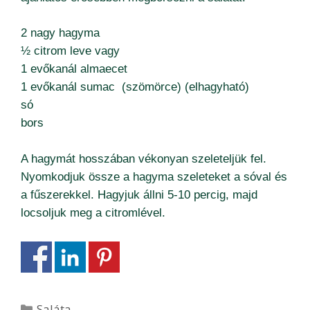
2 nagy hagyma
½ citrom leve vagy
1 evőkanál almaecet
1 evőkanál sumac (szömörce) (elhagyható)
só
bors
A hagymát hosszában vékonyan szeleteljük fel.
Nyomkodjuk össze a hagyma szeleteket a sóval és
a fűszerekkel. Hagyjuk állni 5-10 percig, majd
locsoljuk meg a citromlével.
Kategória
Saláta