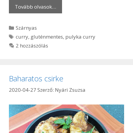
Tovább olvasok…
Kategória
Szárnyas
Címkék
curry
,
gluténmentes
,
pulyka curry
2 hozzászólás
Baharatos csirke
2020-04-27
Szerző:
Nyári Zsuzsa