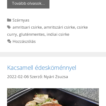
Tovább olvasok…
Kategória
Szárnyas
Címkék
amritsari csirke
,
amritszári csirke
,
csirke
curry
,
gluténmentes
,
indiai csirke
Hozzászólás
Kacsamell édesköménnyel
2022-02-06
Szerző:
Nyári Zsuzsa