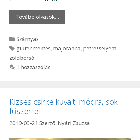
Tovább olvasok…
Kategória
Szárnyas
Címkék
gluténmentes
,
majoránna
,
petrezselyem
,
zöldborsó
1 hozzászólás
Rizses csirke kuvaiti módra, sok
fűszerrel
2019-03-21
Szerző:
Nyári Zsuzsa