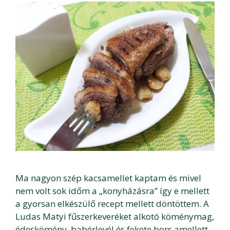
Ma nagyon szép kacsamellet kaptam és mivel
nem volt sok időm a „konyházásra” így e mellett
a gyorsan elkészülő recept mellett döntöttem. A
Ludas Matyi fűszerkeveréket alkotó köménymag,
édeskömény, babérlevél és fekete bors amellett,