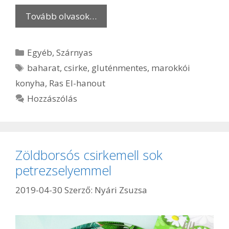
Tovább olvasok…
Kategória
Egyéb
,
Szárnyas
Címkék
baharat
,
csirke
,
gluténmentes
,
marokkói
konyha
,
Ras El-hanout
Hozzászólás
Zöldborsós csirkemell sok
petrezselyemmel
2019-04-30
Szerző:
Nyári Zsuzsa