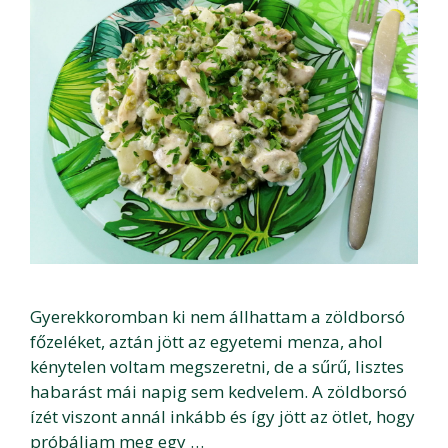
Gyerekkoromban ki nem állhattam a zöldborsó
főzeléket, aztán jött az egyetemi menza, ahol
kénytelen voltam megszeretni, de a sűrű, lisztes
habarást mái napig sem kedvelem. A zöldborsó
ízét viszont annál inkább és így jött az ötlet, hogy
próbáljam meg egy …