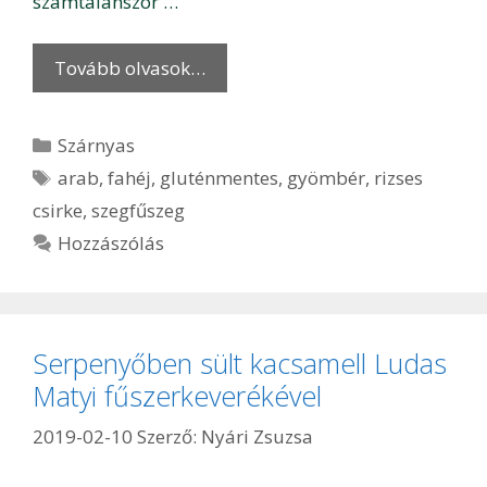
számtalanszor …
Tovább olvasok…
Kategória
Szárnyas
Címkék
arab
,
fahéj
,
gluténmentes
,
gyömbér
,
rizses
csirke
,
szegfűszeg
Hozzászólás
Serpenyőben sült kacsamell Ludas
Matyi fűszerkeverékével
2019-02-10
Szerző:
Nyári Zsuzsa