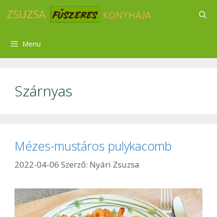
Kilépés
a
tartalomba
Menu
Szárnyas
Mézes-mustáros pulykacomb
2022-04-06
Szerző:
Nyári Zsuzsa