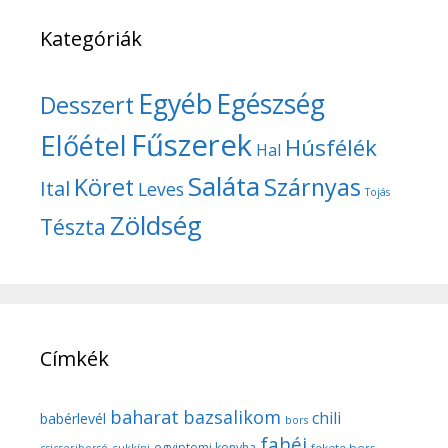
Kategóriák
Egyéb
Egészség
Desszert
Fűszerek
Előétel
Húsfélék
Hal
Saláta
Köret
Szárnyas
Ital
Leves
Tojás
Zöldség
Tészta
Címkék
baharat
bazsalikom
chili
babérlevél
bors
fahéj
egyiptomi konyha
fekete bors