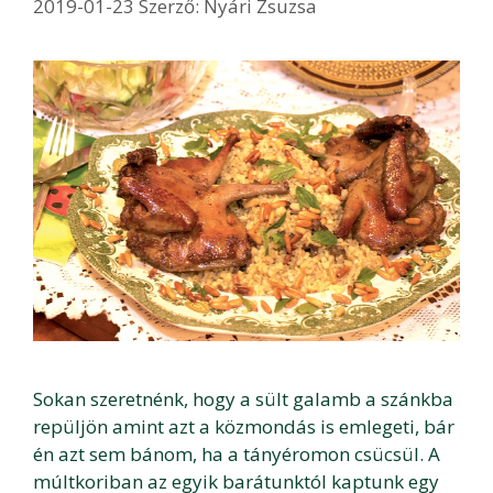
2019-01-23
Szerző:
Nyári Zsuzsa
Sokan szeretnénk, hogy a sült galamb a szánkba
repüljön amint azt a közmondás is emlegeti, bár
én azt sem bánom, ha a tányéromon csücsül. A
múltkoriban az egyik barátunktól kaptunk egy