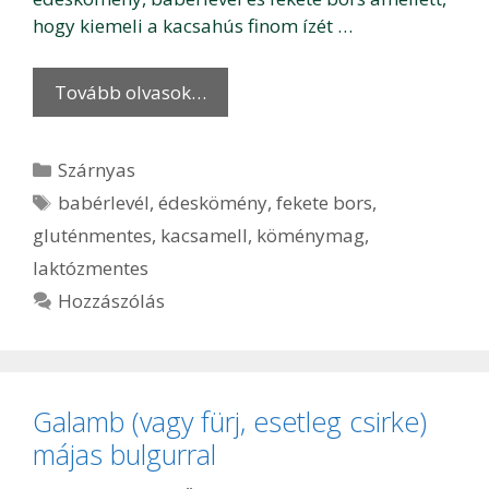
hogy kiemeli a kacsahús finom ízét …
Tovább olvasok…
Kategória
Szárnyas
Címkék
babérlevél
,
édeskömény
,
fekete bors
,
gluténmentes
,
kacsamell
,
köménymag
,
laktózmentes
Hozzászólás
Galamb (vagy fürj, esetleg csirke)
májas bulgurral