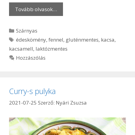
Tovább olvasok…
Kategória
Szárnyas
Címkék
édeskömény
,
fennel
,
gluténmentes
,
kacsa
,
kacsamell
,
laktózmentes
Hozzászólás
Curry-s pulyka
2021-07-25
Szerző:
Nyári Zsuzsa