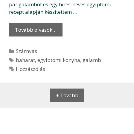
pár galambot és egy híres-neves egyiptomi
recept alapján készítettem …
Tovább olvasok…
Kategória
Szárnyas
Címkék
baharat
,
egyiptomi konyha
,
galamb
Hozzászólás
+ Tovább