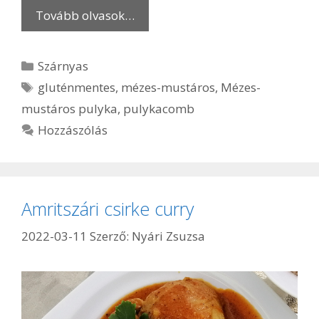
Tovább olvasok…
Kategória
Szárnyas
Címkék
gluténmentes
,
mézes-mustáros
,
Mézes-
mustáros pulyka
,
pulykacomb
Hozzászólás
Amritszári csirke curry
2022-03-11
Szerző:
Nyári Zsuzsa