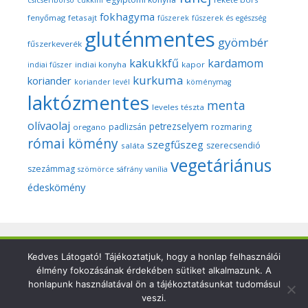
csicseriborsó
cukkíni
fokhagyma
fenyőmag
fetasajt
fűszerek
fűszerek és egészség
gluténmentes
gyömbér
fűszerkeverék
kakukkfű
kardamom
indiai konyha
kapor
indiai fűszer
kurkuma
koriander
koriander levél
köménymag
laktózmentes
menta
leveles tészta
olívaolaj
petrezselyem
padlizsán
rozmaring
oregano
római kömény
szegfűszeg
szerecsendió
saláta
vegetáriánus
szezámmag
szömörce
sáfrány
vanília
édeskömény
Kedves Látogató! Tájékoztatjuk, hogy a honlap felhasználói
Copyright © 2026 Szegedi Fűszeres - Minden fotó és anyag
élmény fokozásának érdekében sütiket alkalmazunk. A
ezen a weboldalon a szerző (Dr. Nyári Zsuzsa) kizárólagos
honlapunk használatával ön a tájékoztatásunkat tudomásul
tulajdonát képezi és a nemzetközi szerzői jogi törvények
veszi.
védik.Felhasználásuk csak a szerző írásbeli engedélyével