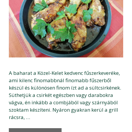
A baharat a Közel-Kelet kedvenc fűszerkeveréke,
ami kilenc finomabbnál finomabb fűszerből
készül és különösen finom ízt ad a sültcsirkének.
Süthetjük a csirkét egészben vagy darabokra
vágva, én inkább a combjából vagy szárnyából
szoktam készíteni. Nyáron gyakran kerül a grill
rácsra, …