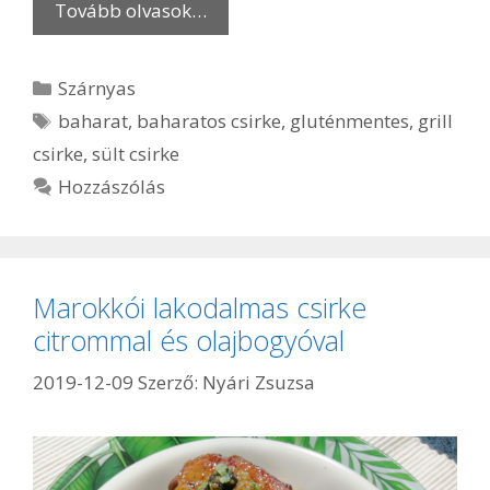
Tovább olvasok…
Kategória
Szárnyas
Címkék
baharat
,
baharatos csirke
,
gluténmentes
,
grill
csirke
,
sült csirke
Hozzászólás
Marokkói lakodalmas csirke
citrommal és olajbogyóval
2019-12-09
Szerző:
Nyári Zsuzsa