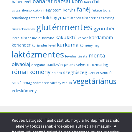
baharat
bazsalikom
chili
babérlevél
bors
fahéj
egyiptomi konyha
fekete bors
csicseriborsó
cukkíni
fokhagyma
fenyőmag
fetasajt
fűszerek
fűszerek és egészség
gluténmentes
gyömbér
fűszerkeverék
kakukkfű
kardamom
indiai konyha
kapor
indiai fűszer
kurkuma
koriander
koriander levél
köménymag
laktózmentes
menta
leveles tészta
olívaolaj
petrezselyem
padlizsán
rozmaring
oregano
római kömény
szegfűszeg
szerecsendió
saláta
vegetáriánus
szezámmag
szömörce
sáfrány
vanília
édeskömény
Copyright © 2026 Szegedi Fűszeres - Minden fotó és anyag
Kedves Látogató! Tájékoztatjuk, hogy a honlap felhasználói
élmény fokozásának érdekében sütiket alkalmazunk. A
ezen a weboldalon a szerző (Dr. Nyári Zsuzsa) kizárólagos