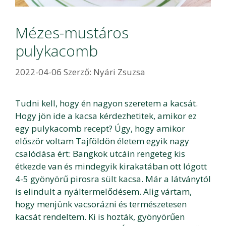
Mézes-mustáros
pulykacomb
2022-04-06
Szerző:
Nyári Zsuzsa
Tudni kell, hogy én nagyon szeretem a kacsát.
Hogy jön ide a kacsa kérdezhetitek, amikor ez
egy pulykacomb recept? Úgy, hogy amikor
először voltam Tajföldön életem egyik nagy
csalódása ért: Bangkok utcáin rengeteg kis
étkezde van és mindegyik kirakatában ott lógott
4-5 gyönyörű pirosra sült kacsa. Már a látványtól
is elindult a nyáltermelődésem. Alig vártam,
hogy menjünk vacsorázni és természetesen
kacsát rendeltem. Ki is hozták, gyönyörűen