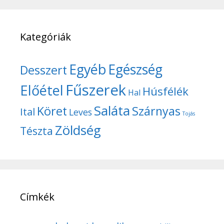
Kategóriák
Egyéb
Egészség
Desszert
Fűszerek
Előétel
Húsfélék
Hal
Saláta
Köret
Szárnyas
Ital
Leves
Tojás
Zöldség
Tészta
Címkék