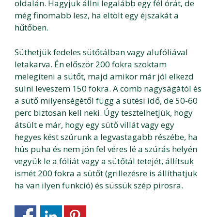
oldalán. Hagyjuk állni legalább egy fél órát, de
még finomabb lesz, ha eltölt egy éjszakát a
hűtőben.
Süthetjük fedeles sütőtálban vagy alufóliával
letakarva. Én először 200 fokra szoktam
melegíteni a sütőt, majd amikor már jól elkezd
sülni leveszem 150 fokra. A comb nagyságától és
a sütő milyenségétől függ a sütési idő, de 50-60
perc biztosan kell neki. Úgy tesztelhetjük, hogy
átsült e már, hogy egy sütő villát vagy egy
hegyes kést szúrunk a legvastagabb részébe, ha
hús puha és nem jön fel véres lé a szúrás helyén
vegyük le a fóliát vagy a sütőtál tetejét, állítsuk
ismét 200 fokra a sütőt (grillezésre is állíthatjuk
ha van ilyen funkció) és süssük szép pirosra.