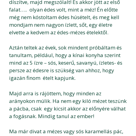
díszítve, majd megszólalt! És akkor jött az első
falat….. olyan édes volt, mint a méz! Én előtte
még nem kóstoltam édes húsételt, és meg kell
mondjam nem nagyon ízlett, sőt, egy életre
elvette a kedvem az édes-mézes ételektől.
Aztán teltek az évek, sok mindent próbáltam és
tanultam, például, hogy a kínai konyha szerint
mind az 5 ízre – sós, keserű, savanyú, ízletes- és
persze az édesre is szükség van ahhoz, hogy
igazán finom ételt kapjunk.
Majd arra is rájöttem, hogy minden az
arányokon múlik. Ha nem egy kiló mézet teszünk
a pácba, csak egy kicsit akkor az előnyére válhat
a fogásnak. Mindig tanul az ember!
Ma már divat a mézes vagy sós karamellás pác,