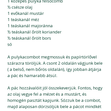
1 közepes pulyka felsőcomb
½ csésze olaj
1 evőkanál mustár
1 teáskanál méz
1 teáskanál majoránna
½ teáskanál őrölt koriander
½ teáskanál őrölt bors
só
A pulykacombot megmossuk és papírtörlővel
szárazra töröljük. A csont 2 oldalán vágjunk bele
( a belső, nem bőrös oldalán), így jobban átjárja
a pác és hamarabb átsül.
A pác hozzávalóit jól összekeverjük. Fontos, hogy
az olaj vegye fel a mézet és a mustárt, és
homogén pasztát kapjunk. Sózzuk be a combot,
majd alaposan dörzsöljük bele a pácot mindkét