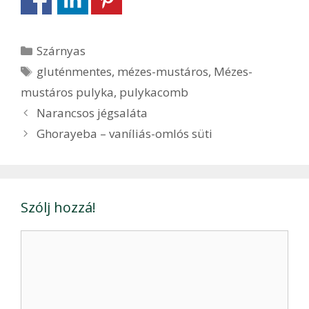
Kategória
Szárnyas
Címkék
gluténmentes
,
mézes-mustáros
,
Mézes-
mustáros pulyka
,
pulykacomb
Bejegyzés
Narancsos jégsaláta
navigáció
Ghorayeba – vaníliás-omlós süti
Szólj hozzá!
Hozzászólás