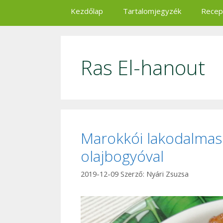
Kezdőlap
Tartalomjegyzék
Recep
Ras El-hanout
Marokkói lakodalmas 
olajbogyóval
2019-12-09
Szerző:
Nyári Zsuzsa