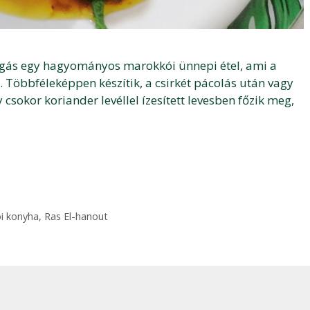
fogás egy hagyományos marokkói ünnepi étel, ami a
. Többféleképpen készítik, a csirkét pácolás után vagy
csokor koriander levéllel ízesített levesben főzik meg,
i konyha
,
Ras El-hanout