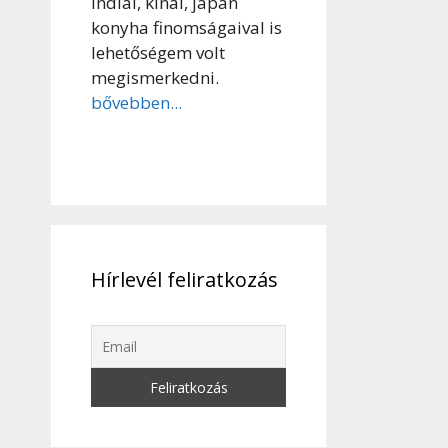
indiai, kínai, japán
konyha finomságaival is
lehetőségem volt
megismerkedni.
bővebben...
Hírlevél feliratkozás