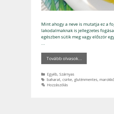
Mint ahogy a neve is mutatja ez a 
lakodalmaknak is jellegzetes fogása
egészben sütik meg vagy először egy 
…
Tovább olvasok…
Kategória
Egyéb
,
Szárnyas
Címkék
baharat
,
csirke
,
gluténmentes
,
marokkó
Hozzászólás