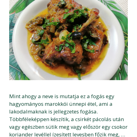
Mint ahogy a neve is mutatja ez a fogás egy
hagyományos marokkói ünnepi étel, ami a
lakodalmaknak is jellegzetes fogása.
Többféleképpen készítik, a csirkét pácolás után
vagy egészben sütik meg vagy először egy csokor
koriander levéllel ízesített levesben főzik meg, …