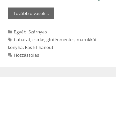
Tovább olvasok…
Kategória
Egyéb
,
Szárnyas
Címkék
baharat
,
csirke
,
gluténmentes
,
marokkói
konyha
,
Ras El-hanout
Hozzászólás