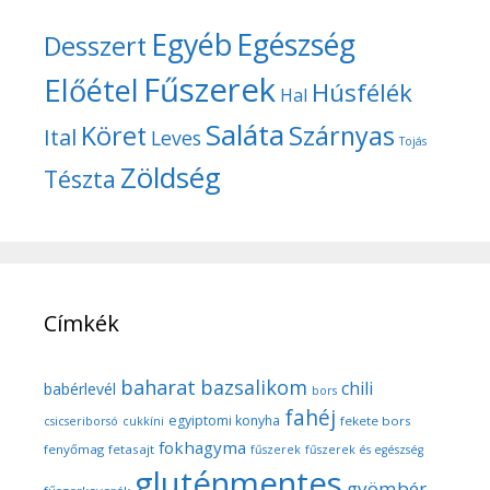
Egyéb
Egészség
Desszert
Fűszerek
Előétel
Húsfélék
Hal
Saláta
Köret
Szárnyas
Ital
Leves
Tojás
Zöldség
Tészta
Címkék
baharat
bazsalikom
chili
babérlevél
bors
fahéj
egyiptomi konyha
fekete bors
csicseriborsó
cukkíni
fokhagyma
fenyőmag
fetasajt
fűszerek
fűszerek és egészség
gluténmentes
gyömbér