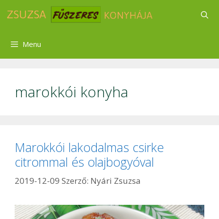
Kilépés
a
tartalomba
Menu
marokkói konyha
Marokkói lakodalmas csirke
citrommal és olajbogyóval
2019-12-09
Szerző:
Nyári Zsuzsa