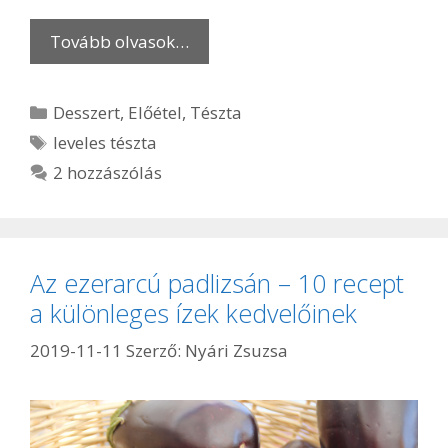
Tovább olvasok…
Kategória
Desszert
,
Előétel
,
Tészta
Címkék
leveles tészta
2 hozzászólás
Az ezerarcú padlizsán – 10 recept
a különleges ízek kedvelőinek
2019-11-11
Szerző:
Nyári Zsuzsa