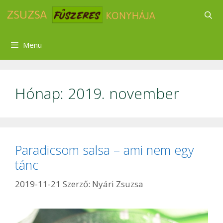
Kilépés
a
tartalomba
Menu
Hónap:
2019. november
Paradicsom salsa – ami nem egy
tánc
2019-11-21
Szerző:
Nyári Zsuzsa