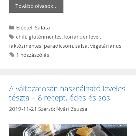
Tovább olvasok…
Kategória
Előétel
,
Saláta
Címkék
chili
,
gluténmentes
,
koriander levél
,
laktózmentes
,
paradicsom
,
salsa
,
vegetáriánus
1 hozzászólás
A változatosan használható leveles
tészta – 8 recept, édes és sós
2019-11-21
Szerző:
Nyári Zsuzsa