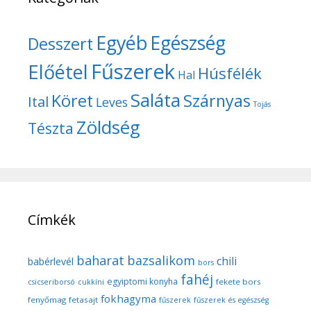
Egyéb
Egészség
Desszert
Fűszerek
Előétel
Húsfélék
Hal
Saláta
Köret
Szárnyas
Ital
Leves
Tojás
Zöldség
Tészta
Címkék
baharat
bazsalikom
chili
babérlevél
bors
fahéj
egyiptomi konyha
fekete bors
csicseriborsó
cukkíni
fokhagyma
fenyőmag
fetasajt
fűszerek
fűszerek és egészség