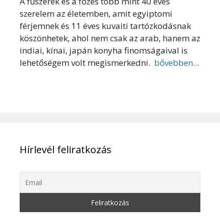
A fűszerek és a főzés több mint 40 éves
szerelem az életemben, amit egyiptomi
férjemnek és 11 éves kuvaiti tartózkodásnak
köszönhetek, ahol nem csak az arab, hanem az
indiai, kínai, japán konyha finomságaival is
lehetőségem volt megismerkedni.
bővebben...
Hírlevél feliratkozás