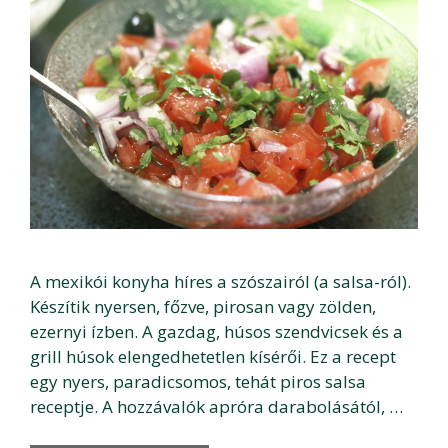
A mexikói konyha híres a szószairól (a salsa-ról).
Készítik nyersen, főzve, pirosan vagy zölden,
ezernyi ízben. A gazdag, húsos szendvicsek és a
grill húsok elengedhetetlen kísérői. Ez a recept
egy nyers, paradicsomos, tehát piros salsa
receptje. A hozzávalók apróra darabolásától, …