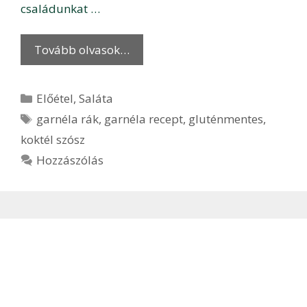
családunkat …
Tovább olvasok…
Kategória
Előétel
,
Saláta
Címkék
garnéla rák
,
garnéla recept
,
gluténmentes
,
koktél szósz
Hozzászólás