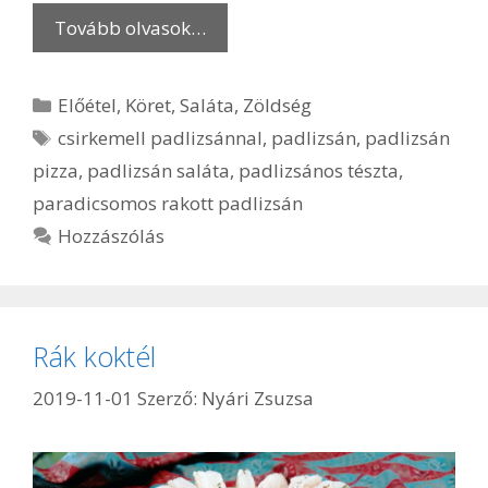
Tovább olvasok…
Kategória
Előétel
,
Köret
,
Saláta
,
Zöldség
Címkék
csirkemell padlizsánnal
,
padlizsán
,
padlizsán
pizza
,
padlizsán saláta
,
padlizsános tészta
,
paradicsomos rakott padlizsán
Hozzászólás
Rák koktél
2019-11-01
Szerző:
Nyári Zsuzsa