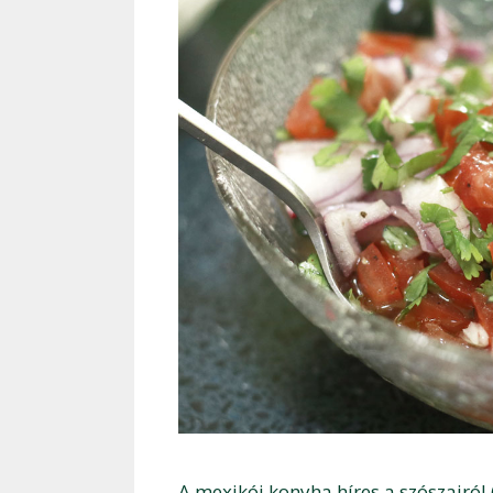
A mexikói konyha híres a szószairól (