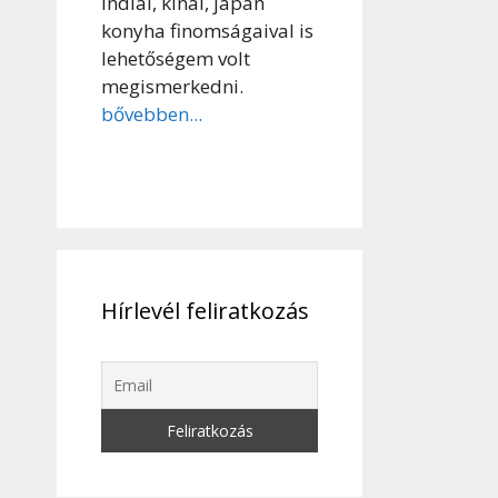
indiai, kínai, japán
konyha finomságaival is
lehetőségem volt
megismerkedni.
bővebben...
Hírlevél feliratkozás