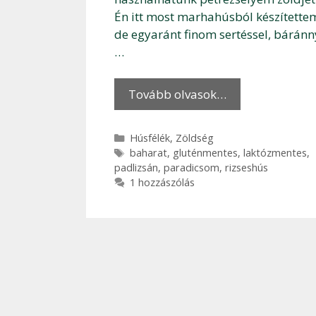
Én itt most marhahúsból készítette
de egyaránt finom sertéssel, báránn
…
Tovább olvasok…
Kategória
Húsfélék
,
Zöldség
Címkék
baharat
,
gluténmentes
,
laktózmentes
,
padlizsán
,
paradicsom
,
rizseshús
1 hozzászólás