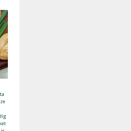
ta
sze
dig
ket
is.