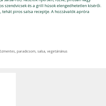
os szendvicsek és a grill húsok elengedhetetlen kísérői.
 tehát piros salsa receptje. A hozzávalók apróra
tózmentes
,
paradicsom
,
salsa
,
vegetáriánus