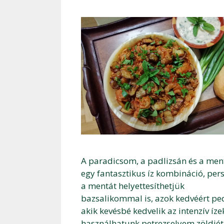
A paradicsom, a padlizsán és a men
egy fantasztikus íz kombináció, per
a mentát helyettesíthetjük
bazsalikommal is, azok kedvéért pe
akik kevésbé kedvelik az intenzív íze
használhatunk petrezselyem zöldjét 