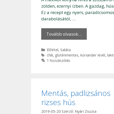
zölden, ezernyi ízben. A gazdag, hús
Ez a recept egy nyers, paradicsomos,
darabolásától, …
Tovább olvasok…
Kategória
Előétel
,
Saláta
Címkék
chili
,
gluténmentes
,
koriander levél
,
lak
1 hozzászólás
Mentás, padlizsános
rizses hús
2019-05-20
Szerző:
Nyári Zsuzsa