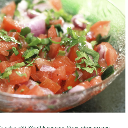
a salsa-ról). Készítik nyersen, főzve, pirosan vagy