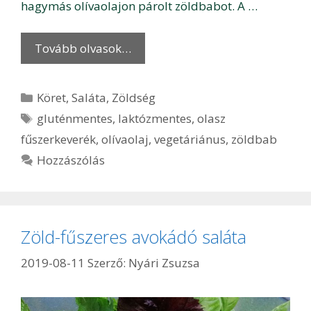
hagymás olívaolajon párolt zöldbabot. A …
Tovább olvasok…
Kategória
Köret
,
Saláta
,
Zöldség
Címkék
gluténmentes
,
laktózmentes
,
olasz
fűszerkeverék
,
olívaolaj
,
vegetáriánus
,
zöldbab
Hozzászólás
Zöld-fűszeres avokádó saláta
2019-08-11
Szerző:
Nyári Zsuzsa