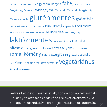
fahéj
egyiptomi konyha
fekete bors
csicseriborsó
cukkíni
fokhagyma
fenyőmag
fetasajt
fűszerek
fűszerek és egészség
gluténmentes
gyömbér
fűszerkeverék
kakukkfű
kardamom
indiai konyha
kapor
indiai fűszer
kurkuma
koriander
koriander levél
köménymag
laktózmentes
menta
leveles tészta
olívaolaj
petrezselyem
padlizsán
rozmaring
oregano
római kömény
szegfűszeg
szerecsendió
saláta
vegetáriánus
szezámmag
szömörce
sáfrány
vanília
édeskömény
Copyright © 2026 Szegedi Fűszeres - Minden fotó és anyag
Kedves Látogató! Tájékoztatjuk, hogy a honlap felhasználói
élmény fokozásának érdekében sütiket alkalmazunk. A
ezen a weboldalon a szerző (Dr. Nyári Zsuzsa) kizárólagos
honlapunk használatával ön a tájékoztatásunkat tudomásul
tulajdonát képezi és a nemzetközi szerzői jogi törvények