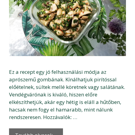
Ez a recept egy jó felhasználási módja az
aprószemű gombának. Kínálhatjuk pirítóssal
előételnek, sültek mellé köretnek vagy salátának.
Vendégvárónak is kiváló, hiszen előre
elkészíthetjük, akár egy hétig is eláll a hűtőben,
hacsak nem fogy el hamarabb, mint nálunk
rendszeresen. Hozzávalók: …