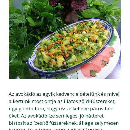
Az avokádó az egyik kedvenc előételünk és mivel
a kertünk most ontja az illatos zöld-fűszereket,
úgy gondoltam, hogy össze kellene párosítani
őket. Az avokádó íze semleges, jó hátteret
biztosít az ízesítő fűszereknek, állaga selymesen