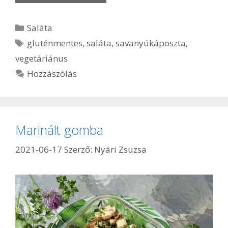
Kategória
Saláta
Címkék
gluténmentes
,
saláta
,
savanyúkáposzta
,
vegetáriánus
Hozzászólás
Marinált gomba
2021-06-17
Szerző:
Nyári Zsuzsa