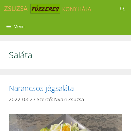
Kilépés
a
tartalomba
Menu
Saláta
Narancsos jégsaláta
2022-03-27
Szerző:
Nyári Zsuzsa