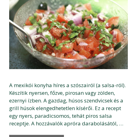
A mexikói konyha híres a szószairól (a salsa-ról).
Készítik nyersen, főzve, pirosan vagy zölden,
ezernyi ízben. A gazdag, húsos szendvicsek és a
grill húsok elengedhetetlen kísérői. Ez a recept
egy nyers, paradicsomos, tehát piros salsa
receptje. A hozzávalók apróra darabolásától, …