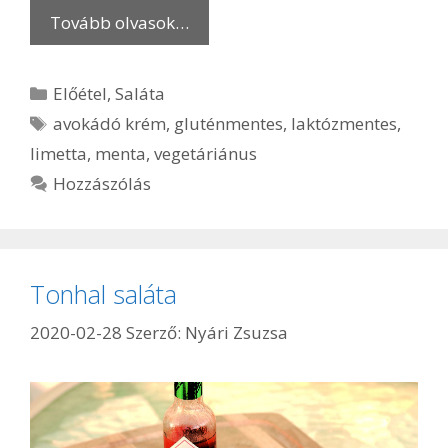
Tovább olvasok…
Kategória
Előétel
,
Saláta
Címkék
avokádó krém
,
gluténmentes
,
laktózmentes
,
limetta
,
menta
,
vegetáriánus
Hozzászólás
Tonhal saláta
2020-02-28
Szerző:
Nyári Zsuzsa