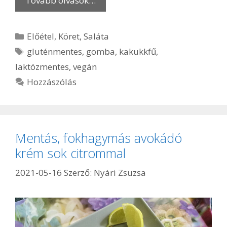
Tovább olvasok…
Kategória
Előétel
,
Köret
,
Saláta
Címkék
gluténmentes
,
gomba
,
kakukkfű
,
laktózmentes
,
vegán
Hozzászólás
Mentás, fokhagymás avokádó
krém sok citrommal
2021-05-16
Szerző:
Nyári Zsuzsa