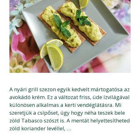
A nyári grill szezon egyik kedvelt mártogatósa az
avokádó krém. Ez a változat friss, üde ízvilágával
különösen alkalmas a kerti vendéglátásra. Mi
szeretjük a csípőset, úgy hogy néha teszek bele
zöld Tabasco szószt is. A mentát helyettesítheted
zöld koriander levéllel, …