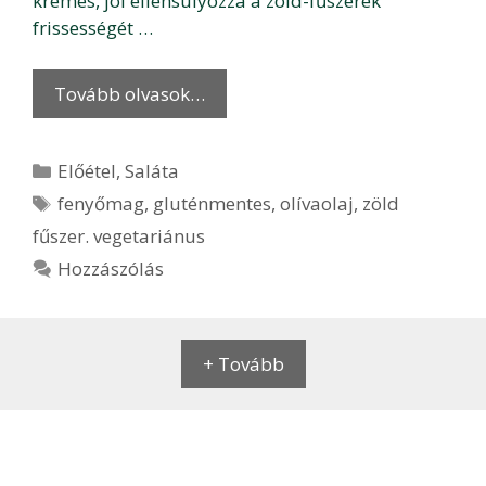
krémes, jól ellensúlyozza a zöld-fűszerek
frissességét …
Tovább olvasok…
Kategória
Előétel
,
Saláta
Címkék
fenyőmag
,
gluténmentes
,
olívaolaj
,
zöld
fűszer. vegetariánus
Hozzászólás
+ Tovább