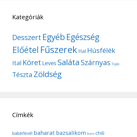
Kategóriák
Egyéb
Egészség
Desszert
Fűszerek
Előétel
Húsfélék
Hal
Saláta
Köret
Szárnyas
Ital
Leves
Tojás
Zöldség
Tészta
Címkék
baharat
bazsalikom
chili
babérlevél
bors