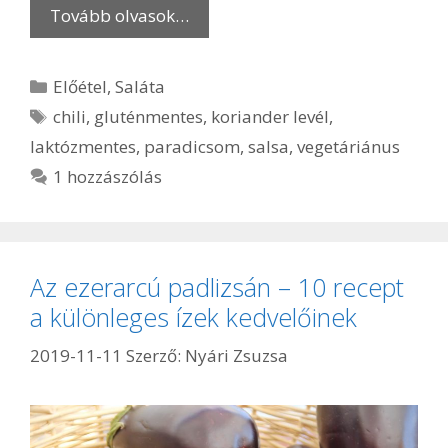
Tovább olvasok…
Kategória
Előétel
,
Saláta
Címkék
chili
,
gluténmentes
,
koriander levél
,
laktózmentes
,
paradicsom
,
salsa
,
vegetáriánus
1 hozzászólás
Az ezerarcú padlizsán – 10 recept
a különleges ízek kedvelőinek
2019-11-11
Szerző:
Nyári Zsuzsa