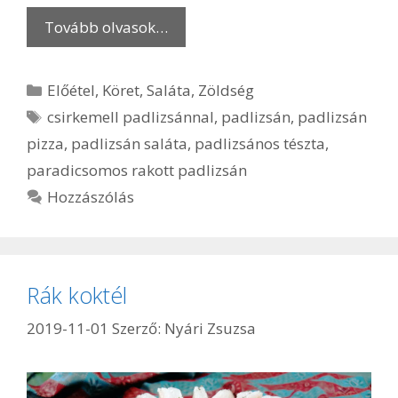
Tovább olvasok…
Kategória
Előétel
,
Köret
,
Saláta
,
Zöldség
Címkék
csirkemell padlizsánnal
,
padlizsán
,
padlizsán
pizza
,
padlizsán saláta
,
padlizsános tészta
,
paradicsomos rakott padlizsán
Hozzászólás
Rák koktél
2019-11-01
Szerző:
Nyári Zsuzsa