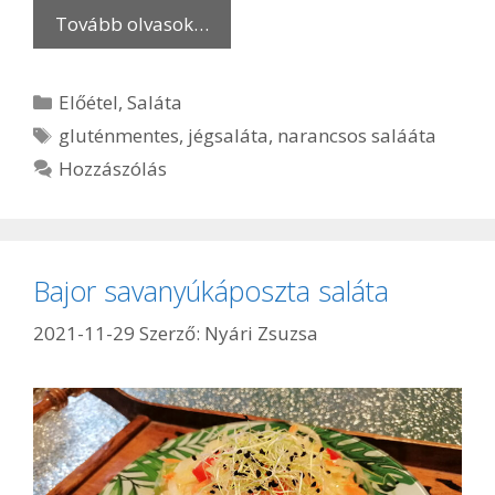
Tovább olvasok…
Kategória
Előétel
,
Saláta
Címkék
gluténmentes
,
jégsaláta
,
narancsos salááta
Hozzászólás
Bajor savanyúkáposzta saláta
2021-11-29
Szerző:
Nyári Zsuzsa