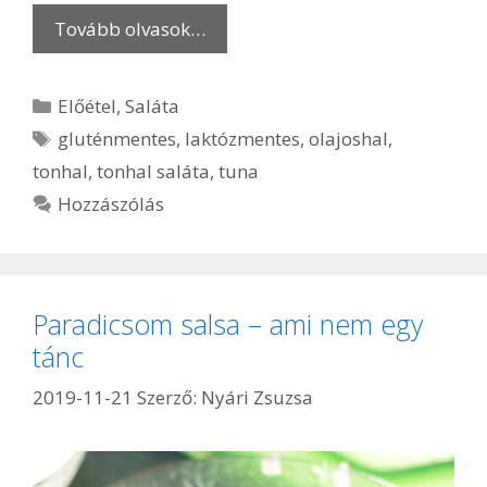
Tovább olvasok…
Kategória
Előétel
,
Saláta
Címkék
gluténmentes
,
laktózmentes
,
olajoshal
,
tonhal
,
tonhal saláta
,
tuna
Hozzászólás
Paradicsom salsa – ami nem egy
tánc
2019-11-21
Szerző:
Nyári Zsuzsa