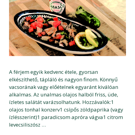
A férjem egyik kedvenc étele, gyorsan
elkészíthető, tápláló és nagyon finom. Könnyű
vacsorának vagy előételnek egyaránt kiválóan
alkalmas. Az unalmas olajos halból friss, üde,
ízletes salátát varázsolhatunk. Hozzávalók:1
olajos tonhal konzerv1 csípős zöldpaprika (vagy
ízlésszerint)1 paradicsom apróra vágva1 citrom
levecsiliszósz …