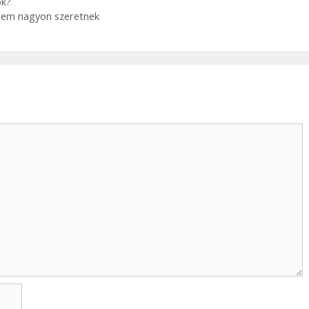
ök?
k nem nagyon szeretnek