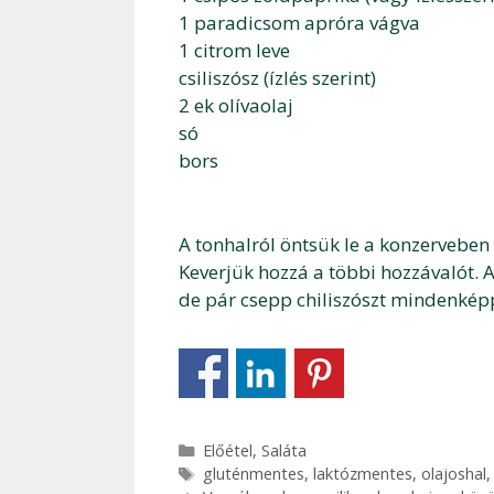
1 paradicsom apróra vágva
1 citrom leve
csiliszósz (ízlés szerint)
2 ek olívaolaj
só
bors
A tonhalról öntsük le a konzerveben 
Keverjük hozzá a többi hozzávalót. A
de pár csepp chiliszószt mindenképp
Kategória
Előétel
,
Saláta
Címkék
gluténmentes
,
laktózmentes
,
olajoshal