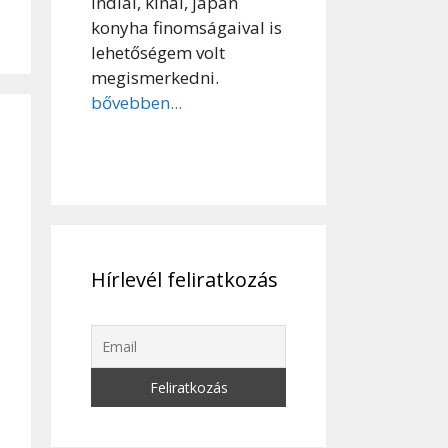
indiai, kínai, japán
konyha finomságaival is
lehetőségem volt
megismerkedni.
bővebben...
Hírlevél feliratkozás