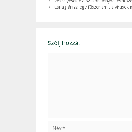
Bejegyzés
Veszélyesek e a szilikon konyhai eszköz
navigáció
Csillag ánizs: egy fűszer amit a víruso
Szólj hozzá!
Hozzászólás
Név