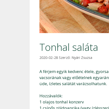
Tonhal saláta
2020-02-28
Szerző:
Nyári Zsuzsa
A férjem egyik kedvenc étele, gyorsa
vacsorának vagy előételnek egyaránt
üde, ízletes salátát varázsolhatunk.
Hozzávalók:
1 olajos tonhal konzerv
1 csípős zöldpaprika (vagy ízlésszeri