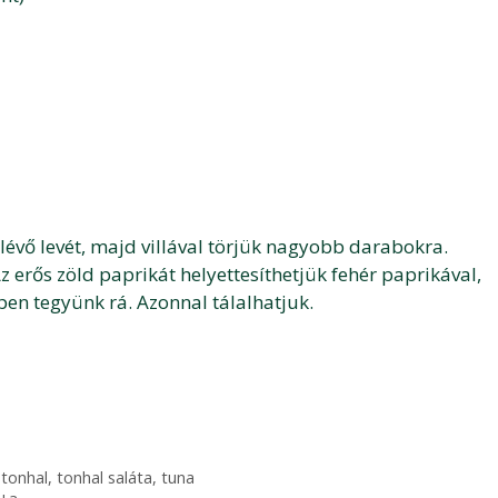
lévő levét, majd villával törjük nagyobb darabokra.
z erős zöld paprikát helyettesíthetjük fehér paprikával,
en tegyünk rá. Azonnal tálalhatjuk.
,
tonhal
,
tonhal saláta
,
tuna