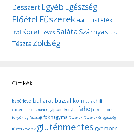
Egyéb
Egészség
Desszert
Fűszerek
Előétel
Húsfélék
Hal
Saláta
Köret
Szárnyas
Ital
Leves
Tojás
Zöldség
Tészta
Címkék
baharat
bazsalikom
chili
babérlevél
bors
fahéj
egyiptomi konyha
fekete bors
csicseriborsó
cukkíni
fokhagyma
fenyőmag
fetasajt
fűszerek
fűszerek és egészség
gluténmentes
gyömbér
fűszerkeverék