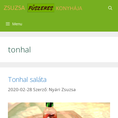
Kilépés
a
tartalomba
Menu
tonhal
Tonhal saláta
2020-02-28
Szerző:
Nyári Zsuzsa