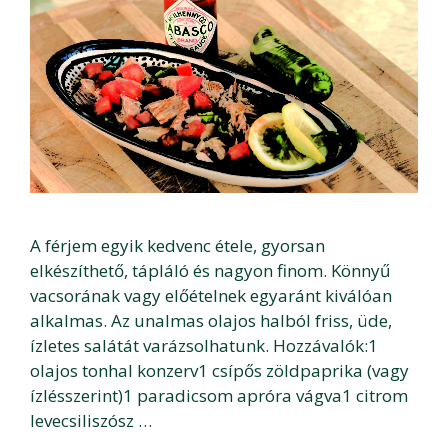
A férjem egyik kedvenc étele, gyorsan
elkészíthető, tápláló és nagyon finom. Könnyű
vacsorának vagy előételnek egyaránt kiválóan
alkalmas. Az unalmas olajos halból friss, üde,
ízletes salátát varázsolhatunk. Hozzávalók:1
olajos tonhal konzerv1 csípős zöldpaprika (vagy
ízlésszerint)1 paradicsom apróra vágva1 citrom
levecsiliszósz …