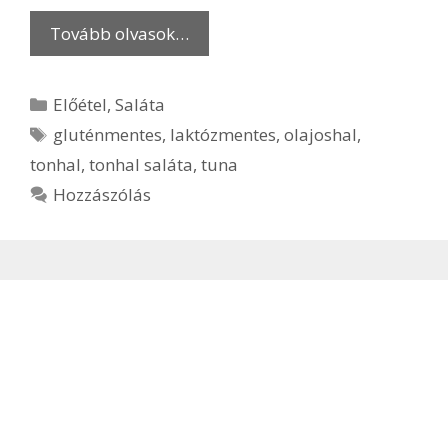
Tovább olvasok…
Kategória
Előétel
,
Saláta
Címkék
gluténmentes
,
laktózmentes
,
olajoshal
,
tonhal
,
tonhal saláta
,
tuna
Hozzászólás