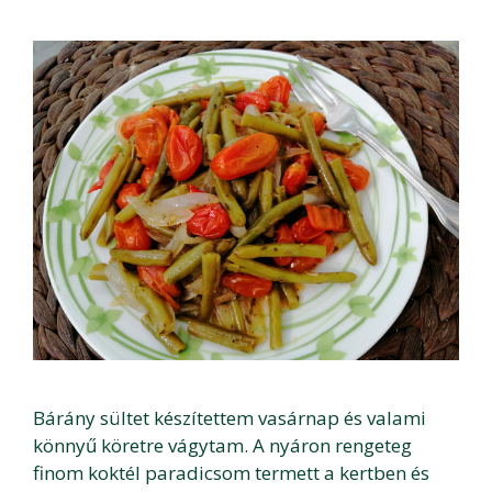
Bárány sültet készítettem vasárnap és valami
könnyű köretre vágytam. A nyáron rengeteg
finom koktél paradicsom termett a kertben és