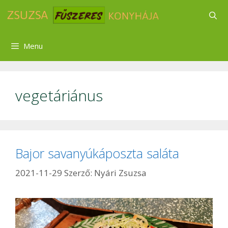
Kilépés
a
tartalomba
Menu
vegetáriánus
Bajor savanyúkáposzta saláta
2021-11-29
Szerző:
Nyári Zsuzsa