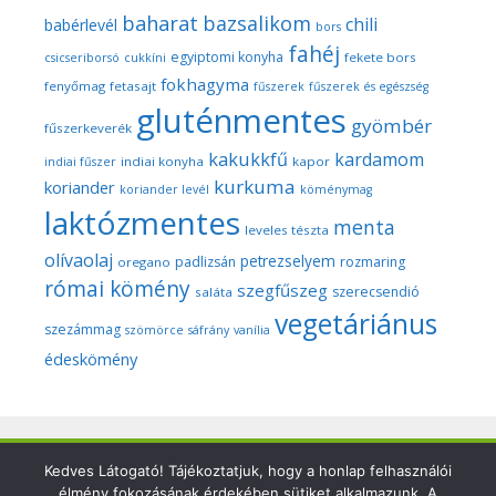
baharat
bazsalikom
chili
babérlevél
bors
fahéj
egyiptomi konyha
fekete bors
csicseriborsó
cukkíni
fokhagyma
fenyőmag
fetasajt
fűszerek
fűszerek és egészség
gluténmentes
gyömbér
fűszerkeverék
kakukkfű
kardamom
indiai konyha
kapor
indiai fűszer
kurkuma
koriander
koriander levél
köménymag
laktózmentes
menta
leveles tészta
olívaolaj
petrezselyem
padlizsán
rozmaring
oregano
római kömény
szegfűszeg
szerecsendió
saláta
vegetáriánus
szezámmag
szömörce
sáfrány
vanília
édeskömény
Copyright © 2026 Szegedi Fűszeres - Minden fotó és anyag
Kedves Látogató! Tájékoztatjuk, hogy a honlap felhasználói
élmény fokozásának érdekében sütiket alkalmazunk. A