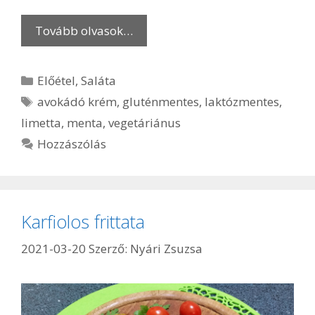
Tovább olvasok…
Kategória
Előétel
,
Saláta
Címkék
avokádó krém
,
gluténmentes
,
laktózmentes
,
limetta
,
menta
,
vegetáriánus
Hozzászólás
Karfiolos frittata
2021-03-20
Szerző:
Nyári Zsuzsa