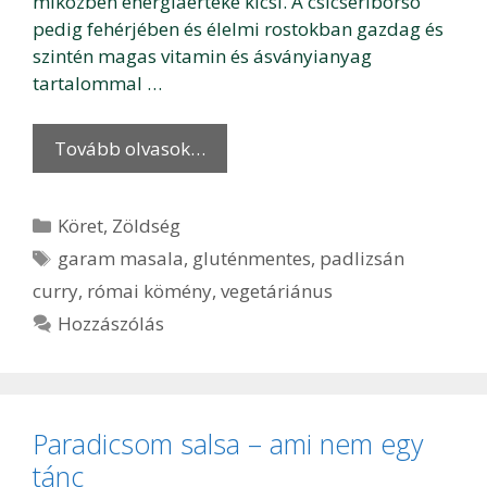
miközben energiaértéke kicsi. A csicseriborsó
pedig fehérjében és élelmi rostokban gazdag és
szintén magas vitamin és ásványianyag
tartalommal …
Tovább olvasok…
Kategória
Köret
,
Zöldség
Címkék
garam masala
,
gluténmentes
,
padlizsán
curry
,
római kömény
,
vegetáriánus
Hozzászólás
Paradicsom salsa – ami nem egy
tánc