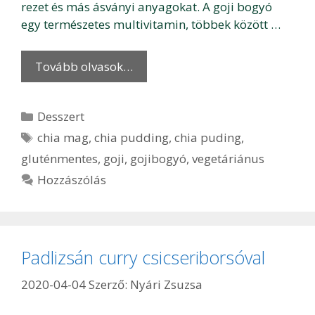
rezet és más ásványi anyagokat. A goji bogyó
egy természetes multivitamin, többek között …
Tovább olvasok…
Kategória
Desszert
Címkék
chia mag
,
chia pudding
,
chia puding
,
gluténmentes
,
goji
,
gojibogyó
,
vegetáriánus
Hozzászólás
Padlizsán curry csicseriborsóval
2020-04-04
Szerző:
Nyári Zsuzsa