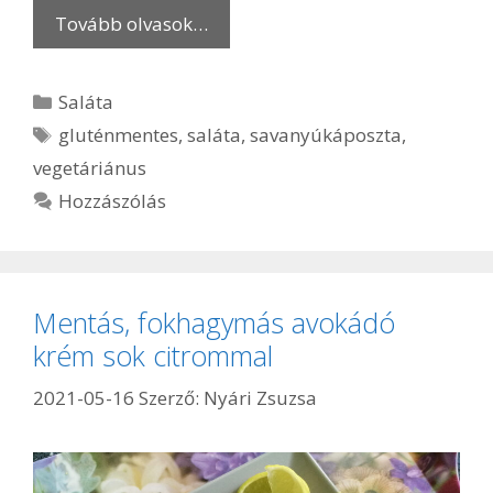
Tovább olvasok…
Kategória
Saláta
Címkék
gluténmentes
,
saláta
,
savanyúkáposzta
,
vegetáriánus
Hozzászólás
Mentás, fokhagymás avokádó
krém sok citrommal
2021-05-16
Szerző:
Nyári Zsuzsa