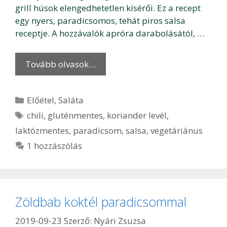
grill húsok elengedhetetlen kísérői. Ez a recept
egy nyers, paradicsomos, tehát piros salsa
receptje. A hozzávalók apróra darabolásától, …
Tovább olvasok…
Kategória
Előétel
,
Saláta
Címkék
chili
,
gluténmentes
,
koriander levél
,
laktózmentes
,
paradicsom
,
salsa
,
vegetáriánus
1 hozzászólás
Zöldbab koktél paradicsommal
2019-09-23
Szerző:
Nyári Zsuzsa