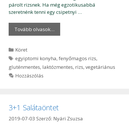
párolt rizsnek. Ha még egzotikusabbá
szeretnénk tenni egy csipetnyi …
Tovább olvasok…
Kategória
Köret
Címkék
egyiptomi konyha
,
fenyőmagos rizs
,
gluténmentes
,
laktózmentes
,
rizs
,
vegetáriánus
Hozzászólás
3+1 Salátaöntet
2019-07-03
Szerző:
Nyári Zsuzsa