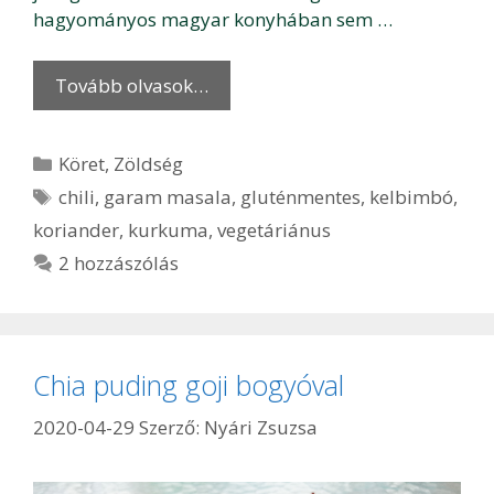
hagyományos magyar konyhában sem …
Tovább olvasok…
Kategória
Köret
,
Zöldség
Címkék
chili
,
garam masala
,
gluténmentes
,
kelbimbó
,
koriander
,
kurkuma
,
vegetáriánus
2 hozzászólás
Chia puding goji bogyóval
2020-04-29
Szerző:
Nyári Zsuzsa