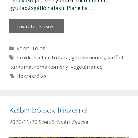
befolyásolja a vérnyomást, méregtelenít,
gyulladásgátló hatású. Pláne ha …
Tovább olvasok…
Kategória
Köret
,
Tojás
Címkék
brokkoli
,
chili
,
frittata
,
gluténmentes
,
karfiol
,
kurkuma
,
rómaikömény
,
vegetáriánus
Hozzászólás
Kelbimbó sok fűszerrel
2020-11-20
Szerző:
Nyári Zsuzsa