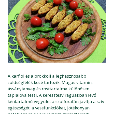
A karfiol és a brokkoli a leghasznosabb
zöldségfélék közé tartozik. Magas vitamin,
ásványianyag és rosttartalma különösen
táplálóvá teszi. A keresztesvirágúakban lévő
kéntartalmú vegyület a szulforafán javítja a szív
egészségét, a vesefunkciókat, jótékonyan