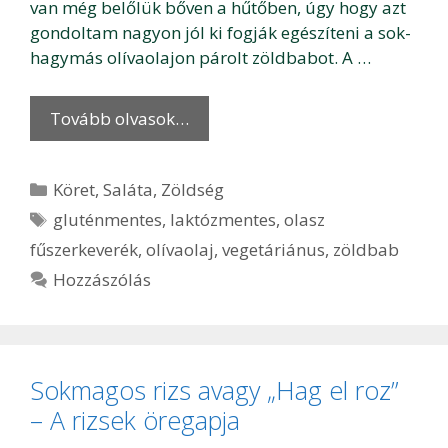
van még belőlük bőven a hűtőben, úgy hogy azt
gondoltam nagyon jól ki fogják egészíteni a sok-
hagymás olívaolajon párolt zöldbabot. A …
Tovább olvasok…
Kategória
Köret
,
Saláta
,
Zöldség
Címkék
gluténmentes
,
laktózmentes
,
olasz
fűszerkeverék
,
olívaolaj
,
vegetáriánus
,
zöldbab
Hozzászólás
Sokmagos rizs avagy „Hag el roz”
– A rizsek öregapja