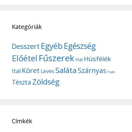
Kategóriák
Egyéb
Egészség
Desszert
Fűszerek
Előétel
Húsfélék
Hal
Saláta
Köret
Szárnyas
Ital
Leves
Tojás
Zöldség
Tészta
Címkék