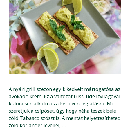
A nyári grill szezon egyik kedvelt mártogatósa az
avokádó krém. Ez a változat friss, üde ízvilágával
különösen alkalmas a kerti vendéglátásra. Mi
szeretjük a csípőset, úgy hogy néha teszek bele
zöld Tabasco szószt is. A mentát helyettesítheted
zöld koriander levéllel, …