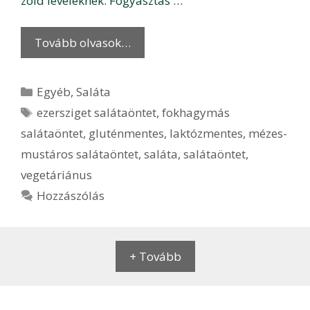
zöld leveleknek. Fogyasztás …
Tovább olvasok…
Kategória
Egyéb
,
Saláta
Címkék
ezersziget salátaöntet
,
fokhagymás
salátaöntet
,
gluténmentes
,
laktózmentes
,
mézes-
mustáros salátaöntet
,
saláta
,
salátaöntet
,
vegetáriánus
Hozzászólás
+ Tovább