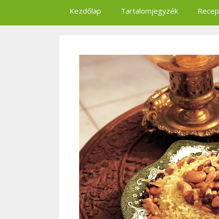
Kezdőlap
Tartalomjegyzék
Recep