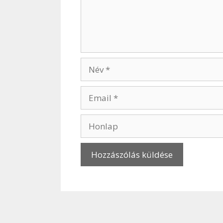
Név
Email
Honlap