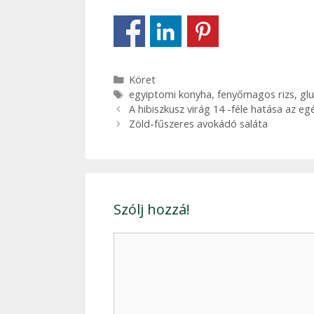
Kategória
Köret
Címkék
egyiptomi konyha
,
fenyőmagos rizs
,
gl
Bejegyzés
A hibiszkusz virág 14 -féle hatása az e
navigáció
Zöld-fűszeres avokádó saláta
Szólj hozzá!
Hozzászólás