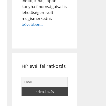
indiai, kínai, japán
konyha finomságaival is
lehetőségem volt
megismerkedni.
bővebben...
Hírlevél feliratkozás