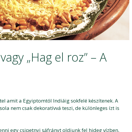
vagy „Hag el roz” – A
el amit a Egyiptomtól Indiáig sokfelé készítenek. A
sola nem csak dekoratívvá teszi, de különleges ízt is
ni egy csipetnyi sáfrányt oldjunk fel hideg vízben,