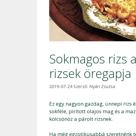
Sokmagos rizs a
rizsek öregapja
2019-07-24
Szerző:
Nyári Zsuzsa
Ez egy nagyon gazdag, ünnepi rizs ét
sokféle, pirított olajos mag és a maz
kölcsönöz a párolt rizsnek.
Ha még egzotikusabbá szeretnénk ten