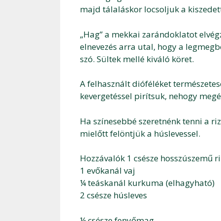
majd tálaláskor locsoljuk a kiszedett
„Hag” a mekkai zarándoklatot elvégze
elnevezés arra utal, hogy a legmegb
szó. Sültek mellé kiváló köret.
A felhasznált dióféléket természetese
kevergetéssel pirítsuk, nehogy megé
Ha színesebbé szeretnénk tenni a ri
mielőtt felöntjük a húslevessel.
Hozzávalók 1 csésze hosszúszemű ri
1 evőkanál vaj
¼ teáskanál kurkuma (elhagyható)
2 csésze húsleves
¼ csésze fenyőmag