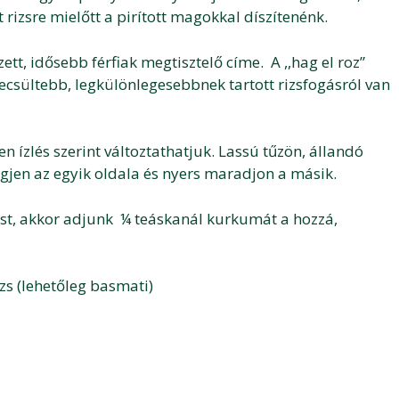
 rizsre mielőtt a pirított magokkal díszítenénk.
tt, idősebb férfiak megtisztelő címe. A ,,hag el roz”
ecsültebb, legkülönlegesebbnek tartott rizsfogásról van
n ízlés szerint változtathatjuk. Lassú tűzön, állandó
gjen az egyik oldala és nyers maradjon a másik.
zst, akkor adjunk ¼ teáskanál kurkumát a hozzá,
zs (lehetőleg basmati)