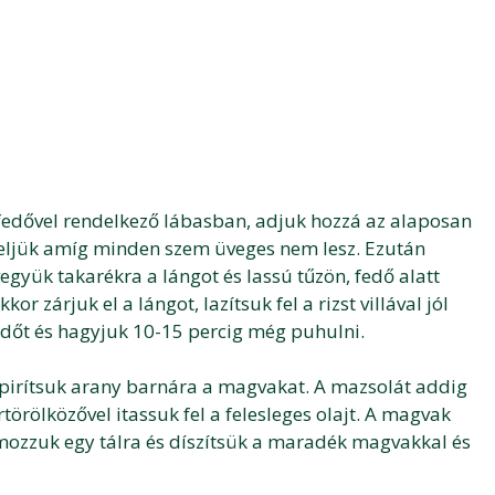
ó fedővel rendelkező lábasban, adjuk hozzá az alaposan
eljük amíg minden szem üveges nem lesz. Ezután
 vegyük takarékra a lángot és lassú tűzön, fedő alatt
kor zárjuk el a lángot, lazítsuk fel a rizst villával jól
edőt és hagyjuk 10-15 percig még puhulni.
 pirítsuk arany barnára a magvakat. A mazsolát addig
törölközővel itassuk fel a felesleges olajt. A magvak
almozzuk egy tálra és díszítsük a maradék magvakkal és