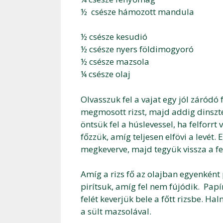
½ csésze hámozott mandula
½ csésze kesudió
½ csésze nyers földimogyoró
½ csésze mazsola
¼ csésze olaj
Olvasszuk fel a vajat egy jól záród
megmosott rizst, majd addig dinszt
öntsük fel a húslevessel, ha felforrt
főzzük, amíg teljesen elfövi a levét. Ek
megkeverve, majd tegyük vissza a f
Amíg a rizs fő az olajban egyenként
pirítsuk, amíg fel nem fújódik. Papír
felét keverjük bele a főtt rizsbe. H
a sült mazsolával.