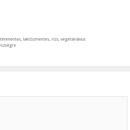
uténmentes
,
laktózmentes
,
rizs
,
vegetáriánus
gészségre