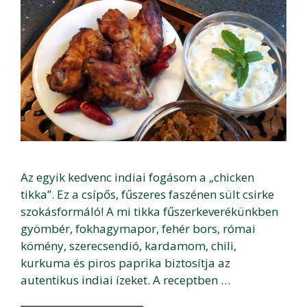
Az egyik kedvenc indiai fogásom a „chicken
tikka”. Ez a csípős, fűszeres faszénen sült csirke
szokásformáló! A mi tikka fűszerkeverékünkben
gyömbér, fokhagymapor, fehér bors, római
kömény, szerecsendió, kardamom, chili,
kurkuma és piros paprika biztosítja az
autentikus indiai ízeket. A receptben …