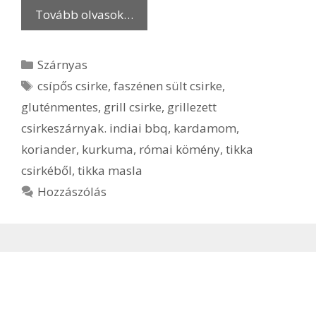
Tovább olvasok…
Kategória
Szárnyas
Címkék
csípős csirke
,
faszénen sült csirke
,
gluténmentes
,
grill csirke
,
grillezett
csirkeszárnyak. indiai bbq
,
kardamom
,
koriander
,
kurkuma
,
római kömény
,
tikka
csirkéből
,
tikka masla
Hozzászólás