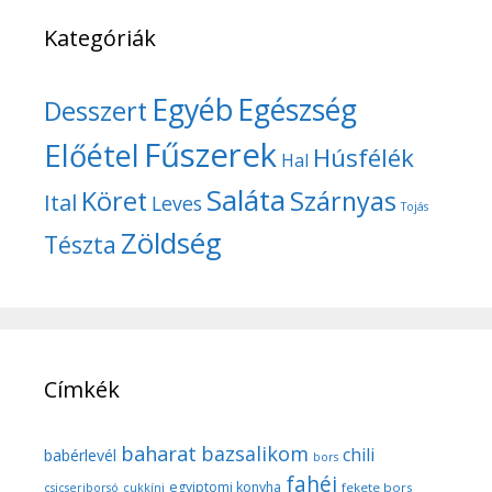
Kategóriák
Egyéb
Egészség
Desszert
Fűszerek
Előétel
Húsfélék
Hal
Saláta
Köret
Szárnyas
Ital
Leves
Tojás
Zöldség
Tészta
Címkék
baharat
bazsalikom
chili
babérlevél
bors
fahéj
egyiptomi konyha
fekete bors
csicseriborsó
cukkíni