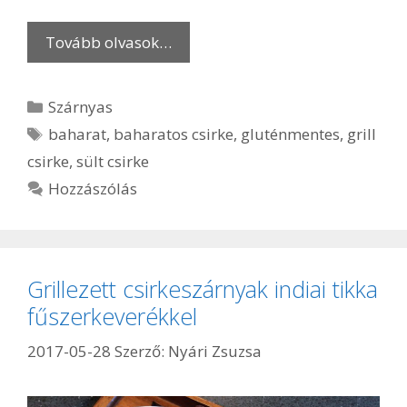
Tovább olvasok…
Kategória
Szárnyas
Címkék
baharat
,
baharatos csirke
,
gluténmentes
,
grill
csirke
,
sült csirke
Hozzászólás
Grillezett csirkeszárnyak indiai tikka
fűszerkeverékkel
2017-05-28
Szerző:
Nyári Zsuzsa