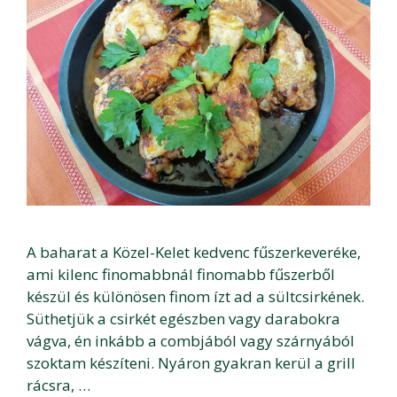
A baharat a Közel-Kelet kedvenc fűszerkeveréke,
ami kilenc finomabbnál finomabb fűszerből
készül és különösen finom ízt ad a sültcsirkének.
Süthetjük a csirkét egészben vagy darabokra
vágva, én inkább a combjából vagy szárnyából
szoktam készíteni. Nyáron gyakran kerül a grill
rácsra, …