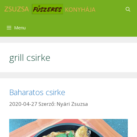
Kilépés
a
tartalomba
Menu
grill csirke
Baharatos csirke
2020-04-27
Szerző:
Nyári Zsuzsa