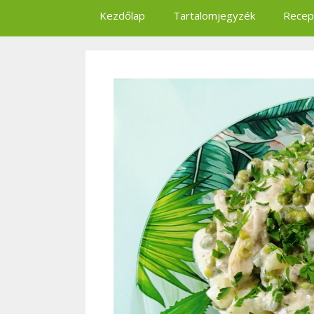
Kezdőlap
Tartalomjegyzék
Recep