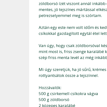
zöldborsó ízét viszont annál inkább 
mentes, jó tejszínes mártással elkés
petrezselyemmel meg is szórtam.
Aztán egy este nem volt időm és kedv
csíkokkal gazdagított egytál étel let
Van úgy, hogy csak zöldborsóval kés
mint most is, friss zsenge karalábé 
szép friss menta levél az még inkáb
Mi úgy szeretjük, ha jó sűrű, krémes
rottyantsátok össze a tejszínnel.
Hozzávalók:
500 g csirkemell csíkokra vágva
500 g zöldborsó
2 közepes karalábé