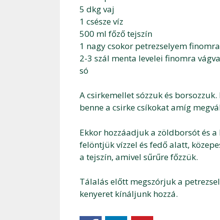
5 dkg vaj
1 csésze víz
500 ml főző tejszín
1 nagy csokor petrezselyem finomra
2-3 szál menta levelei finomra vágv
só
A csirkemellet sózzuk és borsozzuk. 
benne a csirke csíkokat amíg megvál
Ekkor hozzáadjuk a zöldborsót és a k
felöntjük vízzel és fedő alatt, köz
a tejszín, amivel sűrűre főzzük.
Tálalás előtt megszórjuk a petrezsel
kenyeret kínáljunk hozzá.