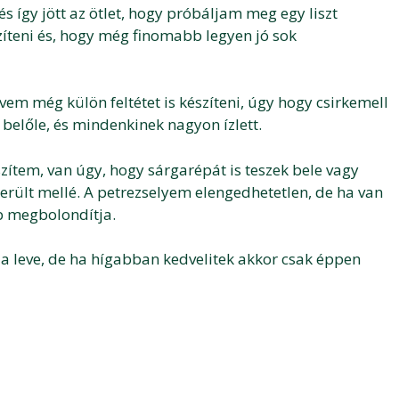
és így jött az ötlet, hogy próbáljam meg egy liszt
zíteni és, hogy még finomabb legyen jó sok
em még külön feltétet is készíteni, úgy hogy csirkemell
t belőle, és mindenkinek nagyon ízlett.
zítem, van úgy, hogy sárgarépát is teszek bele vagy
került mellé. A petrezselyem elengedhetetlen, de ha van
b megbolondítja.
 a leve, de ha hígabban kedvelitek akkor csak éppen