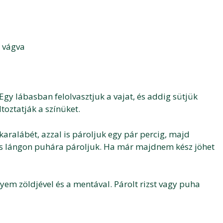
 vágva
a
Egy lábasban felolvasztjuk a vajat, és addig sütjük
toztatják a színüket.
aralábét, azzal is pároljuk egy pár percig, majd
epes lángon puhára pároljuk. Ha már majdnem kész jöhet
yem zöldjével és a mentával. Párolt rizst vagy puha