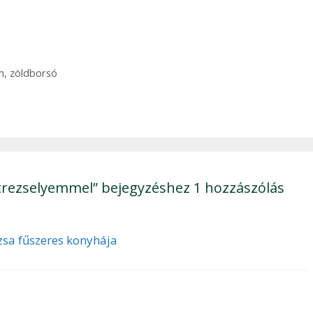
m
,
zöldborsó
etrezselyemmel” bejegyzéshez 1 hozzászólás
zsa fűszeres konyhája