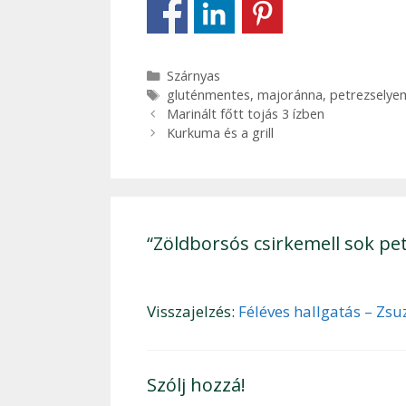
Kategória
Szárnyas
Címkék
gluténmentes
,
majoránna
,
petrezselye
Bejegyzés
Marinált főtt tojás 3 ízben
navigáció
Kurkuma és a grill
“Zöldborsós csirkemell sok p
Visszajelzés:
Féléves hallgatás – Zsu
Szólj hozzá!