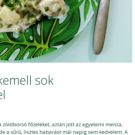
kemell sok
l
zöldborsó főzeléket, aztán jött az egyetemi menza,
de a sűrű, lisztes habarást mái napig sem kedvelem. A