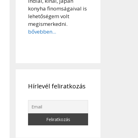
indiai, kínai, japán
konyha finomságaival is
lehetőségem volt
megismerkedni.
bővebben...
Hírlevél feliratkozás