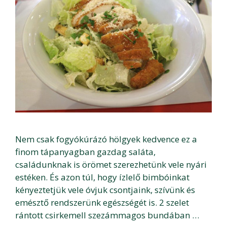
Nem csak fogyókúrázó hölgyek kedvence ez a
finom tápanyagban gazdag saláta,
családunknak is örömet szerezhetünk vele nyári
estéken. És azon túl, hogy ízlelő bimbóinkat
kényeztetjük vele óvjuk csontjaink, szívünk és
emésztő rendszerünk egészségét is. 2 szelet
rántott csirkemell szezámmagos bundában …