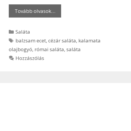
Tovább olvasok…
Kategória
Saláta
Címkék
balzsam ecet
,
cézár saláta
,
kalamata
olajbogyó
,
római saláta
,
saláta
Hozzászólás