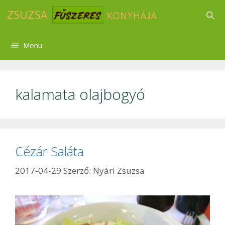
Kilépés
a
tartalomba
Menu
kalamata olajbogyó
Cézár Saláta
2017-04-29
Szerző:
Nyári Zsuzsa