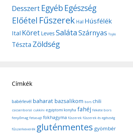
Egyéb
Egészség
Desszert
Fűszerek
Előétel
Húsfélék
Hal
Saláta
Köret
Szárnyas
Ital
Leves
Tojás
Zöldség
Tészta
Címkék
baharat
bazsalikom
chili
babérlevél
bors
fahéj
egyiptomi konyha
fekete bors
csicseriborsó
cukkíni
fokhagyma
fenyőmag
fetasajt
fűszerek
fűszerek és egészség
gluténmentes
gyömbér
fűszerkeverék