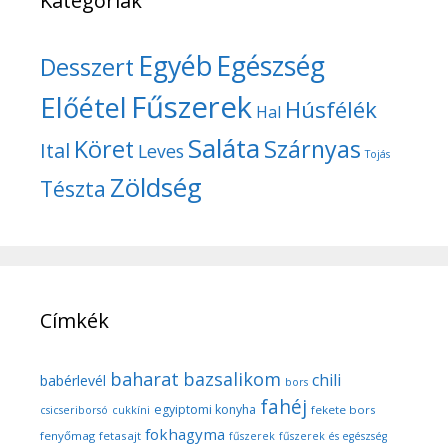
Kategóriák
Egyéb
Egészség
Desszert
Fűszerek
Előétel
Húsfélék
Hal
Saláta
Köret
Szárnyas
Ital
Leves
Tojás
Zöldség
Tészta
Címkék
baharat
bazsalikom
chili
babérlevél
bors
fahéj
egyiptomi konyha
fekete bors
csicseriborsó
cukkíni
fokhagyma
fenyőmag
fetasajt
fűszerek
fűszerek és egészség