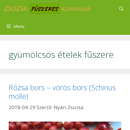
Kilépés
a
tartalomba
Menu
gyümölcsös ételek fűszere
Rózsa bors – vörös bors (Schinus
molle)
2018-04-29
Szerző:
Nyári Zsuzsa