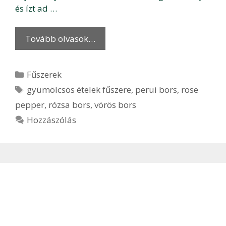
és ízt ad …
Tovább olvasok…
Kategória
Fűszerek
Címkék
gyümölcsös ételek fűszere
,
perui bors
,
rose
pepper
,
rózsa bors
,
vörös bors
Hozzászólás