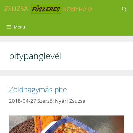
Kilépés
a
tartalomba
Menu
pitypanglevél
Zöldhagymás pite
2018-04-27
Szerző:
Nyári Zsuzsa