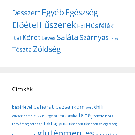
Egyéb
Egészség
Desszert
Fűszerek
Előétel
Húsfélék
Hal
Saláta
Köret
Szárnyas
Ital
Leves
Tojás
Zöldség
Tészta
Címkék
baharat
bazsalikom
chili
babérlevél
bors
fahéj
egyiptomi konyha
fekete bors
csicseriborsó
cukkíni
fokhagyma
fenyőmag
fetasajt
fűszerek
fűszerek és egészség
gluténmentes
gyömbér