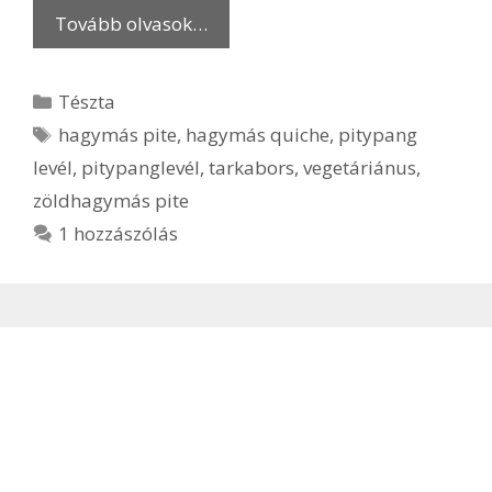
Tovább olvasok…
Kategória
Tészta
Címkék
hagymás pite
,
hagymás quiche
,
pitypang
levél
,
pitypanglevél
,
tarkabors
,
vegetáriánus
,
zöldhagymás pite
1 hozzászólás