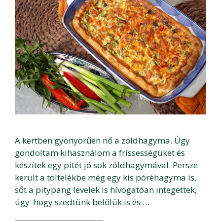
A kertben gyönyörűen nő a zöldhagyma. Úgy
gondoltam kihasználom a frissességüket és
készítek egy pitét jó sok zöldhagymával. Persze
került a töltelékbe még egy kis póréhagyma is,
sőt a pitypang levelek is hívogatóan integettek,
úgy hogy szedtünk belőlük is és …