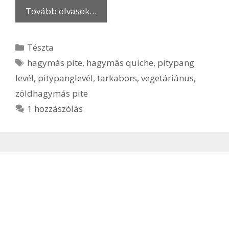
Tovább olvasok…
Kategória
Tészta
Címkék
hagymás pite
,
hagymás quiche
,
pitypang
levél
,
pitypanglevél
,
tarkabors
,
vegetáriánus
,
zöldhagymás pite
1 hozzászólás