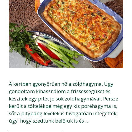
A kertben gyönyörűen nő a zöldhagyma. Úgy
gondoltam kihasználom a frissességüket és
készítek egy pitét jó sok zöldhagymával. Persze
került a töltelékbe még egy kis póréhagyma is,
sőt a pitypang levelek is hívogatóan integettek,
úgy hogy szedtünk belőlük is és …