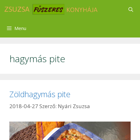
Kilépés
a
tartalomba
Menu
hagymás pite
Zöldhagymás pite
2018-04-27
Szerző:
Nyári Zsuzsa