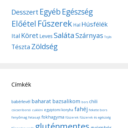
Egyéb
Egészség
Desszert
Fűszerek
Előétel
Húsfélék
Hal
Saláta
Köret
Szárnyas
Ital
Leves
Tojás
Zöldség
Tészta
Címkék
baharat
bazsalikom
chili
babérlevél
bors
fahéj
egyiptomi konyha
fekete bors
csicseriborsó
cukkíni
fokhagyma
fenyőmag
fetasajt
fűszerek
fűszerek és egészség
gluténmentes
gyömbér