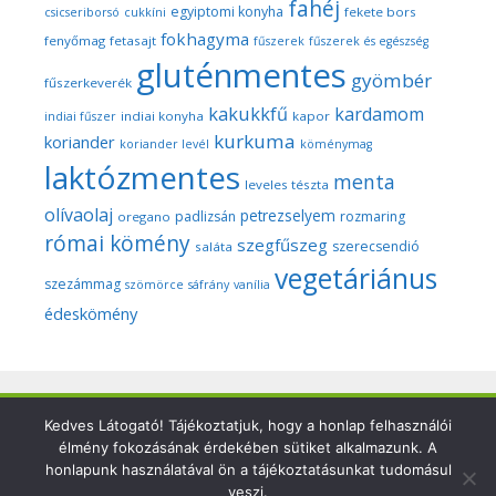
fahéj
egyiptomi konyha
fekete bors
csicseriborsó
cukkíni
fokhagyma
fenyőmag
fetasajt
fűszerek
fűszerek és egészség
gluténmentes
gyömbér
fűszerkeverék
kakukkfű
kardamom
indiai konyha
kapor
indiai fűszer
kurkuma
koriander
koriander levél
köménymag
laktózmentes
menta
leveles tészta
olívaolaj
petrezselyem
padlizsán
rozmaring
oregano
római kömény
szegfűszeg
szerecsendió
saláta
vegetáriánus
szezámmag
szömörce
sáfrány
vanília
édeskömény
Copyright © 2026 Szegedi Fűszeres - Minden fotó és anyag
Kedves Látogató! Tájékoztatjuk, hogy a honlap felhasználói
élmény fokozásának érdekében sütiket alkalmazunk. A
ezen a weboldalon a szerző (Dr. Nyári Zsuzsa) kizárólagos
honlapunk használatával ön a tájékoztatásunkat tudomásul
tulajdonát képezi és a nemzetközi szerzői jogi törvények
veszi.