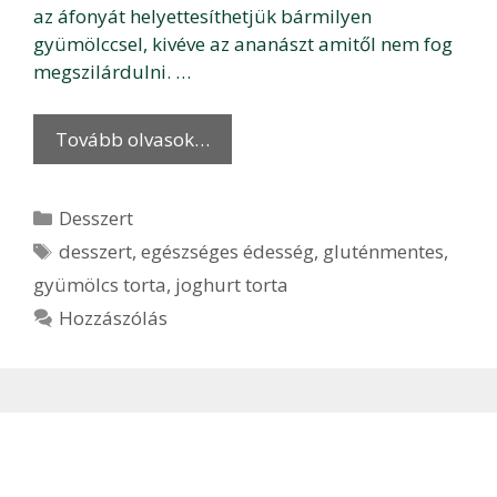
az áfonyát helyettesíthetjük bármilyen
gyümölccsel, kivéve az ananászt amitől nem fog
megszilárdulni. …
Tovább olvasok…
Kategória
Desszert
Címkék
desszert
,
egészséges édesség
,
gluténmentes
,
gyümölcs torta
,
joghurt torta
Hozzászólás