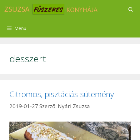
Kilépés
a
tartalomba
Menu
desszert
Citromos, pisztáciás sütemény
2019-01-27
Szerző:
Nyári Zsuzsa