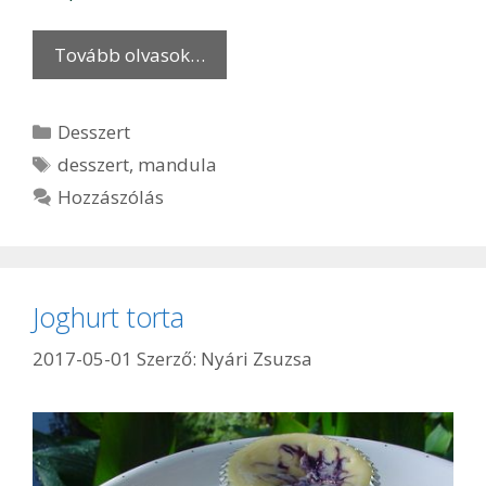
Tovább olvasok…
Kategória
Desszert
Címkék
desszert
,
mandula
Hozzászólás
Joghurt torta
2017-05-01
Szerző:
Nyári Zsuzsa