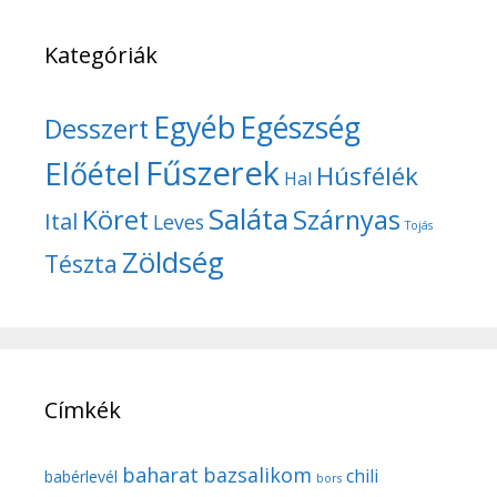
Kategóriák
Egyéb
Egészség
Desszert
Fűszerek
Előétel
Húsfélék
Hal
Saláta
Köret
Szárnyas
Ital
Leves
Tojás
Zöldség
Tészta
Címkék
baharat
bazsalikom
chili
babérlevél
bors