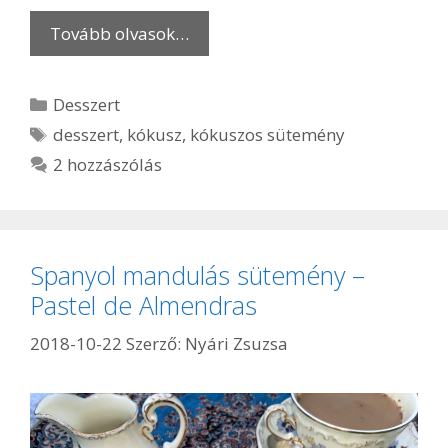
Tovább olvasok…
Kategória
Desszert
Címkék
desszert
,
kókusz
,
kókuszos sütemény
2 hozzászólás
Spanyol mandulás sütemény –
Pastel de Almendras
2018-10-22
Szerző:
Nyári Zsuzsa