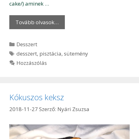
cake/) aminek …
Tovább olvasok…
Kategória
Desszert
Címkék
desszert
,
pisztácia
,
sütemény
Hozzászólás
Kókuszos keksz
2018-11-27
Szerző:
Nyári Zsuzsa