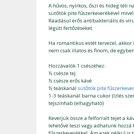
A hűvös, nyirkos, őszi és hideg tél
sütőtök pite fűszerkeverékével mive
Ráadásul erős antibakteriális és vír
légúti fertőzéseket.
Ha romantikus estét tervezel, akkor 
nem csak illatos és finom, de egybe
Hozzávalók 1 csészéhez:
½ csésze tej
½ csésze erős kávé
½ teáskanál
sütőtök pite fűszerkeve
1-3 teáskanál barna cukor (ízlés szer
tejszínhab (elhagyható)
Keverjük össze a felforralt tejet a ká
lehetővé teszi vagy adhatunk hozzá t
fűszerkeverékkel. Ám ezek nélkül is 