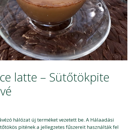
ce latte – Sütőtökpite
ávé
vézó hálózat új terméket vezetett be. A Hálaadási
tökös pitének a jellegzetes fűszereit használták fel