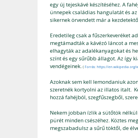
egy új tejeskávé készítéséhez. A fahé
ünnepek családias hangulatát és az 
sikernek örvendett már a kezdetektő
Eredetileg csak a fűszerkeveréket a
megtámadták a kávézó láncot a mest
elhagyták az adalékanyagokat és hel
színt és egy sűrűbb állagot. Az így k
vendégeinek.
(
Forrás: https://en.wikipedia.org
Azoknak sem kell lemondaniuk azonb
szeretnék kortyolni az illatos italt
hozzá fahéjból, szegfűszegből, szer
Nekem jobban ízlik a sütőtök nélküli
pürét minden csészéhez. Köztes mego
megszabadulsz a sűrű töktől, de élve