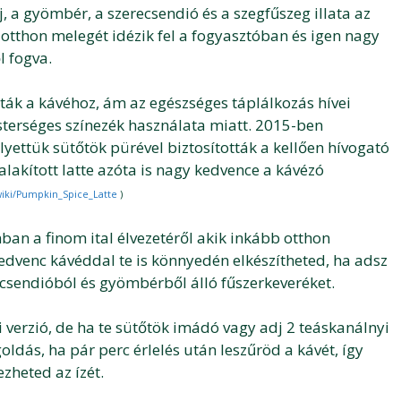
j, a gyömbér, a szerecsendió és a szegfűszeg illata az
otthon melegét idézik fel a fogyasztóban és igen nagy
l fogva.
dták a kávéhoz, ám az egészséges táplálkozás hívei
erséges színezék használata miatt. 2015-ben
yettük sütőtök pürével biztosították a kellően hívogató
ialakított latte azóta is nagy kedvence a kávézó
/wiki/Pumpkin_Spice_Latte
)
an a finom ital élvezetéről akik inkább otthon
. Kedvenc kávéddal te is könnyedén elkészítheted, ha adsz
ecsendióból és gyömbérből álló fűszerkeveréket.
 verzió, de ha te sütőtök imádó vagy adj 2 teáskanálnyi
ldás, ha pár perc érlelés után leszűröd a kávét, így
zheted az ízét.