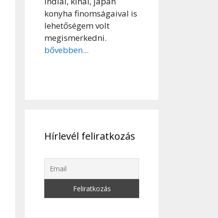
indiai, kínai, japán
konyha finomságaival is
lehetőségem volt
megismerkedni.
bővebben...
Hírlevél feliratkozás