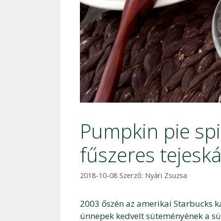
Pumpkin pie spi
fűszeres tejesk
2018-10-08
Szerző:
Nyári Zsuzsa
2003 őszén az amerikai Starbucks ká
ünnepek kedvelt süteményének a sütő