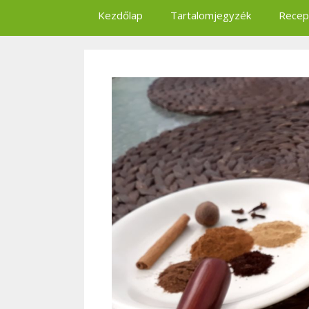
Kezdőlap
Tartalomjegyzék
Recep