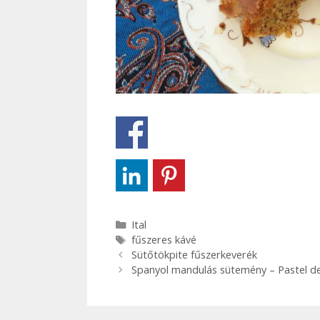
Kategória
Ital
Címkék
fűszeres kávé
Bejegyzés
Sütőtökpite fűszerkeverék
navigáció
Spanyol mandulás sütemény – Pastel d