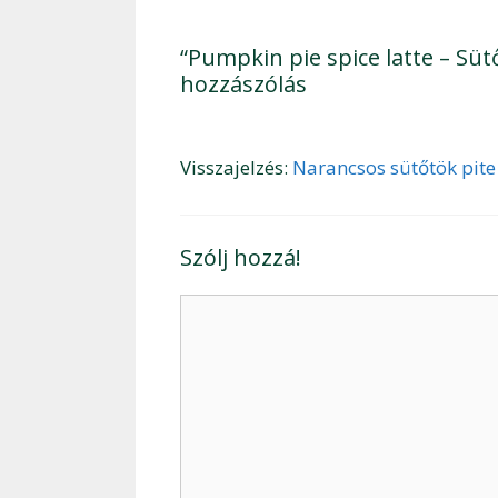
“Pumpkin pie spice latte – Süt
hozzászólás
Visszajelzés:
Narancsos sütőtök pite
Szólj hozzá!
Hozzászólás