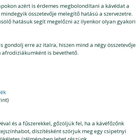
i napokon azért is érdemes megbolondítani a kávédat a
l mindegyik összetevője melegítő hatású a szervezetre.
usölő hatásuk segít megelőzni az ilyenkor olyan gyakori
is gondolj erre az italra, hiszen mind a négy összetevője
n afrodiziákumként is bevethető.
rék
int)
véval és a fűszerekkel, gőzöljük fel, ha a kávéfőzőnk
ejszínhabot, díszítésként szórjuk meg egy csipetnyi
tökéletes ízélményben lehet részünk.