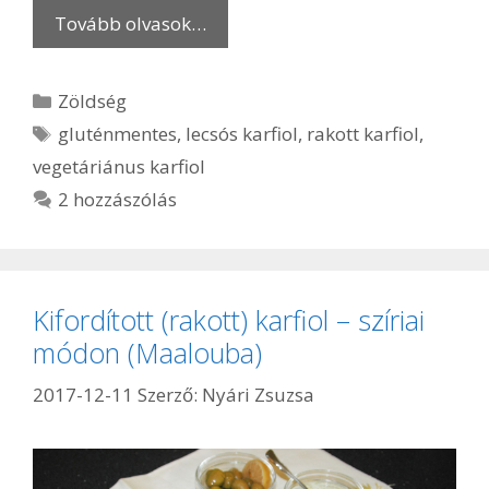
Tovább olvasok…
Kategória
Zöldség
Címkék
gluténmentes
,
lecsós karfiol
,
rakott karfiol
,
vegetáriánus karfiol
2 hozzászólás
Kifordított (rakott) karfiol – szíriai
módon (Maalouba)
2017-12-11
Szerző:
Nyári Zsuzsa