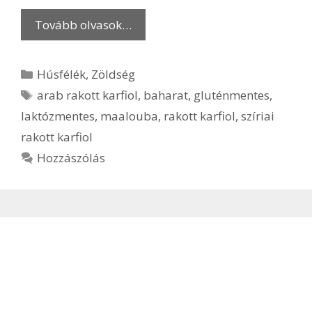
Tovább olvasok…
Kategória
Húsfélék
,
Zöldség
Címkék
arab rakott karfiol
,
baharat
,
gluténmentes
,
laktózmentes
,
maalouba
,
rakott karfiol
,
szíriai
rakott karfiol
Hozzászólás