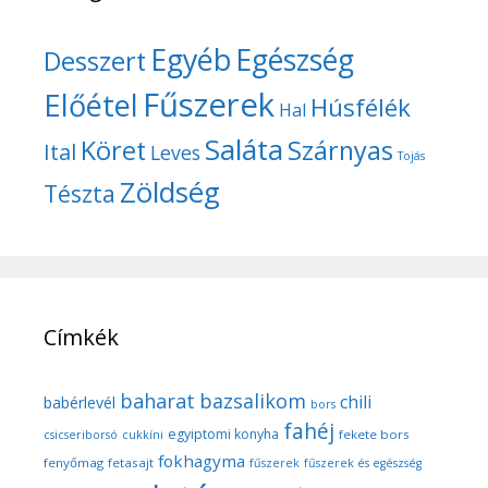
Egyéb
Egészség
Desszert
Fűszerek
Előétel
Húsfélék
Hal
Saláta
Köret
Szárnyas
Ital
Leves
Tojás
Zöldség
Tészta
Címkék
baharat
bazsalikom
chili
babérlevél
bors
fahéj
egyiptomi konyha
fekete bors
csicseriborsó
cukkíni
fokhagyma
fenyőmag
fetasajt
fűszerek
fűszerek és egészség