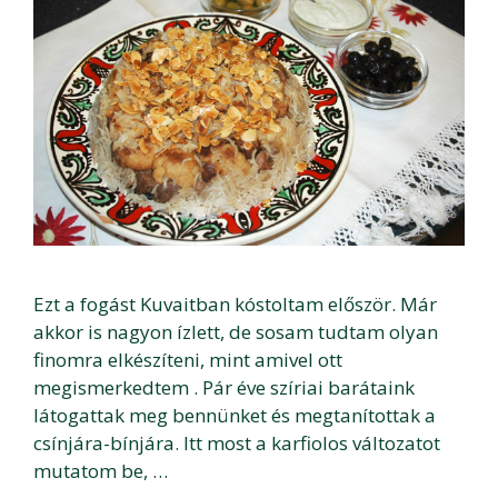
Ezt a fogást Kuvaitban kóstoltam először. Már
akkor is nagyon ízlett, de sosam tudtam olyan
finomra elkészíteni, mint amivel ott
megismerkedtem . Pár éve szíriai barátaink
látogattak meg bennünket és megtanítottak a
csínjára-bínjára. Itt most a karfiolos változatot
mutatom be, …