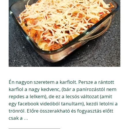
Én nagyon szeretem a karfiolt. Persze a rántott
karfiol a nagy kedvenc, (bár a panírozástól nem
repdes a lelkem), de ez a lecsós változat (amit
egy facebook videóból tanultam), kezdi letolni a
trónról. Előre összerakható és fogyasztás előtt
csak a …