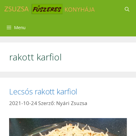
Kilépés
a
tartalomba
Menu
rakott karfiol
Lecsós rakott karfiol
2021-10-24
Szerző:
Nyári Zsuzsa