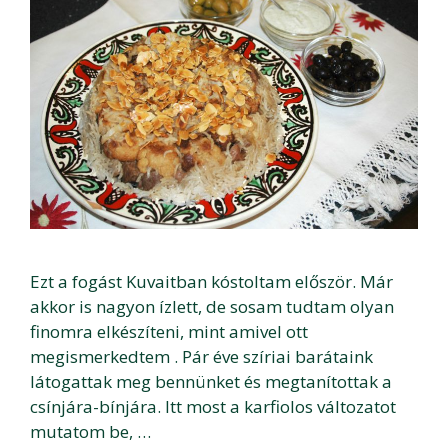
Ezt a fogást Kuvaitban kóstoltam először. Már
akkor is nagyon ízlett, de sosam tudtam olyan
finomra elkészíteni, mint amivel ott
megismerkedtem . Pár éve szíriai barátaink
látogattak meg bennünket és megtanítottak a
csínjára-bínjára. Itt most a karfiolos változatot
mutatom be, …