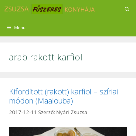
Kilépés
a
tartalomba
Menu
arab rakott karfiol
Kifordított (rakott) karfiol – szíriai
módon (Maalouba)
2017-12-11
Szerző:
Nyári Zsuzsa