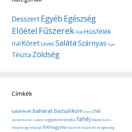
Egyéb
Egészség
Desszert
Fűszerek
Előétel
Húsfélék
Hal
Saláta
Köret
Szárnyas
Ital
Leves
Tojás
Zöldség
Tészta
Címkék
baharat
bazsalikom
chili
babérlevél
bors
fahéj
egyiptomi konyha
fekete bors
csicseriborsó
cukkíni
fokhagyma
fenyőmag
fetasajt
fűszerek
fűszerek és egészség