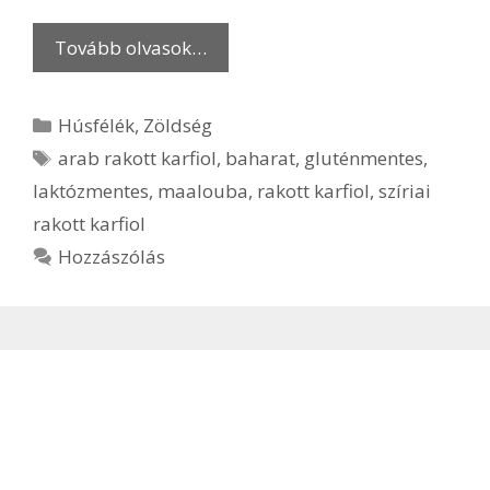
Tovább olvasok…
Kategória
Húsfélék
,
Zöldség
Címkék
arab rakott karfiol
,
baharat
,
gluténmentes
,
laktózmentes
,
maalouba
,
rakott karfiol
,
szíriai
rakott karfiol
Hozzászólás