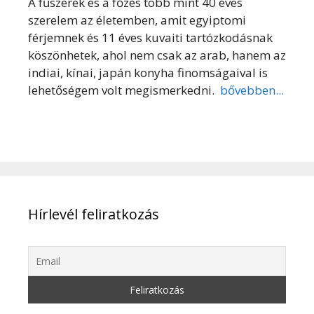
A fűszerek és a főzés több mint 40 éves
szerelem az életemben, amit egyiptomi
férjemnek és 11 éves kuvaiti tartózkodásnak
köszönhetek, ahol nem csak az arab, hanem az
indiai, kínai, japán konyha finomságaival is
lehetőségem volt megismerkedni.
bővebben...
Hírlevél feliratkozás