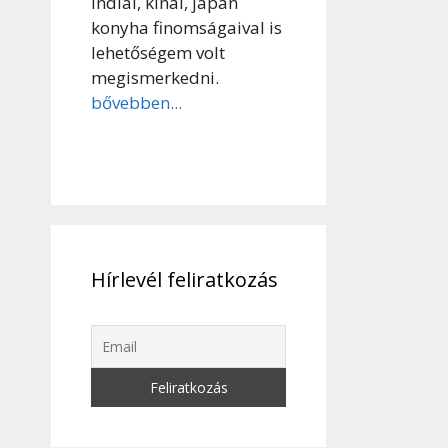
indiai, kínai, japán
konyha finomságaival is
lehetőségem volt
megismerkedni.
bővebben...
Hírlevél feliratkozás