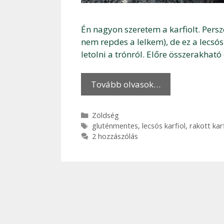
Én nagyon szeretem a karfiolt. Persz
nem repdes a lelkem), de ez a lecsós
letolni a trónról. Előre összerakható
Tovább olvasok…
Kategória
Zöldség
Címkék
gluténmentes
,
lecsós karfiol
,
rakott karf
2 hozzászólás