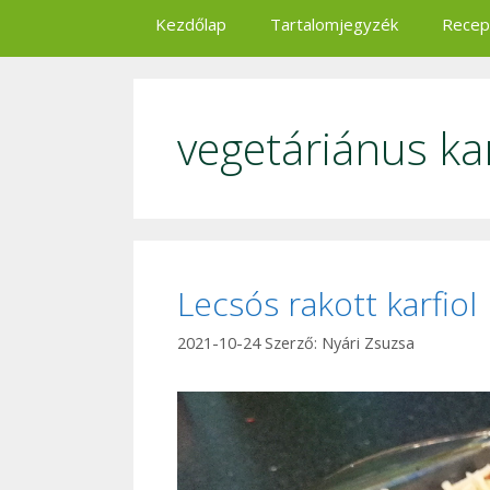
Kezdőlap
Tartalomjegyzék
Recep
vegetáriánus kar
Lecsós rakott karfiol
2021-10-24
Szerző:
Nyári Zsuzsa