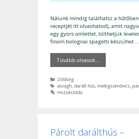
Nálunk mindig találhatsz a hűtőben e
receptjét itt olvashatod), amit nagyo
egy gyors omlettet, tölthetjük leve
finom bolognai spagetti készülhet 
Tovább olvasok…
Kategória
Zöldség
Címkék
assagh
,
darált hús
,
melegszendvics
,
pad
Hozzászólás
Párolt darálthús –