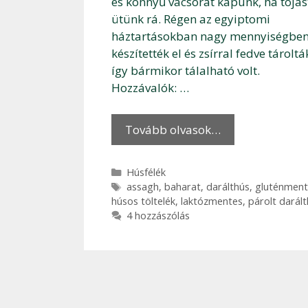
és könnyű vacsorát kapunk, ha tojás
ütünk rá. Régen az egyiptomi
háztartásokban nagy mennyiségbe
készítették el és zsírral fedve tároltá
így bármikor tálalható volt.
Hozzávalók: …
Tovább olvasok…
Kategória
Húsfélék
Címkék
assagh
,
baharat
,
darálthús
,
gluténment
húsos töltelék
,
laktózmentes
,
párolt darál
4 hozzászólás