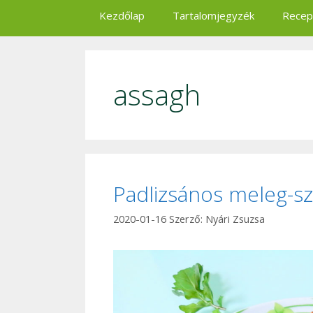
Kezdőlap
Tartalomjegyzék
Recep
assagh
Padlizsános meleg-s
2020-01-16
Szerző:
Nyári Zsuzsa