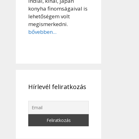
indiai, kínai, japán
konyha finomságaival is
lehetőségem volt
megismerkedni.
bővebben...
Hírlevél feliratkozás